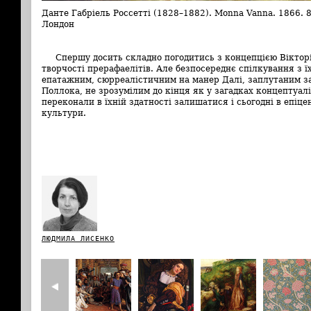
Данте Габріель Россетті (1828–1882). Monna Vanna. 1866. 
Лондон
Спершу досить складно погодитись з концепцією Вікторі
творчості прерафаелітів. Але безпосереднє спілкування з ї
епатажним, сюрреалістичним на манер Далі, заплутаним з
Поллока, не зрозумілим до кінця як у загадках концептуал
переконали в їхній здатності залишатися і сьогодні в епіц
культури.
ЛЮДМИЛА ЛИСЕНКО