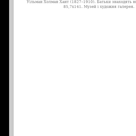
Уільман Холман Хант (1827–1910). Батьки знаходять юн
85,7х141. Музей і художня галерея.