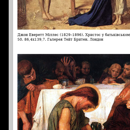
Джон Еверетт Міллес (1829–1896). Христос у батьківському
50. 86,4х139,7. Галерея Тейт Бритен. Лондон