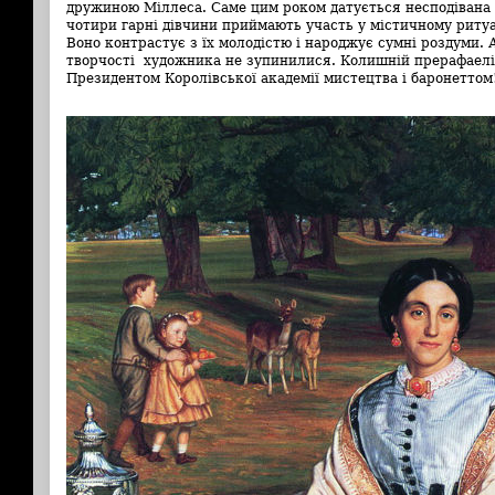
дружиною Міллеса. Саме цим роком датується несподівана 
чотири гарні дівчини приймають участь у містичному ритуа
Воно контрастує з їх молодістю і народжує сумні роздуми. А
творчості художника не зупинилися. Колишній прерафаеліт
Президентом Королівської академії мистецтва і баронеттом!