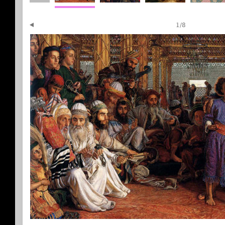
1
/
8