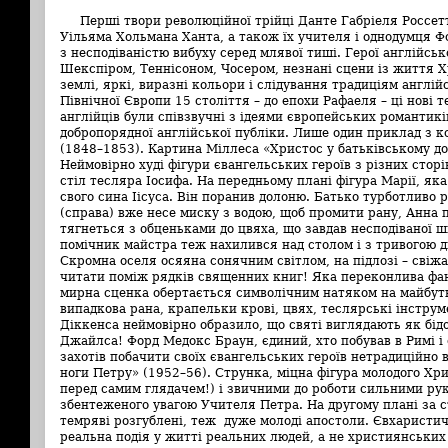
Перші твори революційної трійці Данте Габріеля Россетт
Уільяма Хольмана Ханта, а також їх учителя і однодумця
з несподіваністю вибуху серед млявої тиші. Герої англійськ
Шекспіром, Теннісоном, Чосером, незнані сцени із життя Хр
землі, яркі, виразні кольори і слідування традиціям англійс
Північної Європи 15 століття – до епохи Рафаеля – ці нові 
англійців були співзвучні з ідеями європейських романтикі
добропорядної англійської публіки. Лише один приклад з ко
(1848–1853). Картина Міллеса «Христос у батьківському до
Неймовірно худі фігури євангельських героїв з різних стор
стіл тесляра Іосифа. На передньому плані фігура Марії, яка
свого сина Іісуса. Він поранив долоню. Батько турботливо 
(справа) вже несе миску з водою, щоб промити рану, Анна 
тягнеться з обценьками до цвяха, що завдав несподіваної ш
помічник майстра теж нахилився над столом і з тривогою д
Скромна оселя осяяна сонячним світлом, на підлозі – свіж
читати поміж рядків священних книг! Яка переконлива фант
мирна сценка обертається символічним натяком на майбут
випадкова рана, крапельки крові, цвях, теслярські інстр
Діккенса неймовірно образило, що святі виглядають як бід
Джайлса! Форд Медокс Браун, єдиний, хто побував в Римі і
захотів побачити своїх євангельських героїв нетрадиційно 
ноги Петру» (1952–56). Струнка, міцна фігура молодого Хри
перед самим глядачем!) і звичними до роботи сильними ру
збентеженого увагою Учителя Петра. На другому плані за 
темряві розгублені, теж дуже молоді апостоли. Євхаристи
реальна подія у житті реальних людей, а не християнських 