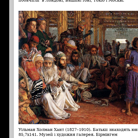
побачили в Лондоні, Вашингтоні, Токіо і Москві.
Уільман Холман Хант (1827–1910). Батьки знаходять юног
85,7х141. Музей і художня галерея. Бірмінгем