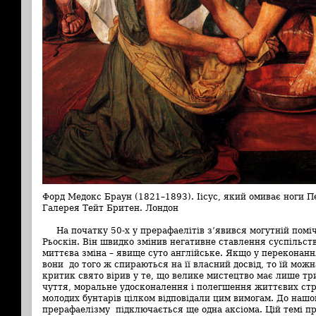
Форд Медокс Браун (1821–1893). Іісус, який омиває ноги П
Галерея Тейт Бритен. Лондон
На початку 50-х у прерафаелітів з’явився могутній помі
Рьоскін. Він швидко змінив негативне ставлення суспільств
миттєва зміна – явище суто англійське. Якщо у переконанн
вони до того ж спираються на її власний досвід, то їй мож
критик свято вірив у те, що велике мистецтво має лише три
чуття, моральне удосконалення і полегшення життєвих стр
молодих бунтарів цілком відповідали цим вимогам. До наш
прерафаелізму підключається ще одна аксіома. Цій темі п