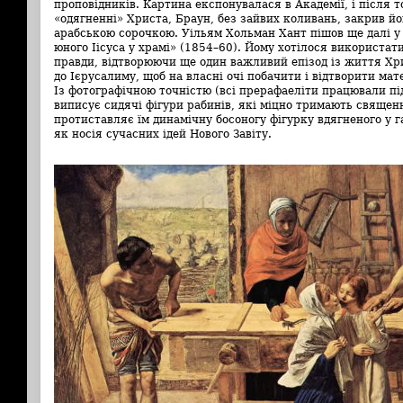
проповідників. Картина експонувалася в Академії, і після т
«одягненні» Христа, Браун, без зайвих коливань, закрив йо
арабською сорочкою. Уільям Хольман Хант пішов ще далі у
юного Іісуса у храмі» (1854–60). Йому хотілося використа
правди, відтворюючи ще один важливий епізод із життя Хри
до Ієрусалиму, щоб на власні очі побачити і відтворити мате
Із фотографічною точністю (всі прерафаеліти працювали пі
виписує сидячі фігури рабинів, які міцно тримають священн
протиставляє їм динамічну босоногу фігурку вдягненого у 
як носія сучасних ідей Нового Завіту.