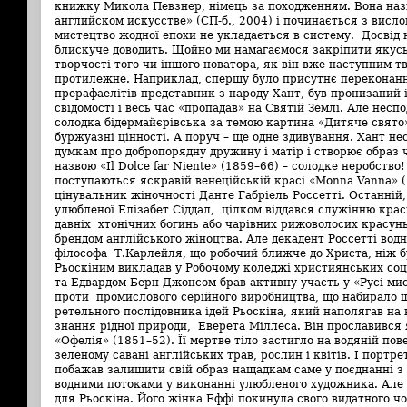
книжку Микола Певзнер, німець за походженням. Вона наз
английском искусстве» (СП-б., 2004) і починається з висло
мистецтво жодної епохи не укладається в систему. Досвід
блискуче доводить. Щойно ми намагаємося закріпити якусь
творчості того чи іншого новатора, як він вже наступним 
протилежне. Наприклад, спершу було присутнє переконанн
прерафаелітів представник з народу Хант, був пронизаний і
свідомості і весь час «пропадав» на Святій Землі. Але несп
солодка бідермайєрівська за темою картина «Дитяче свято
буржуазні цінності. А поруч – ще одне здивування. Хант не
думкам про добропорядну дружину і матір і створює образ ч
назвою «Il Dolce far Niente» (1859–66) – солодке неробство! 
поступаються яскравій венеційській красі «Monna Vanna» 
цінувальник жіночності Данте Габріель Россетті. Останній,
улюбленої Елізабет Сіддал, цілком віддався служінню красі 
давніх хтонічних богинь або чарівних рижоволосих красун
брендом англійського жіноцтва. Але декадент Россетті во
філософа Т.Карлейля, що робочий ближче до Христа, ніж бу
Рьоскіним викладав у Робочому коледжі християнських соці
та Едвардом Берн-Джонсом брав активну участь у «Русі ми
проти промислового серійного виробництва, що набирало ша
ретельного послідовника ідей Рьоскіна, який наполягав на 
знання рідної природи, Еверета Міллеса. Він прославився
«Офелія» (1851–52). Її мертве тіло застигло на водяній по
зеленому савані англійських трав, рослин і квітів. І портре
побажав залишити свій образ нащадкам саме у поєднанні з 
водними потоками у виконанні улюбленого художника. Але
для Рьоскіна. Його жінка Еффі покинула свого видатного чол