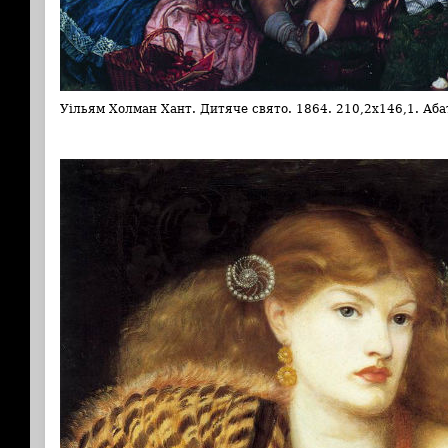
Уільям Холман Хант. Дитяче свято. 1864. 210,2х146,1. Аба