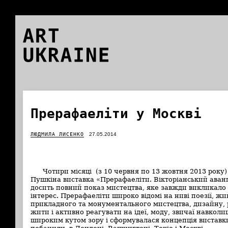
ART
UKRAINE
Прерафаеліти у Москві
ЛЮДМИЛА ЛИСЕНКО
27.05.2014
Чотири місяці (з 10 червня по 13 жовтня 2013 року
Пушкіна виставка «Прерафаеліти. Вікторіанський аван
досить повний показ мистецтва, яке завжди викликало 
інтерес. Прерафаеліти широко відомі на ниві поезії, ж
прикладного та монументального мистецтва, дизайну, 
жити і активно реагувати на ідеї, моду, звичаї навколи
широким кутом зору і сформувалася концепція виставки,