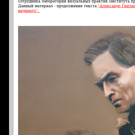
сотрудника лаборатории визуальных практик Института пр
Данный материал - продолжение текста
"Александр Гнили
видимого".