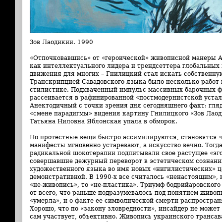
Зов Лаодикии. 1990
«Отпочковавшись» от «героической» живописной манеры Ар
как интеллектуального лидера и трендсеттера глобальных
движения для многих – Гнилицкий стал искать собственну
Транскрипцией Савадовского языка было несколько работ 
стилистике. Подхваченный импульс массивных барочных ф
рассеивается в рафинированной «постмодернистской устало
Анектодичный с точки зрения дня сегодняшнего факт: гля
«смене парадигмы» видения картину Гнилицкого «Зов Лаод
Татьяна Ниловна Яблонская упала в обморок.
Но протестные вещи быстро ассимилируются, становятся 
манифесты мгновенно устаревают, а искусство вечно. Тогд
радикальной шокотерапии подпитывали свое растущее «эг
совершавшие дежурный переворот в эстетическом сознани
художественного языка во имя новых «нигилистических» ц
демонстративной. В 1990-х все считалось «ненастоящим», 
«не-живопись», то «не-пластика». Триумф бодрийаровского
от всего, что раньше подразумевалось под понятием живоп
«умерла», и о факте ее символической смерти распростран
Хорошо, что по «закону зловредности», инсайдер не может 
сам участвует, объективно. Живопись украинского трансав