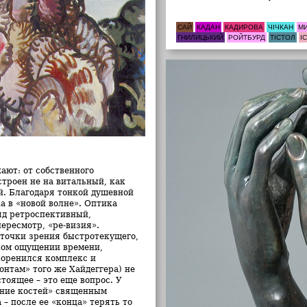
САЙ
КАДАН
КАДИРОВА
ЧІЧКАН
М
ГНИЛИЦЬКИЙ
РОЙТБУРД
ТІСТОЛ
І
ают: от собственного
строен не на витальный, как
й. Благодаря тонкой душевной
а в «новой волне». Оптика
ляд ретроспективный,
ересмотр, «ре-визия».
точки зрения быстротекущего,
ком ощущении времени,
коренился комплекс и
нтам» того же Хайдеггера) не
стоящее – это еще вопрос. У
вание костей» священным
– после ее «конца» терять то