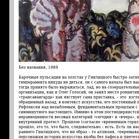
Без названия. 1989
Барочные пульсации на холстах у Гнилицкого быстро затих
темперамента никуда не деться, он c самого начала был на
тогда принято было выражаться, лад, но на созерцательны
организации, как и Олег Голосий, он занял место романтик
«трансавангарда» как явствует сама приставка, – это взг
обращенный назад, в контекст искусства, его постоянный п
Рефлексия над незыблемым, фундаментальным прошлым с 
сиюминутного настоящего. Именно в этом постмодернистс
неравноценности весовых категорий «сегодня» и «вчера», 
внутренний протест. Прошлое (согласно «временным горизо
прошло, это то, что было, следовательно – есть. Есть ли на
раннего Гнилицкого, что ни образ – то аллюзия, «перемы
персонажам истории искусства якобы без пафоса и пиетета 