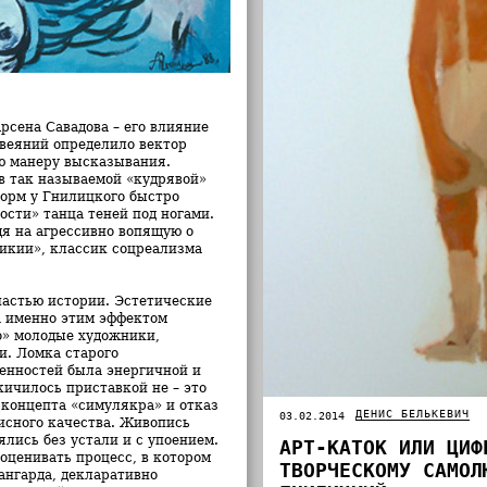
сена Савадова – его влияние
 веяний определило вектор
ю манеру высказывания.
в так называемой «кудрявой»
орм у Гнилицкого быстро
сти» танца теней под ногами.
дя на агрессивно вопящую о
икии», классик соцреализма
частью истории. Эстетические
а именно этим эффектом
о» молодые художники,
и. Ломка старого
енностей была энергичной и
кичилось приставкой не – это
 концепта «симулякра» и отказ
ДЕНИС БЕЛЬКЕВИЧ
03.02.2014
исного качества. Живопись
ялись без устали и с упоением.
АРТ-КАТОК ИЛИ ЦИФ
оценивать процесс, в котором
ТВОРЧЕСКОМУ САМОЛ
ангарда, декларативно