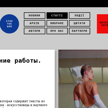
НОВИНИ
СТАТТІ
ПОДІЇ
STOP
МОЗА
АРХІВ
ВИБРАНЕ
ЦИТАТИ
THE
ОПТ
WAR
АВТОРИ
ПРО НАС
ПАРТНЕРИ
ние работы.
 которая содержит тексты из
и - искусствоведа и научного