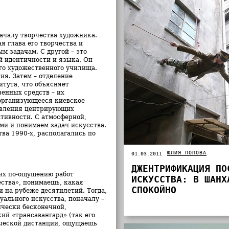
началу творчества художника.
я глава его творчества и
м задачам. С другой – это
й идентичности и языка. Он
го художественного училища.
ия. Затем – отделение
тута, что объясняет
енных средств – их
оорганизующееся киевское
оявления центрирующих
тивности. С атмосферной,
ми и понимаем задач искусства.
ва 1990-х, располагались по
ЮЛИЯ ПОПОВА
01.03.2011
ДЖЕНТРИФИКАЦИЯ ПО
их по-ощущению работ
ИСКУССТВА: В ШАНХ
ества», понимаешь, какая
СПОКОЙНО
 на рубеже десятилетий. Тогда,
уального искусства, поначалу –
ически бесконечной,
ий «трансавангард» (так его
ической дистанции, ощущаешь