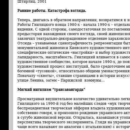
Штирлиц. 2001
Ранние работы. Катастрофа взгляда.
Теперь, двигаясь в обратном направлении, возвратимся к 
Работы Гнилицкого конца 1980-х - начала 1990-х – отдельна
видения. С одной стороны, самодостаточная по поставленны
предыстория нахождения своего взгляда, своей живописно
закончил театрально-декорационное отделение харьковско
Отсюда – узнаваемая сценографичность репрезентации быт
монументальной живописи Киевского художественного инти
специфические оптические «настройки» и выбор художеств
лапидарность, масштабность. Гнилицкий вливается в сам
художественное сообщество, которое начале 1990-х, до п
художественный процесс институций, было средоточием ак
богемной «тусовкой», относительно общими умонастроения
Поначалу «сквоты», ставшие страницами в истории искусст
улице Ленина, затем – Парижской коммуны…
Мягкий нигилизм “трансавангарда”
Просматривая внушительное количество удивительно легк
Гнилицкого за 1990-й год без малейших следов «мук творч
беспрецедентная творческая эйфория владела художниками
собственно говоря, и произошло рождение украинского акт
в сугубо живописной версии. Открылась, казавшаяся утоп
перспектива творческого эксперимента. Глядя на украинск
чаще всего называют по аналогии с итальянским) с истор