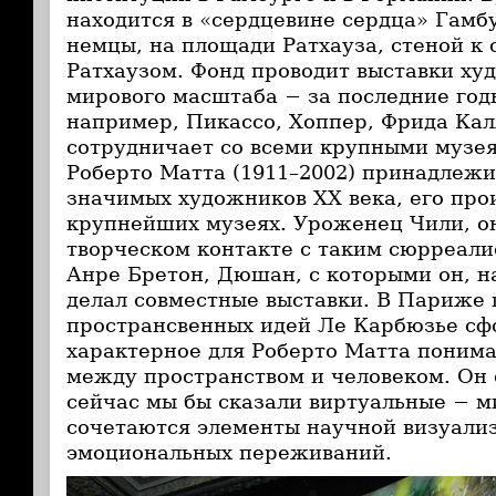
находится в «сердцевине сердца» Гамбу
немцы, на площади Ратхауза, стеной к 
Ратхаузом. Фонд проводит выставки ху
мирового масштаба − за последние год
например, Пикассо, Хоппер, Фрида Кал
сотрудничает со всеми крупными музе
Роберто Матта (1911–2002) принадлежи
значимых художников ХХ века, его про
крупнейших музеях. Уроженец Чили, он
творческом контакте с таким сюрреали
Анре Бретон, Дюшан, с которыми он, на
делал совместные выставки. В Париже 
пространсвенных идей Ле Карбюзье сф
характерное для Роберто Матта поним
между пространством и человеком. Он
сейчас мы бы сказали виртуальные − м
сочетаются элементы научной визуали
эмоциональных переживаний.