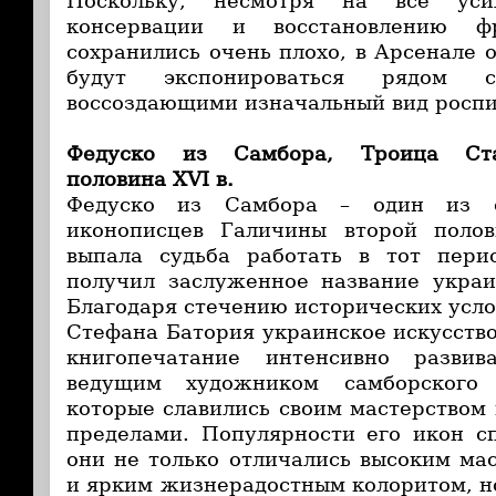
Поскольку, несмотря на все уси
консервации и восстановлению фр
сохранились очень плохо, в Арсенале 
будут экспонироваться рядом с
воссоздающими изначальный вид роспи
Федуско из Самбора, Троица Стар
половина XVI в.
Федуско из Самбора – один из с
иконописцев Галичины второй поло
выпала судьба работать в тот пери
получил заслуженное название украи
Благодаря стечению исторических усло
Стефана Батория украинское искусство
книгопечатание интенсивно развив
ведущим художником самборского 
которые славились своим мастерством 
пределами. Популярности его икон сп
они не только отличались высоким ма
и ярким жизнерадостным колоритом, но