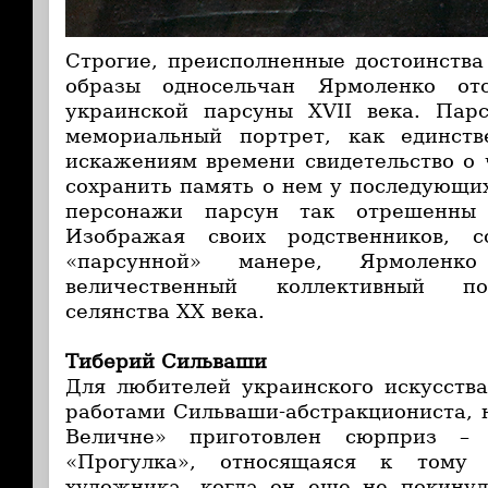
Строгие, преисполненные достоинства
образы односельчан Ярмоленко от
украинской парсуны XVII века. Парс
мемориальный портрет, как единств
искажениям времени свидетельство о 
сохранить память о нем у последующи
персонажи парсун так отрешенны 
Изображая своих родственников, 
«парсунной» манере, Ярмоленко
величественный коллективный по
селянства ХХ века.
Тиберий Сильваши
Для любителей украинского искусств
работами Сильваши-абстракциониста, н
Величне» приготовлен сюрприз – 
«Прогулка», относящаяся к тому 
художника, когда он еще не покинул