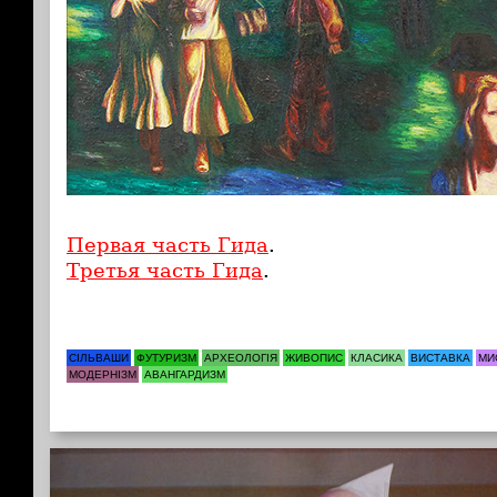
Первая часть Гида
.
Третья часть Гида
.
СІЛЬВАШИ
ФУТУРИЗМ
АРХЕОЛОГІЯ
ЖИВОПИС
КЛАСИКА
ВИСТАВКА
МИ
МОДЕРНІЗМ
АВАНГАРДИЗМ