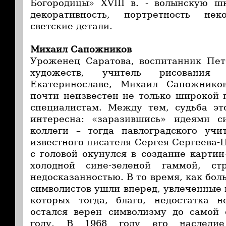
Богородицы» XVIII в. - волынскую ш
декоративность, портретность нек
светские детали.
Михаил Сапожников
Уроженец Саратова, воспитанник Пет
художеств, учитель рисовани
Екатеринославе, Михаил Сапожнико
почти неизвестен не только широкой 
специалистам. Между тем, судьба эт
интересна: «заразившись» идеями с
коллеги – тогда павлоградского учи
известного писателя Сергея Сергеева-
с головой окунулся в создание картин
холодной сине-зеленой гаммой, ст
недосказанностью. В то время, как бо
символистов ушли вперед, увлеченные 
которых тогда, благо, недостатка 
остался верен символизму до самой 
году. В 1968 году его наследи