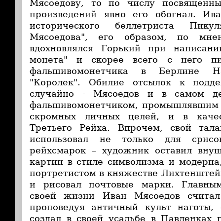
Мясоедову, то по числу посвященн
произведений явно его обогнал. Ив
исторического беллетриста Пику
Мясоедова", его образом, по мнен
вдохновлялся Горький при написан
монета" и скорее всего с него пи
фальшивомонетчика в Берлине Н
"Королек". Обилие отсылок к подд
случайно - Мясоедов и в самом д
фальшивомонетчиком, промышлявшим 
скромных личных целей, и в качес
Третьего Рейха. Впрочем, свой тал
использовал не только для срисо
рейхсмарок – художник оставил внуш
картин в стиле символизма и модерн
портретистом в княжестве Лихтенште
и рисовал почтовые марки. Главны
своей жизни Иван Мясоедов считал
проповедуя античный культ наготы,
создал в своей усадьбе в Павленках