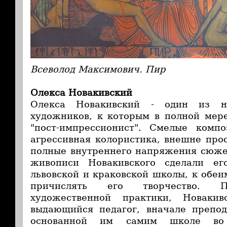
Всеволод Максимович. Пир
Олекса Новакивский
Олекса Новакивский - один из не
художников, к которым в полной мер
"пост-импрессионист". Смелые комп
агрессивная колористика, внешне про
полные внутреннего напряжения сюжет
живописи Новакивского сделали ег
львовской и краковской школы, к обеи
причислять его творчество. П
художественной практики, Новакив
выдающийся педагог, вначале препо
основанной им самим школе во