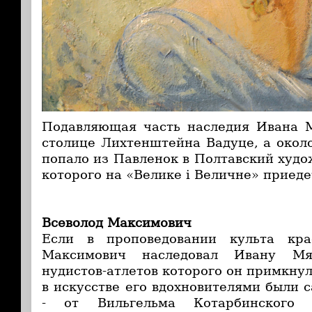
Подавляющая часть наследия Ивана М
столице Лихтенштейна Вадуце, а около
попало из Павленок в Полтавский худо
которого на «Велике і Величне» приеде
Всеволод Максимович
Если в проповедовании культа кра
Максимович наследовал Ивану Мя
нудистов-атлетов которого он примкнул
в искусстве его вдохновителями были 
- от Вильгельма Котарбинского