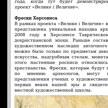
года, когда тут будет демонстрир
проект
«Велике і Величне»
.
Фрески Херсонеса
В рамках проекта «Велике і Величне» 
представлена уникальная находка арх
2008 году в Херсонесе Таврическо
дохристианской эпохи. Раньше соста
художественном наследии античног
можно было только по предметам дек
искусства, надгробным стелам, монет
этого настенные росписи относилис
христианства. Фрески, которые будут 
по мнению археологов, могут 
представления ученых о художествен
первых веков нашей эры и свидете
местной художественной школы.