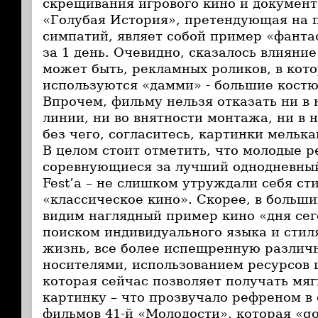
скрещивания игрового кино и документ
«Голубая История», претендующая на 
симпатий, являет собой пример «фанта
за 1 день. Очевидно, сказалось влияни
может быть, рекламных роликов, в кот
используются «дамми» - большие кост
Впрочем, фильму нельзя отказать ни в
линии, ни во внятности монтажа, ни в 
без чего, согласитесь, картинки мельк
В целом стоит отметить, что молодые 
соревнующиеся за лучший однодневный
Fest’а – не слишком утруждали себя ст
«классическое кино». Скорее, в больш
видим наглядный пример кино «дня сег
поиском индивидуального языка и стил
жизнь, все более испещренную различ
носителями, использованием ресурсов 
которая сейчас позволяет получать мя
картинку – что прозвучало рефреном в
фильмов 41-й «Молодости», которая «goe