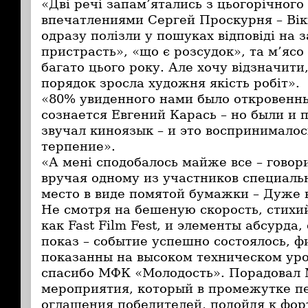
«Дві речі запам’ятались з цьогорічного
впечатлениями Сергей Проскурня – Вікі
одразу полізли у пошуках відповіді на 
пристрасть», «що є розсудок», та м’ясо
багато цього року. Але хочу відзначити
порядок зросла художня якість робіт».
«80% увиденного нами было откровенн
сознается Евгений Карась – но были и 
звучал киноязык – и это воспринималос
терпение».
«А мені сподобалось майже все – говор
вручая одному из участников специальн
место в виде помятой бумажки – Дуже 
Не смотря на бешеную скорость, стихи
как Fast Film Fest, и элементы абсурд
показ – событие успешно состоялось, 
показанны на высоком техническом уро
спасибо МФК «Молодость». Порадовал
мероприятия, который в промежутке п
оглашения победителей, подойдя к фор