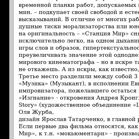
временной планки работ, допускаемых к
мин. – подкупает своей свободой и ест
высказываний. В отличие от многих раб
душные тиски морализаторства или юн
на оригинальность – «Станция Мир» сн
исключительно легко, на одном дыхани
игры слов и образов, гипертекстуально
преувеличивать значение этой однодне
мирового кинематографа – но в искре т
не откажешь. А из искры, как известно
Третье место разделили между собой 3
«Музика» (Музыкант), в исполнении Ев
импровизатора, пожелавшего остаться
«Изгнание» - откровения Андрея Кронг
Story» (художественное объединение 
Оля Журба,
дизайн Ярослав Татарченко, в главной 
Если первые два фильма относятся, как
Мир», к т.н. «мокьюментари» - произво