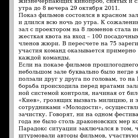
жизнечерпающих кинопроб, снятых и с
утра до 8 вечера 29 октября 2011.
Показ фильмов состоялся в красном за
и длился всю ночь до утра. К сожалени
зал с проектором на 8 люменов стала 
жесткая квота на вход – 100 посадочны
членов жюри. В пересчете на 75 зарег
участия команд оказывается примерно 
каждой команды.
Если на показе фильмов прошлогоднего F
небольшом зале буквально было негде я
ползали друг у друга по головам, то на F
борьба происходила перед вратами зал
ной системой контроля, начиная от би
«Киев», грозящих вызвать милицию, и 
сотрудниками «Молодости», осуществ
зачистку. Говорят, ни на одном фестив
года не было столь драконовских мер к
Парадокс ситуации заключался в том, 
штурмовали авторы фильмов, участвую