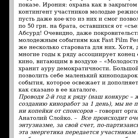
показе. Ирония: охрана как в закрытом
контингент участников молодые режис
пусть даже кое-кто из них и смог позво
по 50 грн. на брата, оставшихся от «
Абсурд! Очевидно, даже покровительс
молодежным событиям как Fast Film Fes
же несколько старовата для них. Хотя, 
многие годы к ряду ассоциирует конец 
кино, витающим в воздухе – «Молодост
хранит ауру демократичности. Большой
позволить себе маленький киноподарок
события, которое освежает и дополня
как сказано в ее каталоге.
Проводя 2-й год к ряду (наш конкурс –
созданию киноработ за 1 день), мы не 
ни копейки от спонсоров
– говорит орг
Анатолий Слойко. –
Все происходит оче
энтузиазме, за свой счет, по-партизан
эта энергетика передается участникам 