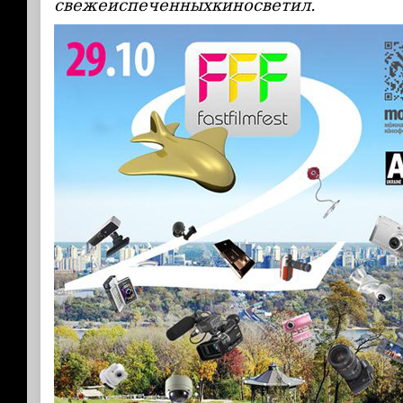
свежеиспеченныхкиносветил.