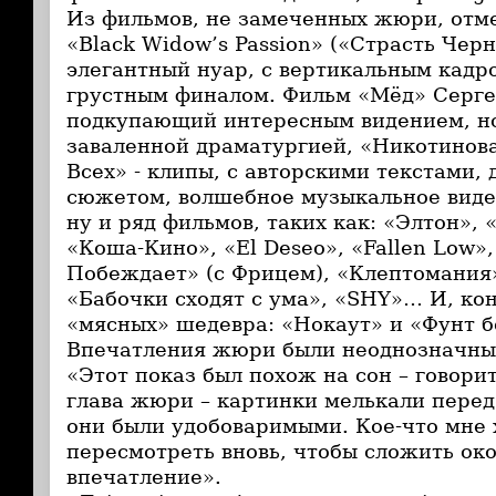
Из фильмов, не замеченных жюри, отм
«Black Widow’s Passion» («Страсть Черн
элегантный нуар, с вертикальным кадр
грустным финалом. Фильм «Мёд» Серге
подкупающий интересным видением, но
заваленной драматургией, «Никотинова
Всех» - клипы, с авторскими текстами
сюжетом, волшебное музыкальное виде
ну и ряд фильмов, таких как: «Элтон»,
«Коша-Кино», «El Deseo», «Fallen Low»
Побеждает» (с Фрицем), «Клептомания»
«Бабочки сходят с ума», «SHY»… И, ко
«мясных» шедевра: «Нокаут» и «Фунт б
Впечатления жюри были неоднозначны
«Этот показ был похож на сон – говори
глава жюри – картинки мелькали перед 
они были удобоваримыми. Кое-что мне 
пересмотреть вновь, чтобы сложить ок
впечатление».