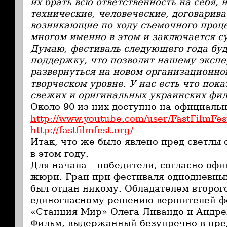
их брать всю ответственность на себя, 
технические, человеческие, договарива
возникающие по ходу
съемочного проце
многом именно в этом и заключается с
Думаю, фестиваль следующего года буд
поддержку, что позволит нашему эксп
развернуться на новом организационно
творческом уровне. У нас есть что пока
свежих и оригинальных украинских филь
Около 90 из них доступно на официаль
http://www.youtube.com/user/FastFilmFes
http://fastfilmfest.org/
Итак, что же было явлено пред светлы
в этом году.
Для начала – победители, согласно оф
жюри. Гран-при фестиваля однодневны
был отдан никому. Обладателем второго
единогласному решению вершителей ф
«Станция Мир» Олега Ливандо и Андре
Фильм, выдержанный безупречно в пре