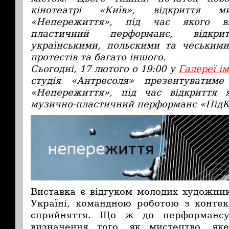
кінотеатрі «Київ», відкриття ми
«Непережиття», під час якого ві
пластичний перформанс, відкр
українськими, польскими та чеським
протестів та багато іншого.
Сьогодні, 17 лютого о 19:00 у
Галереї і
студія «Антресоля» презентуватим
«Непережиття», під час відкриття 
музично-пластичний перформанс «ПідК
Виставка є відгуком молодих художник
Україні, командною роботою з конте
сприйняття. Що ж до перформансу
визначення того, як мистецтво, я