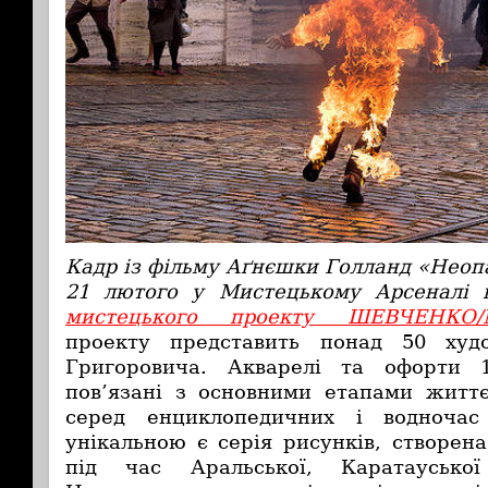
Кадр із фільму Аґнєшки Голланд «Нео
21 лютого у Мистецькому Арсеналі в
мистецького проекту ШЕВЧЕНКО/
проекту представить понад 50 худ
Григоровича. Акварелі та офорти 
пов’язані з основними етапами житт
серед енциклопедичних і водночас
унікальною є серія рисунків, створе
під час Аральської, Каратаусько