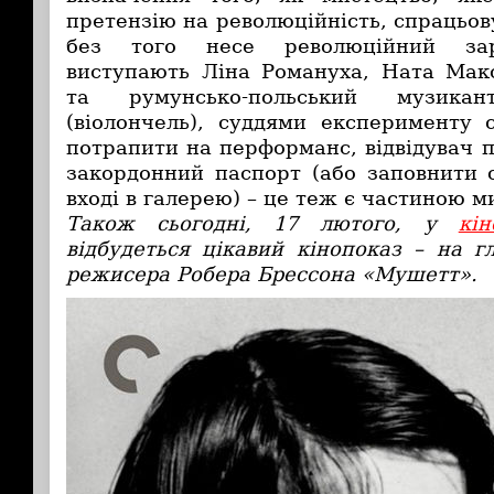
претензію на революційність, спрацьов
без того несе революційний за
виступають Ліна Романуха, Ната Мак
та румунсько-польський музика
(віолончель), суддями експерименту 
потрапити на перформанс, відвідувач 
закордонний паспорт (або заповнити 
вході в галерею) – це теж є частиною м
Також сьогодні, 17 лютого, у
кі
відбудеться цікавий кінопоказ – на г
режисера Робера Брессона «Мушетт».