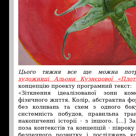
Цього тижня все ще можна по
художниці Альони Кузнєцової «Плот
концепцію проекту програмний текст:
«Зіткнення ідеалізованої зони ко
фізичного життя. Колір, абстрактна ф
без коливань та схем з одного боку
системність побудов, правильна тра
накопиченні історії - з іншого. […] 
поза контекстів та концепцій - піврок
безпечного розвитку і досліджень к