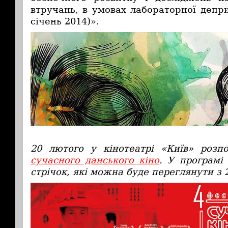
втручань, в умовах лабораторної депри
січень 2014)».
20 лютого у кінотеатрі «Київ» розп
сучасного данського кіно
. У програмі
стрічок, які можна буде переглянути з 