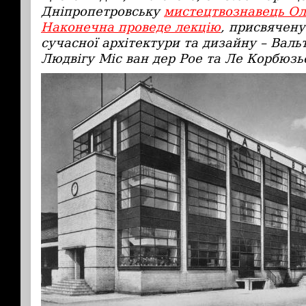
Дніпропетровську
мистецтвознавець Ол
Наконечна проведе лекцію
, присвячен
сучасної архітектури та дизайну – Валь
Людвігу Міс ван дер Рое та Ле Корбюзь