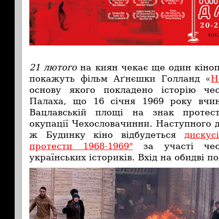
21 лютого
на киян чекає ще один кіноп
покажуть фільм Аґнєшки Голланд «
Н
основу якого покладено історію че
Палаха, що 16 січня 1969 року вчи
Вацлавській площі на знак протес
окупації Чехословачинни. Наступного 
ж Будинку кіно відбудеться
дискус
протести 1968-1969"
за участі чесь
українських істориків. Вхід на обидві по