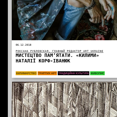
06.12.2018
РОКСАНА РУБЛЕВСКАЯ, ГЛАВНЫЙ РЕДАКТОР ART UKRAINE
МИСТЕЦТВО ПАМ’ЯТАТИ. «КИЛИМИ»
НАТАЛІЇ КОРФ-ІВАНЮК
КИЛИМАРСТВО
ТРИПТИХ АРТ
ТРАДИЦІЙНА КУЛЬТУРА
ЖИВОПИС