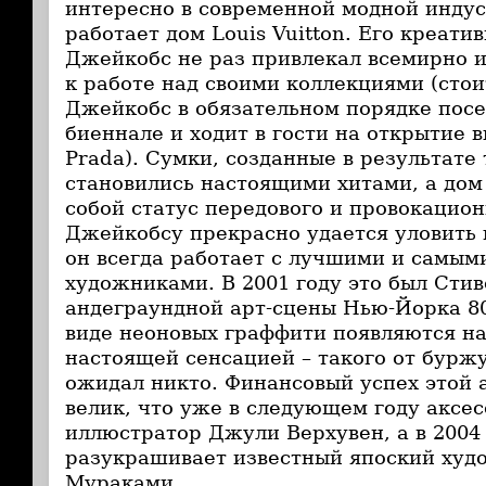
интересно в современной модной индус
работает дом Louis Vuitton. Его креат
Джейкобс не раз привлекал всемирно 
к работе над своими коллекциями (стои
Джейкобс в обязательном порядке пос
биеннале и ходит в гости на открытие 
Prada). Сумки, созданные в результате 
становились настоящими хитами, а дом
собой статус передового и провокацио
Джейкобсу прекрасно удается уловить 
он всегда работает с лучшими и самы
художниками. В 2001 году это был Стив
андеграундной арт-сцены Нью-Йорка 80
виде неоновых граффити появляются на
настоящей сенсацией – такого от бурж
ожидал никто. Финансовый успех этой 
велик, что уже в следующем году аксе
иллюстратор Джули Верхувен, а в 2004
разукрашивает известный япоский ху
Мураками.