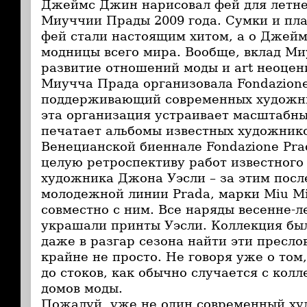
Джеймс Джин нарисовал фей для летн
Миуччии Прады 2009 года. Сумки и пл
фей стали настоящим хитом, а о Джей
модницы всего мира. Вообще, вклад Ми
развитие отношений моды и art неоцени
Миучча Прада организовала Fondazione
поддерживающий современных художни
эта организация устраивает масштабны
печатает альбомы известных художник
Венецианской биеннале Fondazione Pra
целую ретроспективу работ известного
художника Джона Уэсли – за этим посл
молодежной линии Prada, марки Miu Mi
совместно с ним. Все наряды весенне-
украшали принты Уэсли. Коллекция был
даже в разгар сезона найти эти пресл
крайне не просто. Не говоря уже о том
до стоков, как обычно случается с кол
домов моды.
Пожалуй, уже не один современный ху