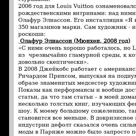
2006 год для Louis Vuitton ознаменова
рождественскими витринами: над ними
Олафур Элиассон. Его инсталляция «Я 
350 магазинов марки. Сам художник - 
роскоши:
Олафур Элиассон (Мюнхен, 2008 год)
«С ними очень хорошо работалось, но Lo
из чрезвычайно гламурной среды, к ко
довольно скептически».
В 2008 Джейкобс работает с американ
Ричардом Принсом, выпуская на подиу
образе знаменитых медсестер художни
Показы как перформансы и вообще дос
статьи, да что там статьи – в моей дом
несколько толстых книг, изучающих фе
шоу. К моему большому сожелению, так
становится все меньше. В докризисное 
индустрии дефолт сказался очень сильн
моды в Париже можно было запросто по