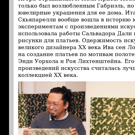
только был возлюбленным Габриэль, н
ювелирные украшения для ее дома. Ит
Скьяпарелли вообще вошла в историю 
экспериментам с произведениями искус
использовала работы Сальвадора Дали 
рисунки для платьев. Одержимость иск
великого дизайнера ХХ века Ива сен Ло
на создание платьев по мотивам полот
Энди Уорхола и Роя Лихтенштейна. Его
произведений искусства считалась луч
коллекцией ХХ века.