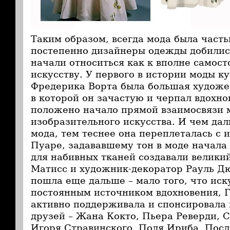
Таким образом, всегда мода была часть
постепенно дизайнеры одежды добились
начали относиться как к вполне самос
искусству. У первого в истории моды к
Фредерика Ворта была большая художе
в которой он зачастую и черпал вдохно
положено начало прямой взаимосвязи 
изобразительного искусства. И чем да
мода, тем теснее она переплеталась с
Пуаре, задававшему тон в моде начала
для набивных тканей создавали велики
Матисс и художник-декоратор Рауль Д
пошла еще дальше – мало того, что иск
постоянным источником вдохновения, 
активно поддерживала и спонсировала
друзей – Жана Кокто, Пьера Реверди, С
Игоря Стравинского, Поля Ириба. Посл