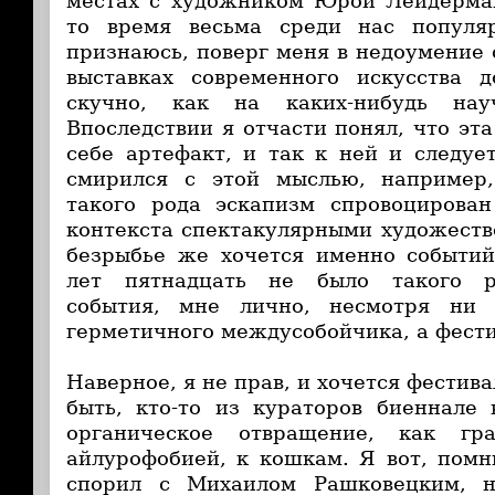
местах с художником Юрой Лейдерман
то время весьма среди нас популя
признаюсь, поверг меня в недоумение 
выставках современного искусства
скучно, как на каких-нибудь нау
Впоследствии я отчасти понял, что эт
себе артефакт, и так к ней и следует
смирился с этой мыслью, например,
такого рода эскапизм спровоцирова
контекста спектакулярными художест
безрыбье же хочется именно событий
лет пятнадцать не было такого р
события, мне лично, несмотря ни 
герметичного междусобойчика, а фести
Наверное, я не прав, и хочется фестив
быть, кто-то из кураторов биеннале
органическое отвращение, как гр
айлурофобией, к кошкам. Я вот, помн
спорил с Михаилом Рашковецким, н