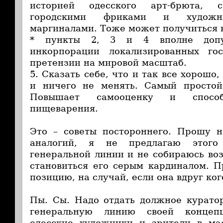
историей одесского арт-брюта, 
городскими фриками и художни
маргиналами. Тоже может получиться 
* пункты 2, 3 и 4 вполне допу
инкорпорации локализированных го
претензии на мировой масштаб.
5. Сказать себе, что и так все хорошо,
и ничего не менять. Самый простой
Повышает самооценку и способ
пищеварения.
Это – советы постороннего. Прошу н
аналогий, я не предлагаю этого
генеральной линии и не собираюсь воз
становиться его серым кардиналом. 
позицию, на случай, если она вдруг ког
Пы. Сы. Надо отдать должное курато
генеральную линию своей концеп
одесские художники и зрители в ма