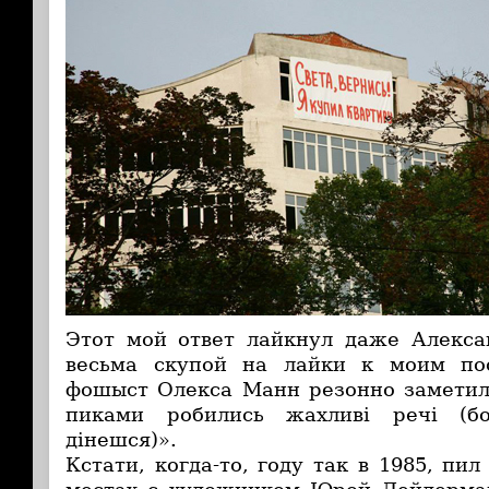
Этот мой ответ лайкнул даже Алекса
весьма скупой на лайки к моим по
фошыст Олекса Манн резонно заметил
пиками робились жахливі речі (б
дінешся)».
Кстати, когда-то, году так в 1985, пи