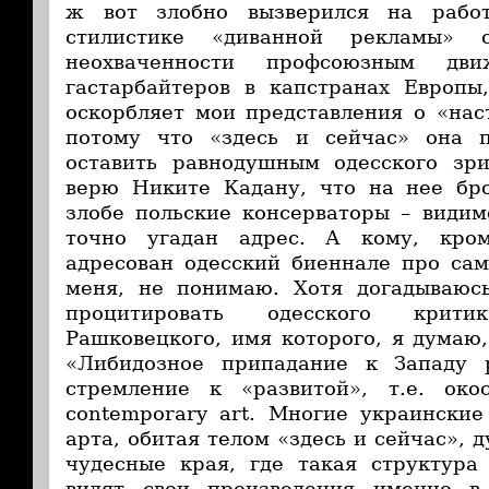
ж вот злобно вызверился на работ
стилистике «диванной рекламы» 
неохваченности профсоюзным дви
гастарбайтеров в капстранах Европы
оскорбляет мои представления о «нас
потому что «здесь и сейчас» она 
оставить равнодушным одесского зри
верю Никите Кадану, что на нее бро
злобе польские консерваторы – видим
точно угадан адрес. А кому, кро
адресован одесский биеннале про сам
меня, не понимаю. Хотя догадываюсь
процитировать одесского крит
Рашковецкого, имя которого, я думаю,
«Либидозное припадание к Западу 
стремление к «развитой», т.е. око
contemporary art. Многие украинские
арта, обитая телом «здесь и сейчас»,
чудесные края, где такая структура
видят свои произведения именно в