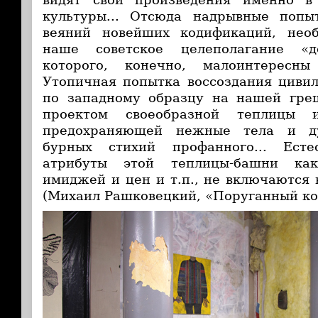
культуры... Отсюда надрывные попы
веяний новейших кодификаций, нео
наше советское целеполагание «до
которого, конечно, малоинтересны
Утопичная попытка воссоздания циви
по западному образцу на нашей гре
проектом своеобразной теплицы и
предохраняющей нежные тела и д
бурных стихий профанного... Есте
атрибуты этой теплицы-башни как
имиджей и цен и т.п., не включаются 
(Михаил Рашковецкий, «Поруганный кон