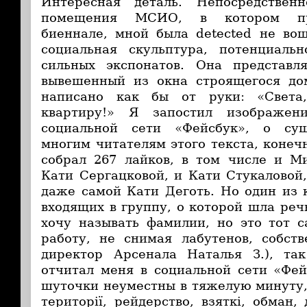
Интересная деталь. Непосредствен
помещения МСИО, в котором про
биеннале, мной была detected не во
социальная скульптура, потенциал
сильных экспонатов. Она представл
вывешенный из окна строящегося до
написано как бы от руки: «Света
квартиру!» Я запостил изображен
социальной сети «Фейсбук», о сущ
многим читателям этого текста, конеч
собрал 267 лайков, в том числе и М
Кати Сергацковой, и Кати Стукаловой,
даже самой Кати Деготь. Но один из 
входящих в группу, о которой шла реч
хочу называть фамилии, но это тот 
работу, не снимая лабутенов, собст
директор Арсенала Наталья З.), та
отчитал меня в социальной сети «Фей
шуточки неуместны в тяжелую минуту, 
території, рейдерство, взяткі, обман,