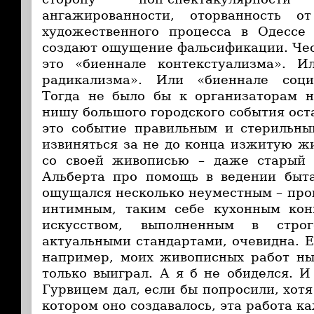
ангажированности, оторванность о
художественного процесса в Одессе
создают ощущение фальсификации. Чес
это «биеннале контекстуализма». И
радикализма». Или «биеннале соци
Тогда не было бы к организаторам н
нишу большого городского события ост
это событие правильным и стерильны
извиняться за не до конца изжитую жи
со своей живописью – даже старый
Альберта про помощь в ведении быта
ощущался несколько неуместным – пр
интимным, таким себе кухонным кон
искусством, выполненным в строг
актуальными стандартами, очевидна. Ей
например, моих живописных работ н
только выиграл. А я б не обиделся. И
Гурвицем дал, если бы попросили, хотя 
котором оно создавалось, эта работа к