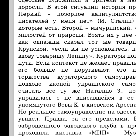
доросли. В этой ситуации история пр
Первый – позорное капитулянтств
писателей у меня нет» (И. Сталин)
которые есть. Второй – мичуринский
милостей от природы. Взять их у нее 
как однажды сказал тот же товар
Крупской, «если вы не успокоитесь, 
вдову товарищу Ленину». Кураторы п
пути. Если контекст не желает правил
его больше не поругивают, его и
торжества кураторского самоупра
подходе иконой украинского само
считать все ту же Наталию З., ко
управилась с не вписавшейся в ее
упомянутого Вовы К. в киевском Арсена
Но реальное самоуправление на одесск
увидел. Правда, за его пределами. 
заброшенного заводского клуба в п
проходила выставка «МНП» - Муз