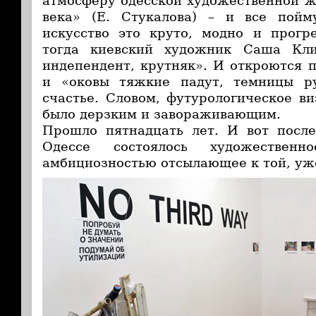
атмосферу одесской художественной 
века» (Е. Стукалова) – и все пойм
искусство это круто, модно и прогр
тогда киевский художник Саша Кли
индепендент, крутняк». И откроются п
и «оковы тяжкие падут, темницы р
счастье. Словом, футурологическое ви
было дерзким и завораживающим.
Прошло пятнадцать лет. И вот после
Одессе состоялось художественн
амбициозностью отсылающее к той, уже