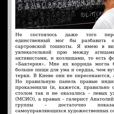
Не состоялось даже того перф
единственный мог бы разбавить о
сартровской тошноты. Я имею в в
увлекательной прю между агнцам
активистами, и козлищами, то есть 
«Бактерия». Мне их коррида могла 
больше пищи для ума и сердца, чем в
терки. В Киеве они не пересекаются, 
Но правильную панель правые инди
проказенили (и, кажется, правильно 
столом так и не оказались – левых 
(МСИО), а правых – галерист Анатолий
группы – достаточно показа
самоуправляющихся художественных со