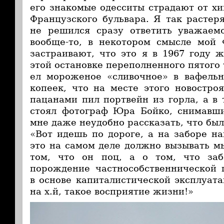
его знакомые одесситы страдают от х
Французского бульвара. Я так растеря
не решился сразу ответить уважаемо
вообще-то, в некотором смысле мой 
застраивают, что это я в 1967 году 
этой остановке переполненного пятого
ел мороженое «сливочное» в вафельн
копеек, что на месте этого новостроя
пацанами пил портвейн из горла, а в 
стоял фотограф Юра Бойко, снимавши
мне даже неудобно рассказать, что был
«Вот идешь по дороге, а на заборе на
это на самом деле должно вызывать мы
том, что он поц, а о том, что за
порождение частнособственнической 
в основе капиталистической эксплуатац
на х.й, такое восприятие жизни!»