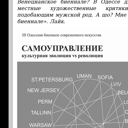
Венецианское биеннале? В Одессе д
местные художественные критик
подобающим мужской род. А шо? Мне 
биеннале». Лайк.