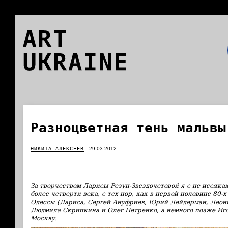
ART
UKRAINE
Разноцветная тень мальвы
НИКИТА АЛЕКСЕЕВ
29.03.2012
За творчеством Ларисы Резун-Звездочетовой я с не иссяк
более четверти века, с тех пор, как в первой половине 80-
Одессы (Лариса, Сергей Ануфриев, Юрий Лейдерман, Леони
Людмила Скрипкина и Олег Петренко, а немного позже Иг
Москву.