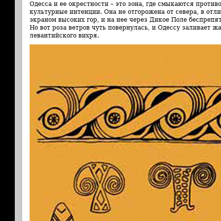
Одесса и ее окрестности – это зона, где смыкаются проти
культурные интенции. Она не отгорожена от севера, в отл
экраном высоких гор, и на нее через Дикое Поле беспрепя
Но вот роза ветров чуть повернулась, и Одессу заливает 
левантийского вихря.