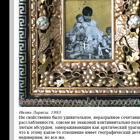
Икона Ларисы. 1993
Им свойственно было удивительное, неразрывное сочетан
расслабленности, совсем не знакомой континентально-пол
лютым абсурдом, замораживающим как арктический ураган
что к этому какое-то отношение имеет географический дет
недоверием, но все же.