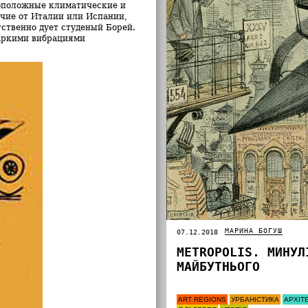
воположные климатические и
ичие от Италии или Испании,
тственно дует студеный Борей.
жаркими вибрациями
МАРИНА БОГУШ
07.12.2018
METROPOLIS. МИНУЛ
МАЙБУТНЬОГО
ART REGIONS
УРБАНІСТИКА
АРХІТ