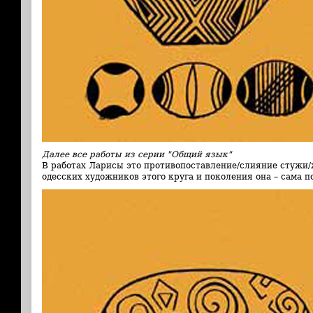
Далее все работы из серии "Общий язык"
В работах Ларисы это противопоставление/слияние стужи/ж
одесских художников этого круга и поколения она – сама по