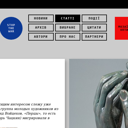
НОВИНИ
СТАТТІ
ПОДІЇ
STOP
МОЗА
АРХІВ
ВИБРАНЕ
ЦИТАТИ
THE
ОПТ
WAR
АВТОРИ
ПРО НАС
ПАРТНЕРИ
ающим интересом слежу уже
х группа молодых художников из
д Войцехов, «Перцы», то есть
орь Чацкин) мигрировали в