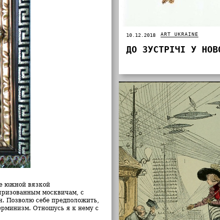
ART UKRAINE
10.12.2018
ДО ЗУСТРІЧІ У НОВ
ие южной вязкой
яризованным москвичам, с
. Позволю себе предположить,
ерминизм. Отношусь я к нему с