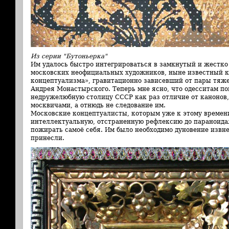
Из серии "Бутоньерка"
Им удалось быстро интегрироваться в замкнутый и жестк
московских неофициальных художников, ныне известный к
концептуализма», гравитационно зависевший от пары тяже
Андрея Монастырского. Теперь мне ясно, что одесситам по
недружелюбную столицу СССР как раз отличие от канонов
москвичами, а отнюдь не следование им.
Московские концептуалисты, которым уже к этому времени
интеллектуальную, отстраненную рефлексию до параноида
пожирать самоё себя. Им было необходимо дуновение извне
принесли.