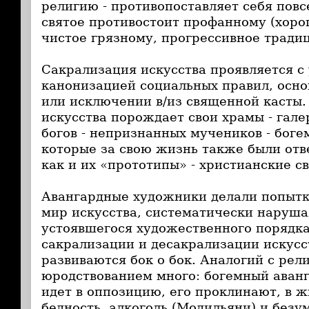
религию - противопоставляет себя пов
святое противостоит профанному (хоро
чистое грязному, прогрессивное традици
Сакрализация искусства проявляется с
канонизацией социальных правил, осн
или исключении в/из священной касты.
искусства порождает свои храмы - гале
богов - непризнанных мучеников - бог
которые за свою жизнь также были от
как и их «прототипы» - христианские с
Авангардные художники делали попытк
мир искусства, систематически наруш
устоявшегося художественного порядк
сакрализации и десакрализации искусст
развиваются бок о бок. Аналогий с ре
юродствованием много: богемный аван
идет в оппозицию, его проклинают, в 
бедность, алкоголь (Модильяни) и безум