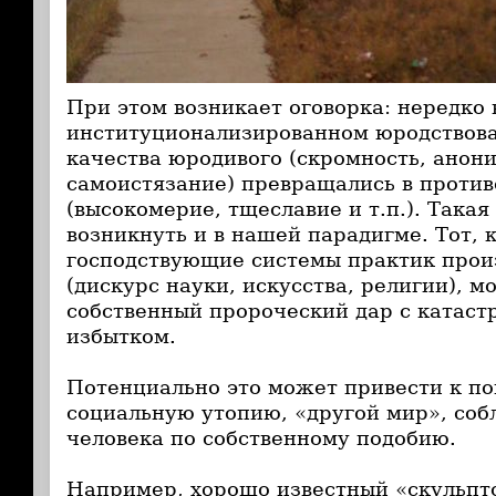
При этом возникает оговорка: нередко 
институционализированном юродствов
качества юродивого (скромность, анон
самоистязание) превращались в проти
(высокомерие, тщеславие и т.п.). Така
возникнуть и в нашей парадигме. Тот, 
господствующие системы практик прои
(дискурс науки, искусства, религии), м
собственный пророческий дар с катас
избытком.
Потенциально это может привести к по
социальную утопию, «другой мир», соб
человека по собственному подобию.
Например, хорошо известный «скульпт