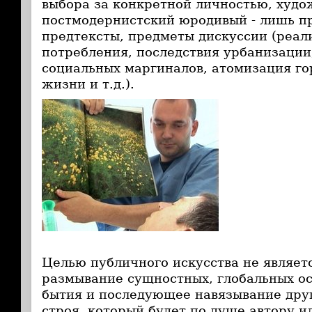
выбора за конкретной личностью, худо
постмодернистский юродивый - лишь п
предтексты, предметы дискуссии (реал
потребления, последствия урбанизаци
социальных маргиналов, атомизация го
жизни и т.д.).
Целью публичного искусства не являет
размывание сущностных, глобальных ос
бытия и последующее навязывание дру
строя, который будет по душе автору ил