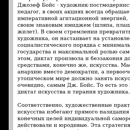
Джозеф Бойс - художник-постмодернис
педагог, в своих акциях всегда обращае
императивной агитационной энергией,
своим знаковым имиджем (шляпа, плащ
жилет). В своем стремлении превратит
художника, он настаивает на установл
социалистического порядка с минимал
государства и максимальной ролью са
этом, диктат произвола и беззакония д
средствами, конечно же, искусства. Ма
анархию вместо демократии, а первооч
утопическом мире должно занять искус
очевидно, самым Дж. Бойс. То есть эт
диктат искусства и тирания художника.
Соответственно, художественные прак
искусства избегают прямого назидания
конечных целей индивидуальной самор
действовали и юродивые. Эта стратегия