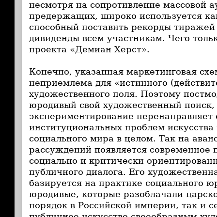
несмотря на сопротивление массовой а
предержащих, широко используется ка
способный поставить рекорды тиражей
дивиденды всем участникам. Чего толь
проекта «Демиан Херст».
Конечно, указанная маркетинговая сх
неприемлема для «истинного (действит
художественного поля. Поэтому постм
юродивый свой художественный поиск,
экспериментирование перенаправляет 
институциональных проблем искусства 
социального мира в целом. Так на ава
рассуждений появляется современное п
социально и критически ориентированн
публичного диалога. Его художественн
базируется на практике социального юр
юродивые, которые разоблачали царск
порядок в Российской империи, так и 
публичное искусство своеобразным ху