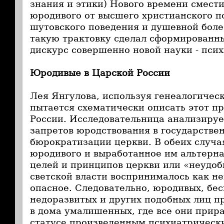
знания и этики) Нового времени смест
юродивого от высшего христианского п
шутовского поведения и душевной боле
такую трактовку сделал сформированн
дискурс совершенно новой науки - пси
Юродивые в Царской России
Лея Янгулова, используя генеалогичес
пытается схематически описать этот пр
России. Исследовательница анализиру
запретов юродствования в государстве
бюрократизации церкви. В обеих случа
юродивого и выработанное им альтерн
целей и принципов церкви или «неудоб
светской власти воспринималось как н
опасное. Следовательно, юродивых, бе
недоразвитых и других подобных лиц п
в дома умалишенных, где все они прира
статусе произведенным психиатрическ