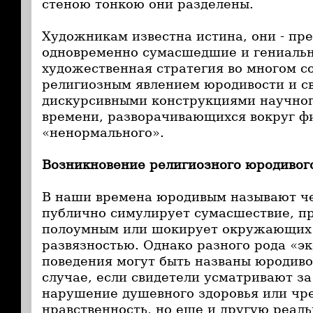
стеною тонкою они разделены.
Художникам известна истина, они - пре
одновременно сумасшедшие и гениальн
художественная стратегия во многом с
религиозным явлением юродивости и с
дискурсивными конструкциями научног
времени, разворачивающихся вокруг ф
«ненормального».
Возникновение религиозного юродивог
В наши времена юродивым называют че
публично симулирует сумасшествие, п
полоумным или шокирует окружающих
развязностью. Однако разного рода «э
поведения могут быть названы юродиво
случае, если свидетели усматривают за
нарушение душевного здоровья или чр
нравственность, но еще и другую реаль