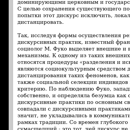
доминирующими церковным и государс
С целью сохранения существующего по
попытки этот дискурс исключить, локал
дистанцировать.
Так, исследуя формы осуществления р
дискурсивных практик, известный фра
социолог М. Фуко выделяет внешние и 
механизмы. К одному из таких внешни
относятся процедуры «разделения и ис
являются социокультурным средством 
дистанцирования таких феноменов, как
также социальной селекции индивидов
критерию. По наблюдению Фуко, запад
собственно, и определяла безумца как 
дискурсивные практики по основным с
совпадали с дискурсивными практиками
значит, не укладывались в коммуникат
рамках традиции. Со времен глубокого 
сумасшедший - это тот, чей дискурс не