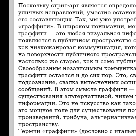
Поскольку стрит-арт является определ
уличных направлений, уместно останов
его составляющих. Так, мы уже употре
«граффити». В широком понимании, ме
граффити — это любая визуальная инф
появляется в публичном пространстве 
как низкожанровая коммуникация, кот
на поверхности публичного пространст
настолько же старое, как и само публи
Своеобразным независимым коммуник
граффити остается и до сих пор. Это, с
подсознание, свалка вытесненных офи
сообщений. В этом смысле граффити — 
существования альтернативной, никем
информации. Это не искусство как тако
это мощное поле для существования п
произведений, трибуна, альтернативна
пространству.
Термин «граффити» (дословно с италья