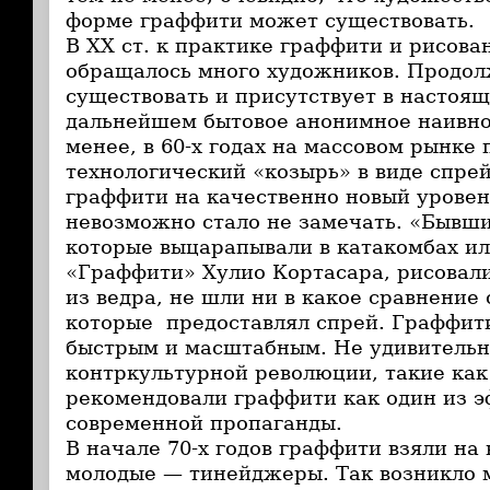
форме граффити может существовать.
В ХХ ст. к практике граффити и рисова
обращалось много художников. Продо
существовать и присутствует в настоящ
дальнейшем бытовое анонимное наивно
менее, в 60-х годах на массовом рынке 
технологический «козырь» в виде спрей
граффити на качественно новый уровень
невозможно стало не замечать. «Бывш
которые выцарапывали в катакомбах или
«Граффити» Хулио Кортасара, рисовал
из ведра, не шли ни в какое сравнение
которые предоставлял спрей. Граффит
быстрым и масштабным. Не удивительн
контркультурной революции, такие ка
рекомендовали граффити как один из э
современной пропаганды.
В начале 70-х годов граффити взяли н
молодые — тинейджеры. Так возникло