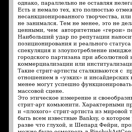
однако, параллельно не оставляя нелег
Есть и немало тех, кто полностью отме
несанкционированного творчества, или 
не занимался. Тем не менее, это не дел
ценными, чем авторитетные «герои» п
Наибольший удар по репутации наноси
позиционирования и реального статуса
спекуляция и злоупотребление имидже
городского партизана при абсолютной
коммерциализации или институализаци
Такие стрит-артисты сталкиваются с 
отношением в «узких» и инсайдерских к
менее могут успешно функционировать
массовой сцене.
Это этическое измерение и своеобразн
стрит-арт комьюнити. Характерными п
и «плохого» стрит-артиста из мировой 
быть всем известные Banksy, о котором
разве что глухой, и Шепард Фейри, пр
можно было осмотреть в PinchukArtCent