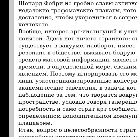
Шепард Фейри на гребне славы активн
недалекие графоманские плакаты, чего,
достаточно, чтобы укорениться в совр
контексте.
Вообще, интерес арт-институций к ули
понятен. Здесь нет ничего странного: с
существует в вакууме, наоборот, имее
резонанс в обществе, вызывает бодрую
средств массовой информации, являетс
времени, в определенной мере, свежи
явлением. Поэтому игнорировать его мо
лишь узкоспециализированные консер
академические заведения, в задачи кот
наблюдение за тем, что творится вокруг
пространстве, условно говоря галерей
потребность и само стрит-арт сообщест
определенном дополнительном коммун
плацдарме.
Итак, вопрос о целесообразности стрит
галерейном пространстве имеет лишь у