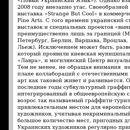
«Новый Украинский Язык»). Однако вз
2008 году внезапно угас. Своеобразной
выставка «Strange But Cool» в коммерч
Fine Arts. С того времени украинский с
выставок и специальных проектов «вы
преимущественно лишь за границей (Мо
Петербург, Берлин, Варшава, Вроцлав,
Льеж). Исключением может быть, разве
который проявили киевская муниципал
«Лавра», и могилянский Центр визуал
Тем не менее, не обращая внимания на
плане коллабораций с отечественными 
арт как таковой живет и развивается. 
последние годы субкультурный граффит
интегрированный в общеевропейскую с
возрос так называемый граффити-туриз
привлекательным местом для европейс
художников, учитывая некриминальный
большое количество мест, пригодных д
Украинских художников регулярно при