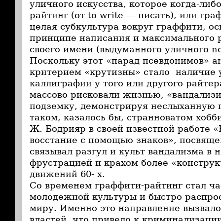
уличного искусства, которое когда-либ
райтинг (от to write — писать), или гр
целая субкультура вокруг граффити, ос
принципе написания и максимального 
своего имени (выдуманного уличного n
Поскольку этот «парад псевдонимов» а
критерием «крутизны» стало наличие 
каллиграфии у того или другого райте
массово рисковали жизнью, «вандализ
подземку, демонстрируя неслыханную 
таком, казалось бы, странноватом хобби
Ж. Бодрияр в своей известной работе «Ko
восстание с помощью знаков», посвяще
связывал разгул и культ вандализма в н
фрустрацией и крахом более «констру
движений 60- х.
Со временем граффити-райтинг стал ча
молодежной культуры и быстро распро
миру. Именно это направление вызвало
властей, что привело к криминализаци