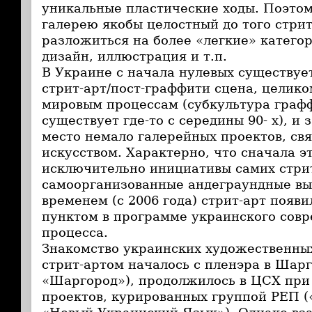
уникальные пластические ходы. Поэтом
галерею якобы целостный до того стри
разложиться на более «легкие» катего
дизайн, иллюстрация и т.п.
В Украине с начала нулевых существуе
стрит-арт/пост-граффити сцена, целико
мировым процессам (субкультура граф
существует где-то с середины 90- х), и 
место немало галерейных проектов, св
искусством. Характерно, что сначала э
исключительно инициативы самих стри
самоорганизованные андеграундные вы
временем (с 2006 года) стрит-арт появ
пунктом в программе украинского совр
процесса.
Знакомство украинских художественны
стрит-артом началось с пленэра в Шар
«Шаргород»), продолжилось в ЦСХ при
проектов, курированных группой РЕП 