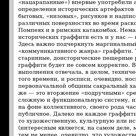
«нацарапанные») впервые употребили 
определения исторических артефактов
бытовых, «низовых», рисунков и надпис
различных поверхностях во время раско
Помпеях и в римских катакомбах. Нема
исторических граффити есть и у нас — 
Здесь важно подчеркнуть маргинальны
«коммуникативного жанра» граффити. 
старинные, доисторические пещерные 
граффити будет не совсем корректно. 
выполнения отвечала, в целом, технич
того времени, и росписи, очевидно, но
первоначальной общины сакральный ха
же — это вторжение «подручными» сре
сложную и функциональную систему, и
на фоне коллективного, своего рода ча
публичное. Далеко не каждое граффит
то художественную, культурную или и
(интересным является, на самом деле, 
тем не менее, очевидно, что художест