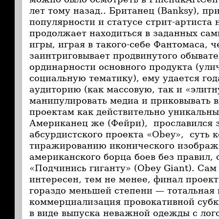
лет тому назад.. Британец (Banksy), п
популярности и статусе стрит-артиста 
продолжает находиться в заданных сам
игры, играя в такого-себе Фантомаса, 
заинтриговывает продвинутого обывате
ординарности основного продукта (ули
социальную тематику), ему удается го
аудиторию (как массовую, так и «элитн
манипулировать медиа и приковывать 
проектам как действительно уникальны
Американец же (Фейри), прославился з
абсурдистского проекта «Obey», суть к
тиражированию иконического изображ
американского борца боев без правил, 
«Подчинись гиганту» (Obey Giant). Са
интересен, тем не менее, финал проек
гораздо меньшей степени — тотальная
коммерциализация провокативной суб
в виде выпуска неважной одежды с ло