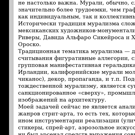
не настолько важна. Мурали, обычно, 
значительно более трудоемки, чем гра
как индивидуальным, так и коллектив
Исторически традиция мурализма слож
мексиканских художников-монументали
Риверы, Давида Альфаро Сикейроса и 
Ороско.
Традиционная тематика мурализма — д
считывания фигуративные аллегории, 
групповая манифестативная геральдик
Ирландии, калифорнийские мурали мо
чиканос), декор, пропаганда, и т.п. Под
тождественной мурализму, является су
санкционированное «сверху», промышл
изображений на архитектуру.
Моей задачей сейчас не является анал
жанров стрит-арта, то есть тех, которы
ином инструментарии реализации (ули
стикеры, спрей-арт, аэрозольное искусс
ни был арсенал средств выражения сов