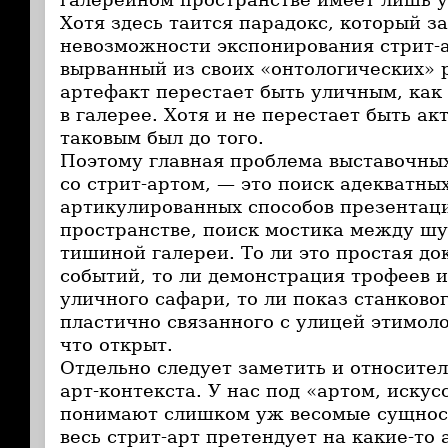
Хотя здесь таится парадокс, который з
невозможности экспонирования стрит-ар
вырванный из своих «онтологических»
артефакт перестает быть уличным, как
в галерее. Хотя и не перестает быть ак
таковым был до того.
Поэтому главная проблема выставочных
со стрит-артом, — это поиск адекватны
артикулированных способов презентаци
пространстве, поиск мостика между ш
тишиной галереи. То ли это простая д
событий, то ли демонстрация трофеев и
уличного сафари, то ли показ станково
пластично связанного с улицей этимол
что открыт.
Отдельно следует заметить и относите
арт-контекста. У нас под «артом, искус
понимают слишком уж весомые сущност
весь стрит-арт претендует на какие-то