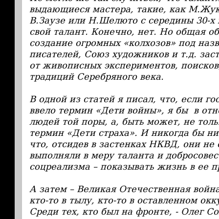
выдающиеся мастера, такие, как М.Жук
В.Заузе или Н.Шелюто с середины 30-х
свой талант. Конечно, нет. Но общая об
создание огромных «колхозов» под наз
писателей, Союз художников и т.д. зас
от живописных экспериментов, поиско
традиций Серебряного века.
В одной из статей я писал, что, если го
ввело термин «Дети войны», я бы в от
людей той поры, а, быть может, не толь
термин «Дети страха». И никогда бы ни
что, отсидев в застенках НКВД, они не
выполняли в меру таланта и добросовес
соцреализма – показывать жизнь в ее 
А затем – Великая Отечественная война
кто-то в тылу, кто-то в оставленном ок
Среди тех, кто был на фронте, - Олег С