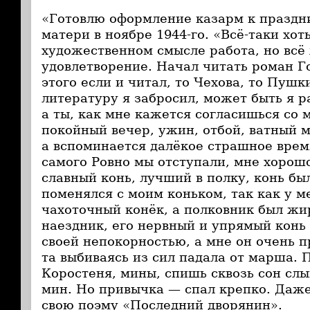
«Готовлю оформление казарм к праздни
матери в ноябре 1944-го. «Всё-таки хоть
художественном смысле работа, но всё 
удовлетворение. Начал читать роман Г
этого если и читал, то Чехова, то Пуш
литературу я забросил, может быть я р
а ты, как мне кажется согласишься со 
покойный вечер, ужин, отбой, ватный м
а вспоминается далёкое страшное время
самого Ровно мы отступали, мне хорош
славный конь, лучший в полку, конь бы
поменялся с моим коньком, так как у м
чахоточный конёк, а полковник был жи
наездник, его нервный и упрямый конь 
своей непокорностью, а мне он очень п
та выбиваясь из сил падала от марша. 
Коростеня, мины, спишь сквозь сон сл
мин. Но привычка — спал крепко. Даже
свою поэму «Последний дворянин».