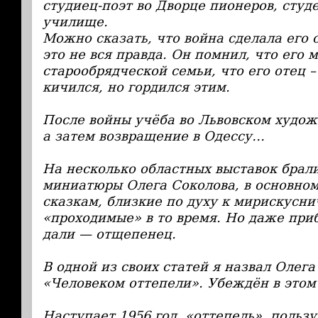
студиец-поэт во Дворце пионеров, студ
училище.
Можно сказать, что война сделала его 
это не вся правда. Он помнил, что его 
старообрядческой семьи, что его отец –
кичился, но гордился этим.
После войны учёба во Львовском худож
а затем возвращение в Одессу…
На несколько областных выставок брали
миниатюры Олега Соколова, в основном
сказкам, близкие по духу к мирискусни
«проходимые» в то время. Но даже при
дали — отщепенец.
В одной из своих статей я назвал Олег
«Человеком оттепели». Убеждён в этом 
Наступает 1956 год, «оттепель», польз