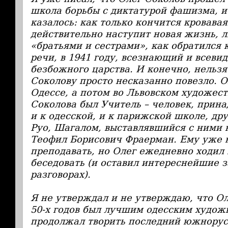
школа борьбы с диктатурой фашизма, и
казалось: как только кончится кровавая
действительно наступит новая жизнь, 
«братьями и сестрами», как обратился 
речи, в 1941 году, всезнающий и всеви
безбожного царства. И конечно, нельзя
Соколову просто несказанно повезло. О
Одессе, а потом во Львовском художест
Соколова был Учитель – человек, прин
и к одесской, и к парижской школе, д
Руо, Шагалом, выставлявшийся с ними н
Теофил Борисович Фраерман. Ему уже 
преподавать, но Олег ежедневно ходил
беседовать (и оставил интереснейшие з
разговорах).
Я не утверждал и не утверждаю, что Ол
50-х годов был лучшим одесским худож
продолжал творить последний южнорус