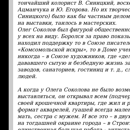
тончайший колорист В. Синицкий, восх
Ацманчука и Ю. Егорова. Но их творчес
Синицкого) было как бы частным делом
на выставки, таилось в мастерских.
Олег Соколов был фигурой общественно
у всех на виду. Боролся за право показ
находил поддержку то в Союзе писателе
«Комсомольской искры», то в Доме учен
никогда – в Союзе художников, где «де
дававшего сытую и безбедную жизнь за
заводов, санаториев, гостиниц и т. д., 
людей.
А когда у Олега Соколова не было воз
выставляться, он открывал всем (подчер
своей крошечной квартиры, где жил и р
формат акварелей, гуашей всегда мален
мать, сестра с мужем. И все это – в дв
на тогдашней окраине города – в Строи
единственная большая работа - антиста