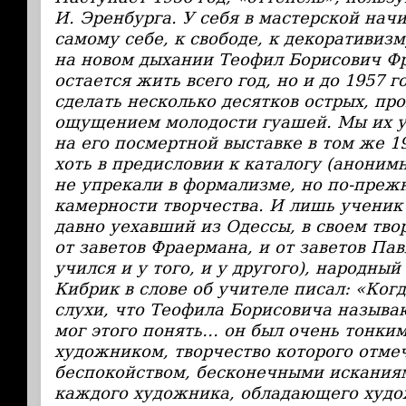
И. Эренбурга. У себя в мастерской нач
самому себе, к свободе, к декоративизм
на новом дыхании Теофил Борисович Ф
остается жить всего год, но и до 1957 г
сделать несколько десятков острых, пр
ощущением молодости гуашей. Мы их ув
на его посмертной выставке в том же 19
хоть в предисловии к каталогу (анони
не упрекали в формализме, но по-преж
камерности творчества. И лишь ученик
давно уехавший из Одессы, в своем тв
от заветов Фраермана, и от заветов Пав
учился и у того, и у другого), народны
Кибрик в слове об учителе писал: «Ког
слухи, что Теофила Борисовича называ
мог этого понять… он был очень тонки
художником, творчество которого отме
беспокойством, бесконечными искания
каждого художника, обладающего худ