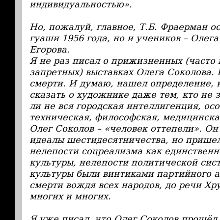
индивидуальностью».
Но, пожалуй, главное, Т.Б. Фраерман о
гуаши 1956 года, но и учеников – Олег
Егорова.
Я не раз писал о прижизненных (часто
запретных) выставках Олега Соколова. 
смерти. И думаю, нашел определение, 
сказать о художнике даже тем, кто не з
ли не вся городская интеллигенция, ос
техническая, философская, медицинска
Олег Соколов – «человек оттепели». Он
идеалы шестидесятничества, но прише
нелепости соцреализма как единственн
культуры, нелепости политической сист
культуры были винтиками партийного а
смерти вождя всех народов, до речи Х
многих и многих.
Я уже писал, что Олег Соколов прошёл 