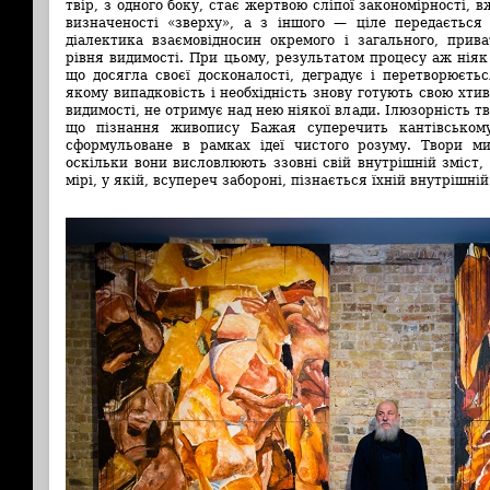
твір, з одного боку, стає жертвою сліпої закономірності, в
визначеності «зверху», а з іншого —
ціле передається
діалектика взаємовідносин окремого і загального, прива
рівня видимості. При цьому, результатом процесу аж ніяк 
що досягла своєї досконалості, деградує і перетворюєть
якому випадковість і необхідність знову готують свою хти
видимості, не отримує над нею ніякої влади. Ілюзорність т
що пізнання живопису Бажая суперечить кантівськом
сформульоване в рамках ідеї чистого розуму. Твори ми
оскільки вони висловлюють ззовні свій внутрішній зміст, 
мірі, у якій, всупереч забороні, пізнається їхній внутрішній