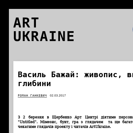
ART
UKRAINE
Василь Бажай: живопис, в
глибини
РОМАН ГАНКЕВИЧ
02.03.2017
З 2 березня в Щербенко Арт Центрі діятиме персон
"Untitled". Мімезис, бунт, гра з глядачем та ще багат
чекатиме глядачів проекту і читачів ArtUkraine.