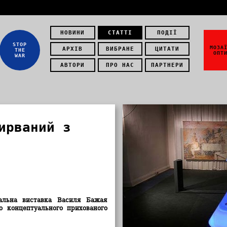
НОВИНИ
СТАТТІ
ПОДІЇ
STOP
МОЗА
АРХІВ
ВИБРАНЕ
ЦИТАТИ
THE
ОПТ
WAR
АВТОРИ
ПРО НАС
ПАРТНЕРИ
ирваний з
альна виставка Василя Бажая
о концептуального прихованого