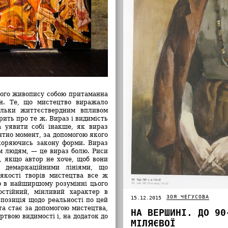
його живопису собою притаманна
ен. Те, що мистецтво виражало
ільки життєствердним впливом
рить про те ж. Вираз і видимість
 уявити собі інакше, як вираз
тно момент, за допомогою якого
дкоряючись закону форми. Вираз
м людям, — це вираз болю. Риси
, якщо автор не хоче, щоб вони
 демаркаційними лініями, що
якості творів мистецтва все ж
 в найширшому розумінні цього
остійний, мінливий характер в
ЗОЯ ЧЕГУСОВА
15.12.2015
, позиція щодо реальності по цей
кта стає за допомогою мистецтва,
НА ВЕРШИНІ. ДО 90
ертвою видимості і, на додаток до
МІЛЯЄВОЇ