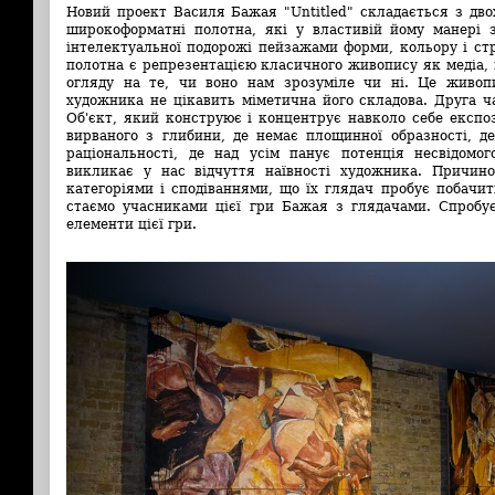
Новий проект Василя Бажая "Untitled" складається з дв
широкоформатні полотна, які у властивій йому манері 
інтелектуальної подорожі пейзажами форми, кольору і стр
полотна є репрезентацією класичного живопису як медіа,
огляду на те, чи воно нам зрозуміле чи ні. Це живопис
художника не цікавить міметична його складова. Друга ч
Об'єкт, який конструює і концентрує навколо себе експ
вирваного з глибини, де немає площинної образності, де
раціональності, де над усім панує потенція несвідомог
викликає у нас відчуття наївності художника. Причин
категоріями і сподіваннями, що їх глядач пробує побачи
стаємо учасниками цієї гри Бажая з глядачами. Спробує
елементи цієї гри.