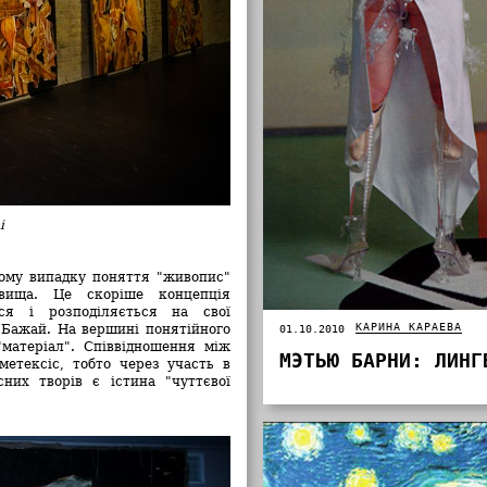
і
ому випадку поняття "живопис"
вища. Це скоріше концепція
ься і розподіляється на свої
КАРИНА КАРАЕВА
 Бажай. На вершині понятійного
01.10.2010
матеріал". Співвідношення між
МЭТЬЮ БАРНИ: ЛИНГ
метексіс, тобто через участь в
них творів є істина "чуттєвої