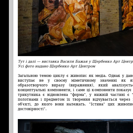
Тут і далі — виставка Василя Бажая у Щербенко Арт Центр
Усі фото надано Щербенко Арт Центром
Загальною темою циклу є живопис як медіа. Однак у дан
виступає не у своєму міметичному значенні як я
образотворчого виразу (вираження), який аналізуєт
концептуальні компоненти, і саме ці компоненти показує
трикутника є відновлена "форма", у нижній частині є "
полотнами і предметом їх творення відчувається через 
об'єкті, до якого вони належать. "Істина" цих живопис
достовірності".