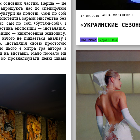
ох основних частин. Перша
—
це
запрошують нас до специфічної
уктури на полотні. Самі по собі
АННА МИЛАШЕВИЧ
17.09.2010
 мистецтва зарази мистецтва без
 сам по собі (буття-в-собі), і
«УКРАИНСКИЕ СЕЗОН
астина експозиції
—
інсталяція.
озицію —
квінтесенція живопису,
 нічого не піддається аналізу і
АМЕРИКА
СІДОРЕНКО
о. Інсталяція своєю простотою
ою цього є хитра гра автора з
ти на виставці. Мало по-мало ми
мо проаналізувати деякі цікаві