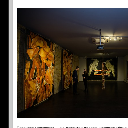
Розвиток мистецтва —
це розвиток якогось непорозуміння: