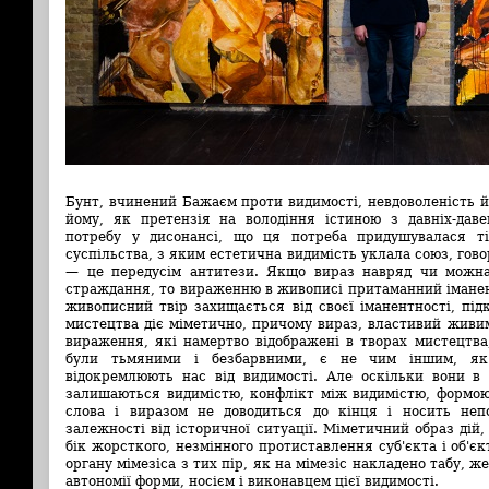
Бунт, вчинений Бажаєм проти видимості, невдоволеність 
йому, як претензія на володіння істиною з давніх-дав
потребу у дисонансі, що ця потреба придушувалася т
суспільства, з яким естетична видимість уклала союз, гово
— це передусім антитези. Якщо вираз навряд чи можна
страждання, то вираженню в живописі притаманний іманен
живописний твір захищається від своєї іманентності, пі
мистецтва діє міметично, причому вираз, властивий живи
вираження, які намертво відображені в творах мистецтва
були тьмяними і безбарвними, є не чим іншим, як
відокремлюють нас від видимості. Але оскільки вони в 
залишаються видимістю, конфлікт між видимістю, формою
слова і виразом не доводиться до кінця і носить неп
залежності від історичної ситуації. Міметичний образ дій
бік жорсткого, незмінного протиставлення суб'єкта і об'є
органу мімезіса з тих пір, як на мімезіс накладено табу, ж
автономії форми, носієм і виконавцем цієї видимості.