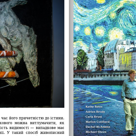
 час його причетністю до істини.
кового можна витлумачити, як
ність видимості —
випадкове має
нії. У такий спосіб живописний