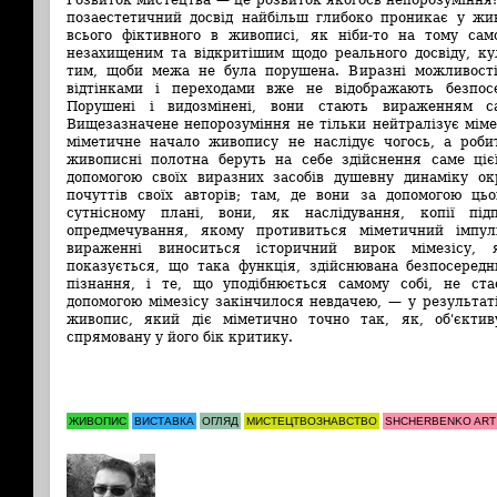
позаестетичний досвід найбільш глибоко проникає у жив
всього фіктивного в живописі, як ніби-то на тому сам
незахищеним та відкритішим щодо реального досвіду, ку
тим, щоби межа не була порушена. Виразні можливості
відтінками і переходами вже не відображають безпо
Порушені і видозмінені, вони стають вираженням са
Вищезазначене непорозуміння не тільки нейтралізує міме
міметичне начало живопису не наслідує чогось, а роби
живописні полотна беруть на себе здійснення саме цієї
допомогою своїх виразних засобів душевну динаміку ок
почуттів своїх авторів; там, де вони за допомогою ць
сутнісному плані, вони, як наслідування, копії пі
опредмечування, якому противиться міметичний імпу
вираженні виноситься історичний вирок мімезісу, я
показується, що така функція, здійснювана безпосередн
пізнання, і те, що уподібнюється самому собі, не ст
допомогою мімезісу закінчилося невдачею, — у результат
живопис, який діє міметично точно так, як, об'єктив
спрямовану у його бік критику.
ЖИВОПИС
ВИСТАВКА
ОГЛЯД
МИСТЕЦТВОЗНАВСТВО
SHCHERBENKO ART