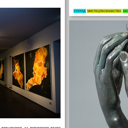
СПОГАД
МИСТЕЦТВОЗНАВСТВО
НА
 вираження, за ​​допомогою якого