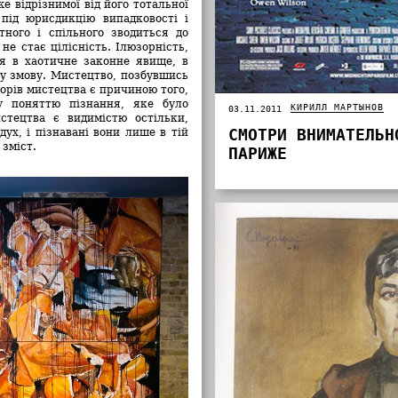
же відрізнимої від його тотальної
 під юрисдикцію випадковості і
тного і спільного зводиться до
не стає цілісність. Ілюзорність,
ся в хаотичне законне явище, в
ву змову. Мистецтво, позбувшись
ворів мистецтва є причиною того,
у поняттю пізнання, яке було
КИРИЛЛ МАРТЫНОВ
03.11.2011
стецтва є видимістю остільки,
СМОТРИ ВНИМАТЕЛЬН
дух, і пізнавані вони лише в тій
 зміст.
ПАРИЖЕ