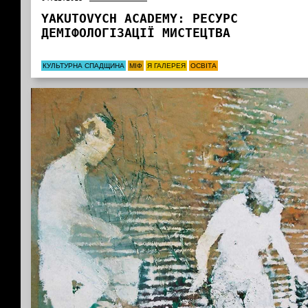
YAKUTOVYCH АCADEMY: РЕСУРС
ДЕМІФОЛОГІЗАЦІЇ МИСТЕЦТВА
КУЛЬТУРНА СПАДЩИНА
МІФ
Я ГАЛЕРЕЯ
ОСВІТА