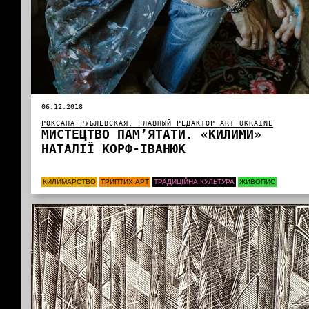
06.12.2018
РОКСАНА РУБЛЕВСКАЯ, ГЛАВНЫЙ РЕДАКТОР ART UKRAINE
МИСТЕЦТВО ПАМ’ЯТАТИ. «КИЛИМИ»
НАТАЛІЇ КОРФ-ІВАНЮК
КИЛИМАРСТВО
ТРИПТИХ АРТ
ТРАДИЦІЙНА КУЛЬТУРА
ЖИВОПИС