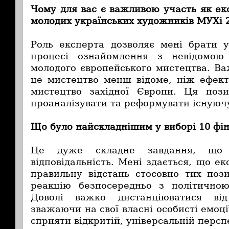
Ч
ому для вас є важливою участь як ек
молодих українських художників МУХі 
Роль експерта дозволяє мені брати 
процесі ознайомлення з невідомою
молодого європейського мистецтва. Ва
це мистецтво менш відоме, ніж ефек
мистецтво західної Європи. Ця пози
проаналізувати та реформувати існуючу
Що було найскладнішим у виборі 10 фін
Це дуже складне завдання, що 
відповідальність. Мені здається, що е
правильну відстань стосовно тих пози
реакцію безпосередньо з політичною
Доволі важко дистанціюватися ві
зважаючи на свої власні особисті емоці
сприяти відкритій, універсальній персп