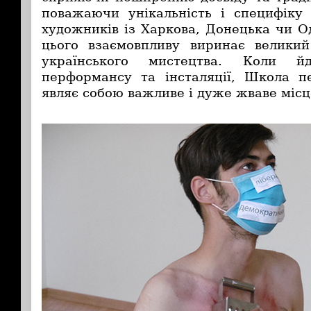
поважаючи унікальність і специфіку
художників із Харкова, Донецька чи О
цього взаємовпливу виринає великий
українського мистецтва. Коли 
перформансу та інсталяції, Школа п
являє собою важливе і дуже жваве місц