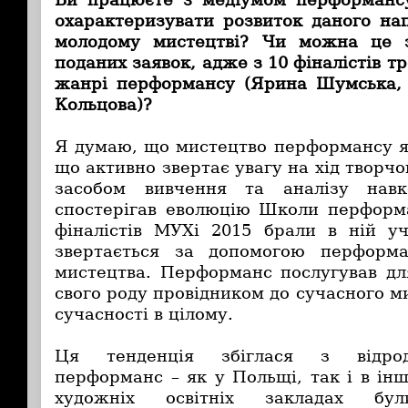
охарактеризувати розвиток даного на
молодому мистецтві? Чи можна це 
поданих заявок, адже з 10 фіналістів т
жанрі перформансу (Ярина Шумська, 
Кольцова)?
Я думаю, що мистецтво перформансу як
що активно звертає увагу на хід творчо
засобом вивчення та аналізу навк
спостерігав еволюцію Школи перформа
фіналістів МУХі 2015 брали в ній у
звертається за допомогою перформ
мистецтва. Перформанс послугував д
свого роду провідником до сучасного м
сучасності в цілому.
Ця тенденція збіглася з відро
перформанс – як у Польщі, так і в ін
художніх освітніх закладах бул