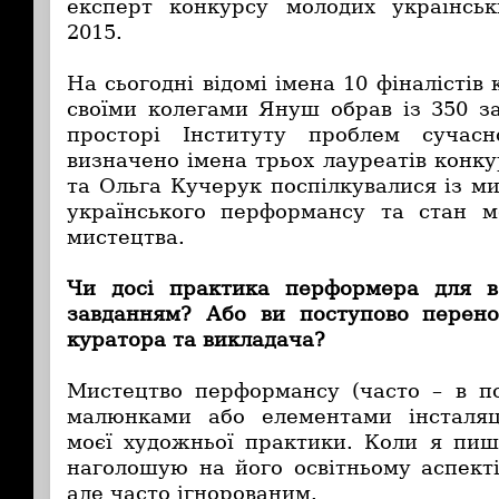
експерт конкурсу молодих українсь
2015.
На сьогодні відомі імена 10 фіналістів 
своїми колегами Януш обрав із 350 за
просторі Інституту проблем сучас
визначено імена трьох лауреатів конку
та Ольга Кучерук поспілкувалися із м
українського перформансу та стан м
мистецтва.
Чи досі практика перформера для 
завданням? Або ви поступово перено
куратора та викладача?
Мистецтво перформансу (часто – в по
малюнками або елементами інсталяці
моєї художньої практики. Коли я пи
наголошую на його освітньому аспекті
але часто ігнорованим.