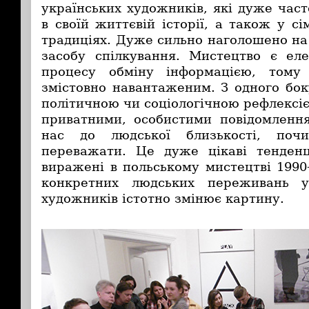
українських художників, які дуже час
в своїй життєвій історії, а також у с
традиціях. Дуже сильно наголошено на
засобу спілкування. Мистецтво є ел
процесу обміну інформацією, тому
змістовно навантаженим. З одного бок
політичною чи соціологічною рефлексією
приватними, особистими повідомленн
нас до людської близькості, почи
переважати. Це дуже цікаві тенденц
виражені в польському мистецтві 1990
конкретних людських переживань у
художників істотно змінює картину.