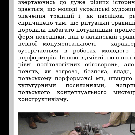
звертаючись до дуже різних історич
здається, що молоді українські худож
значення традиції і, як наслідок, 
спричинено тим, що ритуальні традиці
породили набагато потужніший процес 
форм поведінки, ніж в латинській тради
певної монументальності – характ
зустрічається в роботах молодого 
перформерів. Іншою відмінністю є політ
рівні політологічних обговорень, ал
понять, як загроза, безпека, влада,
польському перформансі ми, швидше 
культурними посиланнями, напри
польського концептуального мисте
конструктивізму.