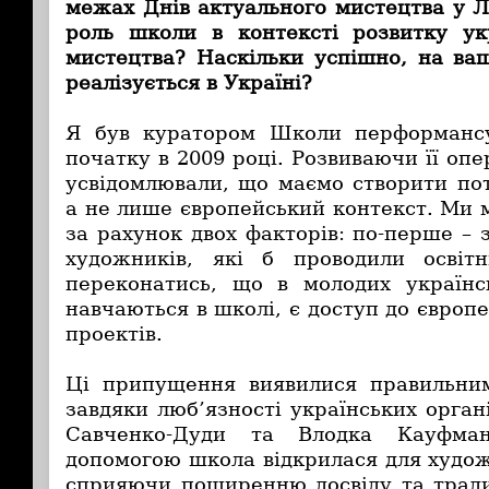
межах Днів актуального мистецтва у Л
роль школи в контексті розвитку ук
мистецтва? Наскільки успішно, на ва
реалізується в Україні?
Я був куратором Школи перформансу 
початку в 2009 році. Розвиваючи її опе
усвідомлювали, що маємо створити п
а не лише європейський контекст. Ми 
за рахунок двох факторів: по-перше –
художників, які б проводили освітн
переконатись, що в молодих українс
навчаються в школі, є доступ до європ
проектів.
Ці припущення виявилися правильни
завдяки люб’язності українських орган
Савченко-Дуди та Влодка Кауфма
допомогою школа відкрилася для художн
сприяючи поширенню досвіду та традиц