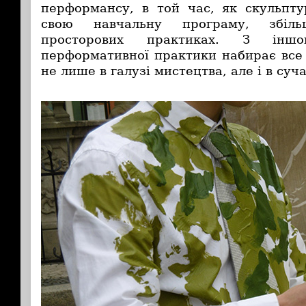
перформансу, в той час, як скульпту
свою навчальну програму, збіл
просторових практиках. З іншо
перформативної практики набирає все 
не лише в галузі мистецтва, але і в суча