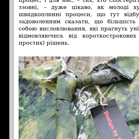
ззовні, – дуже цікаво, як молоді х
швидкоплинні процеси, що тут відб
задоволенням сказати, що більшість
собою висловлювання, які прагнуть ун
відмовляючись від короткострокових
простих) рішень.