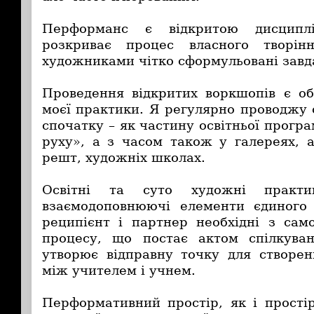
Перформанс є відкритою дисциплі
розкриває процес власного творін
художниками чітко сформульовані завда
Проведення відкритих воркшопів є о
моєї практики. Я регулярно проводжу 
спочатку – як частину освітньої програ
руху», а з часом також у галереях, а
решт, художніх школах.
Освітні та суто художні практ
взаємодоповнюючі елементи єдиного 
реципієнт і партнер необхідні з сам
процесу, що постає актом спілкуван
утворює відправну точку для створен
між учителем і учнем.
Перформативний простір, як і прості