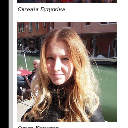
Євгенія Буцикіна