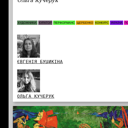
Ольга Кучерук
ХУДОЖНИКИ:
КУРАТОР
ПЕРФОРМАНС
ЩЕРБЕНКО
КОНКУРС
УКРАЇНА
П
ЄВГЕНІЯ БУЦИКІНА
ОЛЬГА КУЧЕРУК