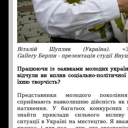
Віталій Шупляк (Україна). «З
Gallery Берлін - презентація студії Яну
Працюючи із заявками молодих україн
відчули ви вплив соціально-політичної 
їхню творчість?
Представники молодого поколінн
сприймають навколишню дійсність як 
натхнення. У багатьох конкурсних
знайти приклади сильного впливу с
ситуації в Україні на мистецтво. Я вв
процес, і для нас, – тих, хто спостері