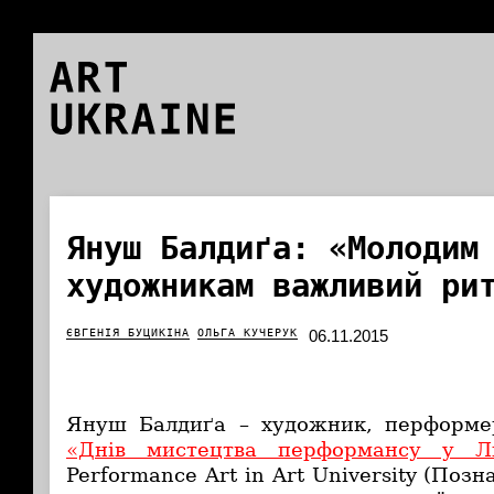
ART
UKRAINE
Януш Балдиґа: «Молодим
художникам важливий ри
ЄВГЕНІЯ БУЦИКІНА
ОЛЬГА КУЧЕРУК
06.11.2015
Януш Балдиґа – художник, перформер
«Днів мистецтва перформансу у Ль
Performance Art in Art University (Поз