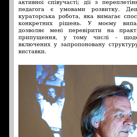
активної співучасті; дії з переплеті
педагога є умовами розвитку. Де
кураторська робота, яка вимагає спос
конкретних рішень. У моєму випа
дозволяє мені перевірити на практ
припущення, у тому числі – щодо 
включених у запропоновану структур
виставки.