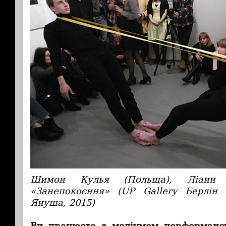
Шимон Кулья (Польща), Ліанн Хе
«Занепокоєння» (UP Gallery Берлін 
Януша, 2015)
Ви працюєте з медіумом перформанс