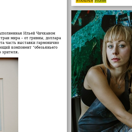
Я ГАЛЕРЕЯ
УТОПІЯ
 выполненная Ильей Чичканом
тран мира – от гривны, доллара
Эта часть выставки гармонично
ющий компонент “обезьяньего
о зрителя.