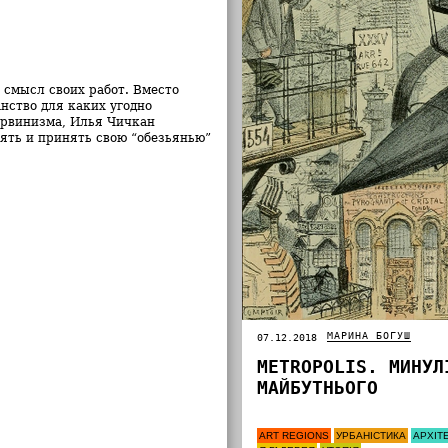
 смысл своих работ. Вместо
нство для каких угодно
арвинизма,
Илья Чичкан
ять и принять свою “обезьянью”
МАРИНА БОГУШ
07.12.2018
METROPOLIS. МИНУЛ
МАЙБУТНЬОГО
ART REGIONS
УРБАНІСТИКА
АРХІТ