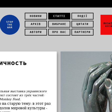
НОВИНИ
СТАТТІ
ПОДІЇ
STOP
МОЗА
АРХІВ
ВИБРАНЕ
ЦИТАТИ
THE
ОПТ
WAR
АВТОРИ
ПРО НАС
ПАРТНЕРИ
ичность
альная выставка украинского
т состоит из трёх частей:
Monkey Food.
 на старую тему: в этот раз
долов мировой культуры -