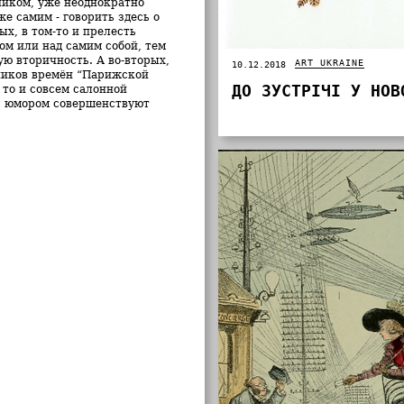
жником, уже неоднократно
е самим - говорить здесь о
х, в том-то и прелесть
м или над самим собой, тем
ю вторичность. А во-вторых,
ART UKRAINE
10.12.2018
ников времён “Парижской
ДО ЗУСТРІЧІ У НОВ
 то и совсем салонной
 с юмором совершенствуют