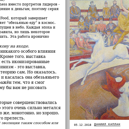
ess вместо портретов лидеров -
шение к деньгам, поэтому серия
 Food, который завершает
ет “обезьянью еду” в космос.
пущен в небо. Каждая эпоха и
равила, но лишь некоторое
чить. Эта работа иронично
ону на входе.
 никакого особого влияния
. Кроме того, выставка
и есть иконизированные
винизм
- это выставка,
 теорию сам. Но оказалось,
и касалась она обезьяньего
ажён тем, что я смог
му бы вам не рисовать
оторые совершенствовались
 этого очень сильно метался
о же, монотонно, но хорошо.
о прелесть.
й эволюции таким способом или
ДАНИИЛ КАПЛАН
05.12.2018