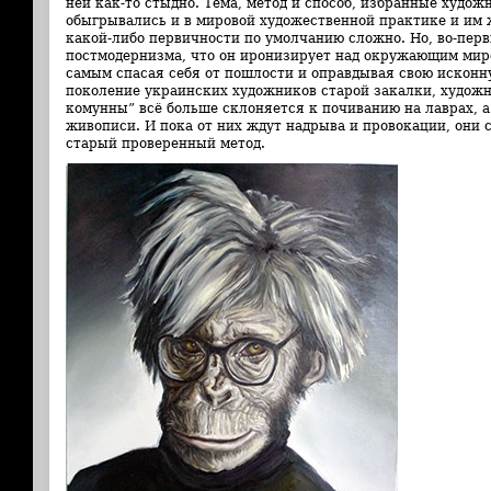
ней как-то стыдно. Тема, метод и способ, избранные худо
обыгрывались и в мировой художественной практике и им ж
какой-либо первичности по умолчанию сложно. Но, во-первы
постмодернизма, что
он иронизирует над окружающим миро
самым спасая себя от пошлости и оправдывая свою исконну
поколение украинских художников старой закалки, худож
комунны” всё больше склоняется к почиванию на лаврах, а
живописи. И пока от них ждут надрыва и провокации, они
старый проверенный метод.