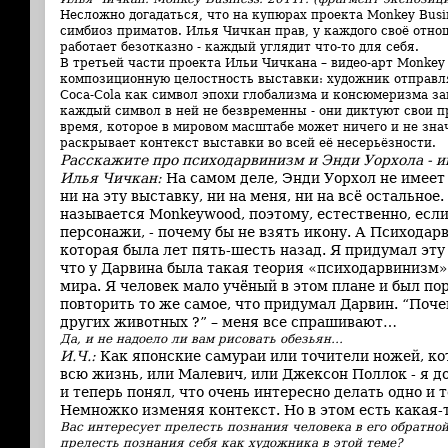
Несложно догадаться, что на купюрах проекта Monkey Busin
симбиоз приматов. Илья Чичкан прав, у каждого своё отно
работает безотказно - каждый углядит что-то для себя.
В третьей части проекта Ильи Чичкана – видео-арт Monkey
композиционную целостность выставки: художник отправля
Coca-Cola как символ эпохи глобализма и консюмеризма за
каждый символ в ней не безвременны - они диктуют свои п
время, которое в мировом масштабе может ничего и не зна
раскрывает контекст выставки во всей её несерьёзности.
Расскажите про психодарвинизм и Энди Уорхола - ик
Илья Чичкан:
На самом деле, Энди Уорхол не имеет
ни на эту выставку, ни на меня, ни на всё остальное
называется Monkeywood, поэтому, естественно, есл
персонажи, - почему бы не взять икону. А
Психодар
которая была лет пять-шесть назад. Я придумал эту
что у Дарвина была такая теория «психодарвинизм» 
мира. Я человек мало учёный в этом плане и был пор
повторить то же самое, что придумал Дарвин. “Поче
других животных ?” – меня все спрашивают…
Да, и не надоело ли вам рисовать обезьян…
И.Ч.:
Как японские самураи или точители ножей, к
всю жизнь, или Малевич, или Джексон Поллок - я до
и теперь понял, что очень интересно делать одно и т
Немножко изменяя контекст. Но в этом есть какая-т
Вас интересует прелесть познания человека в его обратно
прелесть познания себя как художника в этой теме?