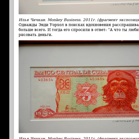
Илья Чичкан. Monkey Business. 2011г. (фрагмент экспозиц
Однажды Энди Уорхол в поисках вдохновения расспрашивал
больше всего. И тогда его спросили в ответ: “А что ты люб
рисовать деньги.
Илья Чичкан. Monkey Business. 2011г. (фрагмент экспозиц