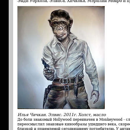
Энди Уорхола, Элвиса, Хичкока, Мэрилин Монро и п
Илья Чичкан. Элвис. 2011г. Холст, масло
До боли знакомый Hollywood переиначен в Monkeywood - сл
переосмыслил знаковые кинообразы ушедшего века, скорее
близкой и приемлемой сегодняшнему потребителю. У ант