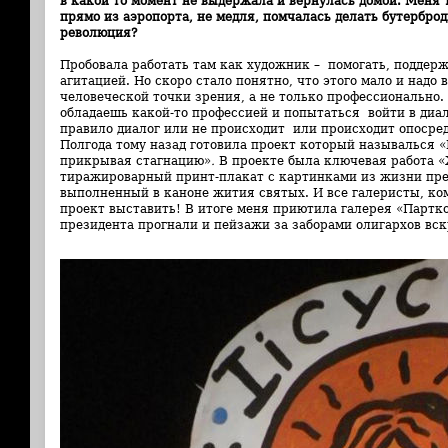
в какой то момент не выдержала и вернулась домой. Меня т
прямо из аэропорта, не медля, помчалась делать бутерброд
революция?
Пробовала работать там как художник – помогать, поддер
агитацией. Но скоро стало понятно, что этого мало и надо 
человеческой точки зрения, а не только профессионально. 
обладаешь какой-то профессией и попытаться войти в диа
правило диалог или не происходит или происходит опосред
Полгода тому назад готовила проект который называлься 
прикрывая стагнацию»
.
В проекте была ключевая работа 
тиражироварный принт-плакат с картинками из жизни пре
выполненный в каноне жития святых. И все галеристы, ком
проект выставить! В итоге меня приютила галерея «Партком
президента прогнали и пейзажи за заборами олигархов вс