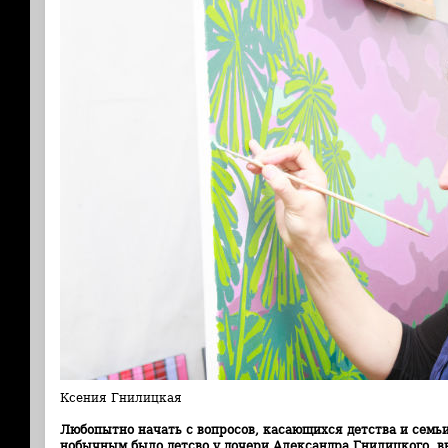
Ксения Гнилицкая
Любо
пытно
начать с вопросов, касающихся детства и семь
нобычным было детсво у дочери Александра Гнилицкого, 