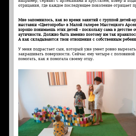
например, сервант с арлекинами и хрусталем, ковер и ход
отрицания, где каждое последующее поколение отрицает 
Мне запомнилось, как во время занятий с группой детей-а
выставки «Цветопроба» в Малой галерее Мыстецкого Арсен
хорошо понимаешь этих детей – поскольку сама в детстве 
аутичности. Должно быть именно поэтому им так нравилось
А как складываются
твои отношения с собственным ребен
У меня подрастает сын, который уже умеет ровно вырезат
закрашивать поверхности. Сейчас ему четыре с половиной г
помогать, как я помогала своему отцу.