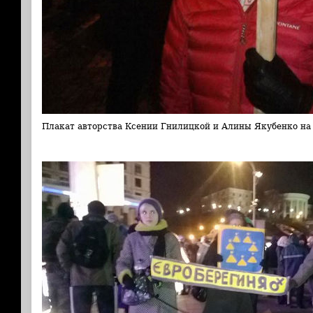
Плакат авторства Ксении Гнилицкой и Алины Якубенко на