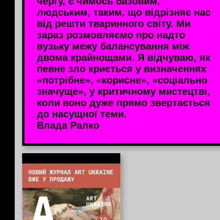
чергу, є чимось базовим,
людським, таким, що відрізняє нас
від решти тваринного світу. Ми
зараз розмовляємо про надто
вузьку межу балансування між
двома крайнощами. Я відчуваю, як
певне зло криється у визначеннях
«потрібне», «корисне», «соціально
значуще», у критичному мистецтві,
коли воно дуже прямо звертається
до насущної теми.
Влада Ралко
Інформація від партнерів