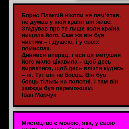
Борис Плаксій ніколи не пам’ятав,
не думав у якій країні він живе.
Згадував про те лише коли країна
нищила його. Сам же він був
чистим – і душею, і у своїх
помислах.
Дивився вперед, і вся ця метушня
його мало цікавила – щоб десь
вирватися, щоб десь влізти кудись
– ні. Тут він не боєць. Він був
боєць тільки на полотні. І там він
завжди був переможцем.
Іван Марчук
Мистецтво є мовою, яка, у свою