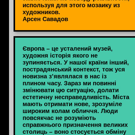
используя для этого мозаику из
художников.
Арсен Савадов
Європа – це усталений музей,
художня історія якого не
зупиняється. У нашої країни інший,
пострадянський контекст, тож уся
новизна з’являлася в нас із
плином часу. Зараз ми повинні
змінювати цю ситуацію, долати
естетичну несправедливість. Міста
мають отримати нове, зрозуміле
широким колам обличчя. Люди
повсякчас не розуміють
справжнього призначення великих
столиць – воно стосується обміну