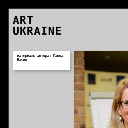
ART
UKRAINE
0
материалы автора: Ганна
Васик