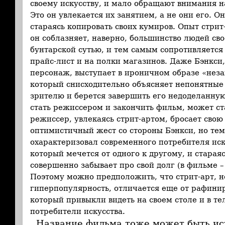
своему искусству, и мало обращают внимания н
Это он увлекается их занятием, а не они его. О
стараясь копировать своих кумиров. Опыт стрит-
он соблазняет, наверно, большинство людей св
бунтарской сутью, и тем самым сопротивляется
прайс-лист и на полки магазинов. Даже Бэнкси
персонаж, выступает в ироничном образе «неза
который снисходительно объясняет непонятные
зрителю и берется завершить его недоделанну
стать режиссером и закончить фильм, может ста
режиссер, увлекаясь стрит-артом, бросает свою
оптимистичный жест со стороны Бэнкси, но тем
охарактеризовал современного потребителя иск
который мечется от одного к другому, и стараяс
совершенно забывает про свой долг (в фильме –
Поэтому можно предположить, что стрит-арт, н
гиперпопулярность, отличается еще от рафинир
который привыкли видеть на своем столе и в т
потребители искусства.
Название фильма тоже может быть ис