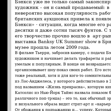
Бэнкси уже не только самый законспи
художник – он и самый продаваемый: в 
невероятно высокая популярность рабо
британских аукционах привела к появ
Бэнкси» - ситуации, когда многие его 
десятки и даже сотни тысяч фунтов. С т
его творчество прочно вошло в арт-рын
выставка Banksy UK Summer show в Бр
музее прошла летом 2009 года.
В фильме Тьерри, забросив камеру, с подачи Бэ
художником и начинает делать трафареты и рай
умелым и популярным. В конце он возвращаетс
организовывает шоу-показ своих работ. Его исто
тоже реальный, хотя и для кого-то сомнительны
из Лос-Анджелеса, у которого действительно в 
под названием «Жизнь прекрасна», которую к
Катсолис из Нью-Йорк Таймс назвала показом 
различного поп-трэша) – это то, как обычный з
и визуального образа видит стрит-арт и «карье
От обожания к подражанию и… успеху. Который