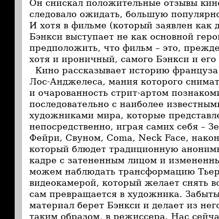
Он снискал положительные отзывы кино
следовало ожидать, большую популярно
И хотя в фильме (который заявлен как
Бэнкси выступает не как основной гер
предположить, что фильм – это, прежде
хотя и ироничный, самого Бэнкси и его
Кино рассказывает историю француза 
Лос-Анджелеса, мания которого снимат
и очарованность стрит-артом познаком
последовательно с наиболее известны
художниками мира, которые представл
непосредственно, играя самих себя – 
Фейри, Свуном, Coma, Neck Face, након
который блюдет традиционную анонимн
кадре с затененным лицом и измененн
можем наблюдать трансформацию Тьерр
видеокамерой, который желает снять вс
сам превращается в художника. Забыт
материал берет Бэнкси и делает из нег
таким образом, в режиссера. Нас сейча