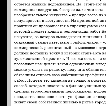
остается жалким подражанием. Да, стрит-арт б
коммерциализируется, быстрее даже чем оста
изобразительного искусства – прежде всего из-
популярности и доступности. Из протестной ан
практики он превращается в тиражируемое (вз
который продает копии и репродукции работ Бэ
искусство, за которое выкладывают миллионы.
созданный самым известным граффитчиком – уж
коммерческий, рассчитанный на массовое потр
должен поставить точку в истории стрит-арта к
художественной практики. И все же есть одна о
позволяют нам делать такой однозначный вывод.
можно угодить за решетку, получить обвинител
обязанным стирать свое собственное граффити 
работ. Причем это касается не только малолетн
способ, которым показаны в фильме уличные ху
сделали второстепенными персонажами, подчерк
попадается пока еще в сети унификации и тов
живут своей собственной жизнью в ритме города