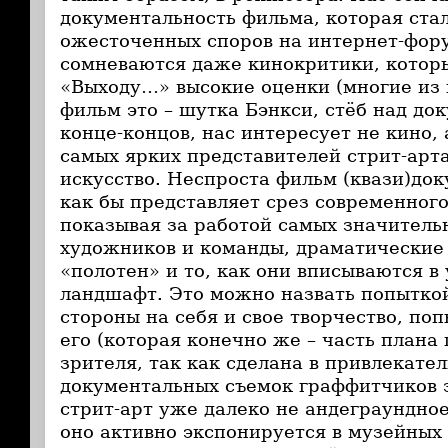
документальность фильма, которая ста
ожесточенных споров на интернет-фору
сомневаются даже кинокритики, котор
«Выходу…» высокие оценки (многие из 
фильм это – шутка Бэнкси, стёб над до
конце-концов, нас интересует не кино, а
самых ярких представителей стрит-арт
искусство. Неспроста фильм (квази)до
как бы представляет срез современного
показывая за работой самых значител
художников и команды, драматические
«полотен» и то, как они вписываются в
ландшафт. Это можно назвать попыткой
стороны на себя и свое творчество, по
его (которая конечно же – часть плана
зрителя, так как сделана в привлекате
документальных съемок граффитчиков з
стрит-арт уже далеко не андеграундное 
оно активно экспонируется в музейных