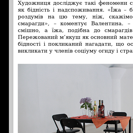
Художниця досліджує такі феномени су
як бідність і надспоживання. «Їжа – 
роздумів на цю тему, ніж, скажім
смарагди», – коментує Валентина. –
смішно, а їжа, подібна до смарагді
Пережований м’якуш як основний мате
бідності і покликаний нагадати, що о
викликати у членів соціуму огиду і стра