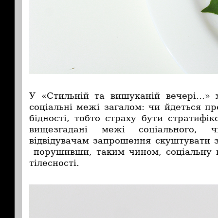
У «Стильній та вишуканій вечері…» 
соціальні межі загалом: чи йдеться п
бідності, тобто страху бути стратифі
вищезгадані межі соціального, 
відвідувачам запрошення скуштувати з
порушивши, таким чином, соціальну н
тілесності.