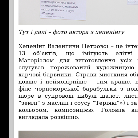
Тут і далі – фото автора з хепенінгу
Хепенінг Валентини Петрової – це інте
13 об’єктів, що імітують елітні 
Матеріалом для виготовлення усіх 
слугував пережований художницею
харчові барвники. Страви мисткиня об
довше і неймовірніше – тим краще, 
філе чорноморської барабульки з по
пюре в супроводі цибулі шалот, лист
“землі” з маслин і соусу “Теріякі”») і з
кольором, композицією. Головна в
виглядала розкішно.