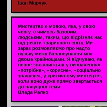
Іван Марчук
Мистецтво є мовою, яка, у свою
чергу, є чимось базовим,
людським, таким, що відрізняє нас
від решти тваринного світу. Ми
зараз розмовляємо про надто
вузьку межу балансування між
двома крайнощами. Я відчуваю, як
певне зло криється у визначеннях
«потрібне», «корисне», «соціально
значуще», у критичному мистецтві,
коли воно дуже прямо звертається
до насущної теми.
Влада Ралко