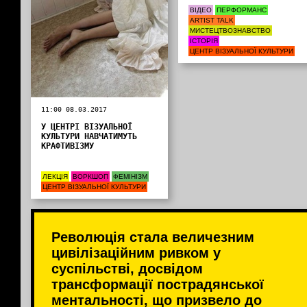
ВІДЕО
ПЕРФОРМАНС
ARTIST TALK
МИСТЕЦТВОЗНАВСТВО
ІСТОРІЯ
ЦЕНТР ВІЗУАЛЬНОЇ КУЛЬТУРИ
11:00 08.03.2017
У ЦЕНТРІ ВІЗУАЛЬНОЇ
КУЛЬТУРИ НАВЧАТИМУТЬ
КРАФТИВІЗМУ
ЛЕКЦІЯ
ВОРКШОП
ФЕМІНІЗМ
ЦЕНТР ВІЗУАЛЬНОЇ КУЛЬТУРИ
Революція стала величезним
цивілізаційним ривком у
суспільстві, досвідом
трансформації пострадянської
ментальності, що призвело до