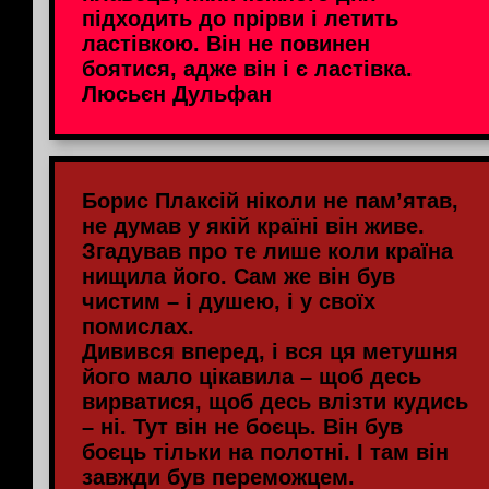
підходить до прірви і летить
ластівкою. Він не повинен
боятися, адже він і є ластівка.
Люсьєн Дульфан
Борис Плаксій ніколи не пам’ятав,
не думав у якій країні він живе.
Згадував про те лише коли країна
нищила його. Сам же він був
чистим – і душею, і у своїх
помислах.
Дивився вперед, і вся ця метушня
його мало цікавила – щоб десь
вирватися, щоб десь влізти кудись
– ні. Тут він не боєць. Він був
боєць тільки на полотні. І там він
завжди був переможцем.