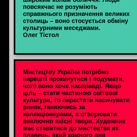
повсякчас не розуміють
справжнього призначення великих
столиць – воно стосується обміну
культурними меседжами.
Олег Тістол
Мистецтву України потрібно
нарешті прокинутися і подумати,
чого воно хоче насправді. Якщо
ціль – стати частиною світової
культури, то перестати насичувати
ринок, ганяючись за
колекціонерами, а створювати
виключно якісні твори. Художник
має ставитися до мистецтва як
плавець, який кожного дня