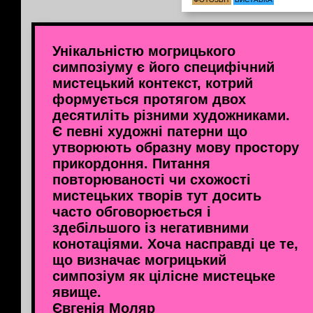
Унікальністю могрицького
симпозіуму є його специфічний
мистецький контекст, котрий
формується протягом двох
десятиліть різними художниками.
Є певні художні патерни що
утворюють образну мову простору
прикордоння. Питання
повторюваності чи схожості
мистецьких творів тут досить
часто обговорюється і
здебільшого із негативними
конотаціями. Хоча насправді це те,
що визначає могрицький
симпозіум як цілісне мистецьке
явище.
Євгенія Моляр