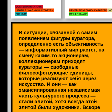
CONTEMPORARY ART
ЦЕНТР ВІЗУАЛЬНОЇ КУЛЬТУРИ
ЦЕНТР ВІЗУАЛЬНОЇ КУЛЬТУРИ
КО
БІЄНАЛЕ
ПЕРФОРМАНС
В ситуации, связанной с самим
появлением фигуры куратора,
определенно есть объективность
— информативный мир растет, на
смену каким-то акционерам,
коллекционерам приходят
кураторы — свободные
философствующие единицы,
которые реализуют себя через
искусство. И они — как
эмансипированная независимая
часть культурного процесса —
стали элитой, хотя всегда этой
элитой были художники. Вскоре