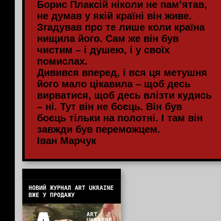
Борис Плаксій ніколи не пам’ятав,
не думав у якій країні він живе.
Згадував про те лише коли країна
нищила його. Сам же він був
чистим – і душею, і у своїх
помислах.
Дивився вперед, і вся ця метушня
його мало цікавила – щоб десь
вирватися, щоб десь влізти кудись
– ні. Тут він не боєць. Він був
боєць тільки на полотні. І там він
завжди був переможцем.
Іван Марчук
Інформація від партнерів