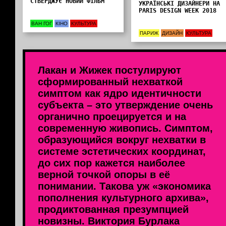
СТВЕРДЖУЄ НОВИЙ ФІЛЬМ
УКРАЇНСЬКІ ДИЗАЙНЕРИ НА
PARIS DESIGN WEEK 2018
ВАН ГОГ
КІНО
КУЛЬТУРА
ПАРИЖ
ДИЗАЙН
КУЛЬТУРА
Лакан и Жижек постулируют
сформированный нехваткой
симптом как ядро идентичности
субъекта – это утверждение очень
органично проецируется и на
современную живопись. Симптом,
образующийся вокруг нехватки в
системе эстетических координат,
до сих пор кажется наиболее
верной точкой опоры в её
понимании. Такова уж «экономика
пополнения культурного архива»,
продиктованная презумпцией
новизны. Виктория Бурлака