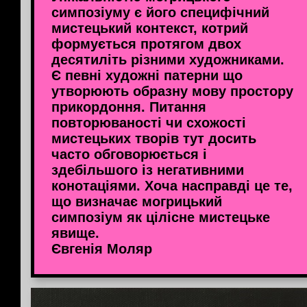
симпозіуму є його специфічний
мистецький контекст, котрий
формується протягом двох
десятиліть різними художниками.
Є певні художні патерни що
утворюють образну мову простору
прикордоння. Питання
повторюваності чи схожості
мистецьких творів тут досить
часто обговорюється і
здебільшого із негативними
конотаціями. Хоча насправді це те,
що визначає могрицький
симпозіум як цілісне мистецьке
явище.
Євгенія Моляр