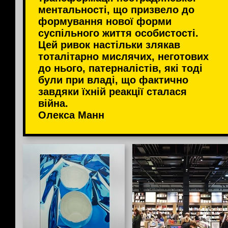
ментальності, що призвело до
формування нової форми
суспільного життя особистості.
Цей ривок настільки злякав
тоталітарно мислячих, неготових
до нього, патерналістів, які тоді
були при владі, що фактично
завдяки їхній реакції сталася
війна.
Олекса Манн