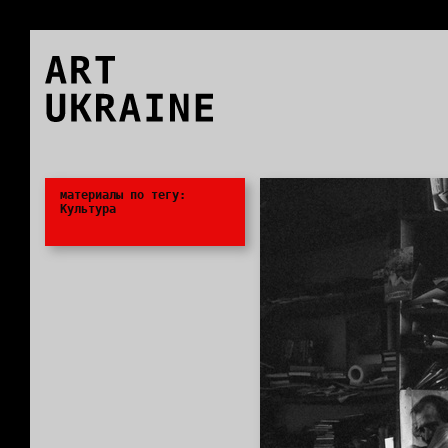
ART
UKRAINE
0
материалы по тегу:
Культура