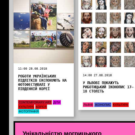
11:00 28.08.2018
14:00 27.08.2018
РОБОТИ УКРАЇНСЬКИХ
ПІДЛІТКІВ ЕКСПОНУЮТЬ НА
У ЛЬВОВІ ПОКАЖУТЬ
ФОТОФЕСТИВАЛІ У
РИБОТИЦЬКИЙ ІКОНОПИС 17–
ПІВДЕННІЙ КОРЕЇ
18 СТОЛІТЬ
CONTEMPORARY ART
ДІТИ
ЛЬВІВ
ІКОНОПИС
КУЛЬТУРА
КУЛЬТУРА
КОРЕЯ
ФОТОГРАФІЯ
Унікальністю могрицького