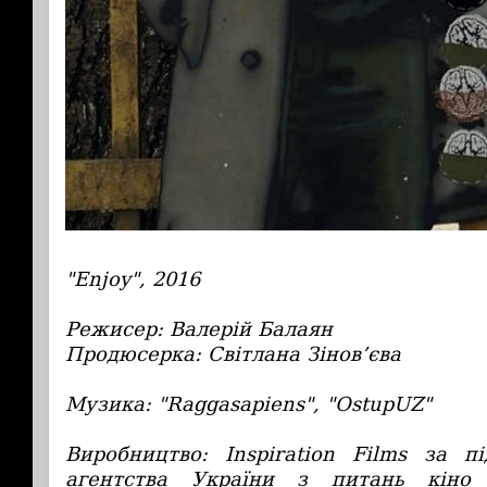
"Enjoy", 2016
Режисер: Валерій Балаян
Продюсерка: Світлана Зінов’єва
Музика: "Raggasapiens", "OstupUZ"
Виробництво: Inspiration Films за 
агентства України з питань кіно