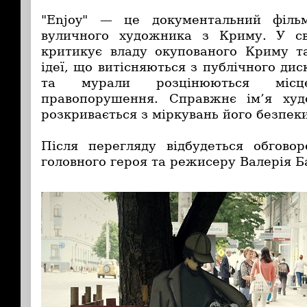
"Enjoy" — це документальний філь
вуличного художника з Криму. У с
критикує владу окупованого Криму та
ідеї, що витісняються з публічного дис
та мурали розцінюються міс
правопорушення.
Справжнє ім’я худ
розкривається з міркувань його безпек
Після перегляду відбудеться обгово
головного героя та режисеру Валерія Б