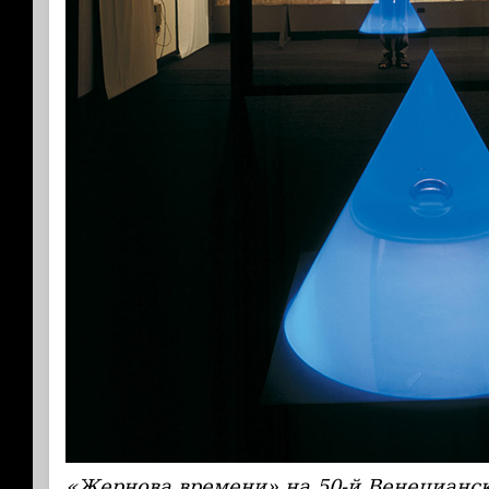
«Жернова времени» на 50-й Венецианск