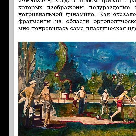
«Амнезия», когда я просматривал стр
которых изображены полураздетые 
нетривиальной динамике. Как оказало
фрагменты из области ортопедическ
мне понравилась сама пластическая ид