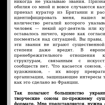
никогда не указываю звания. Призна
обилия со мной и вовсе случаются ка
приехал куратор из Британии и расс
идентифицировать меня, нашел мо
количество регалий которого указыв
человек — некий арт-деятель или ку
оставалось ничего, кроме как соглас
посмеяться над ситуацией. Вы правы,
эти звания не играют существенной
степени даже вредят. В европей
пренебрежительного отношения к
структурам, связанным с искусст
сообществ нет. Что касается союзов, 
художников, – их впору преврат
организации, защищающие интересы т
как это сделано во Франции.
Так полагают
большинство украи
творческие союзы по-прежнему сущ
формате. Мне представляется, нужна 