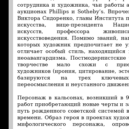
сотрудника и художника, чьи работы 
аукционах Phillips и Sotheby’s. Впроче
Виктора Сидоренко, главы Института 
искусства, вице-президента Наци
искусств, профессора живоп
искусствоведения. Помимо званий, на
которых художник предпочитает не у
отличает особый стиль, находящийся
неоавангардизма. Постмодернистские
творчестве мало схожи с прие
художников (ирония, цитирование, эст
базируются на трех ключевых
переосмысления и неустанного движен
Персонаж в кальсонах, возникший в 9
работ приобретающий новые черты и з
путь рожденного советской системой в
времени. Образ героя в проектах худо
мифологического персонажа, опров