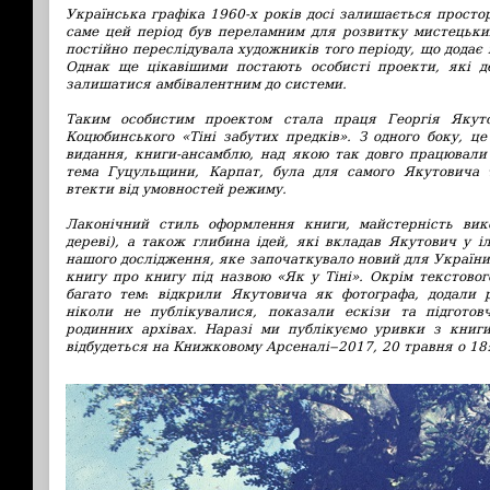
Українська графіка 1960-х років досі залишається просто
саме цей період був переламним для розвитку мистецьких
постійно переслідувала художників того періоду, що додає
Однак ще цікавішими постають особисті проекти, які 
залишатися амбівалентним до системи.
Таким особистим проектом стала праця Георгія Якут
Коцюбинського «Тіні забутих предків». З одного боку, ц
видання, книги-ансамблю, над якою так довго працювали 
тема Гуцульщини, Карпат, була для самого Якутовича 
втекти від умовностей режиму.
Лаконічний стиль оформлення книги, майстерність вик
дереві), а також глибина ідей, які вкладав Якутович у і
нашого дослідження, яке започаткувало новий для Україн
книгу про книгу під назвою «Як у Тіні». Окрім текстово
багато тем
:
відкрили Якутови
ча як фотографа, додали р
ніколи не публікувалися, показали ескізи та підготов
родинних архівах. Наразі ми публікуємо уривки з книги
відбудеться на Книжковому Арсеналі
‒
2017, 20 травня о 18