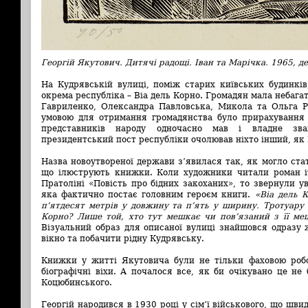
Георгій Якутович. Дитячі радощі. Іван та Марічка. 1965, д
На Кудрявській вулиці, поміж старих київських будинків
окрема республіка – Віа дель Корно. Громадян мала небага
Гавриленко, Олександра Павловська, Микола та Ольга Р
умовою для отримання громадянства було прирахування 
представників народу одночасно мав і владне зва
президентський пост республіки очолював ніхто інший, як 
Назва новоутвореної держави з’явилася так, як могло ста
що ілюструють книжки. Коли художники читали роман і
Пратоліні «Повість про бідних закоханих», то звернули у
яка фактично постає головним героєм книги.
«Віа дель 
п’ятдесят метрів у довжину та п’ять у ширину. Тротуару 
Корно? Лише той, хто тут мешкає чи пов’язаний з її м
Візуальний образ для описаної вулиці знайшовся одразу 
вікно та побачити рідну Кудрявську.
Книжки у житті Якутовича були не тільки фаховою робо
біографічні віхи. А почалося все, як би очікувано це не 
Коцюбинського.
Георгій народився в 1930 році у сім’ї військового, що шв