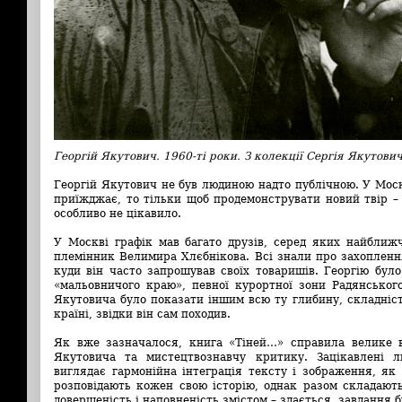
Георгій Якутович. 1960-ті роки. З колекції Сергія Якутови
Георгій Якутович не був людиною надто публічною. У Моск
приїжджає, то тільки щоб продемонструвати новий твір –
особливо не цікавило.
У Москві графік мав багато друзів, серед яких найближ
племінник Велимира Хлєбнікова. Всі знали про захоплен
куди він часто запрошував своїх товаришів. Георгію бу
«мальовничого краю», певної курортної зони Радянськог
Якутовича було показати іншим всю ту глибину, складніст
країні, звідки він сам походив.
Як вже зазначалося, книга «Тіней…» справила велике 
Якутовича та мистецтвознавчу критику. Зацікавлені 
виглядає гармонійна інтеграція тексту і зображення, як
розповідають кожен свою історію, однак разом складают
довершеність і наповненість змістом – здається, завдання 