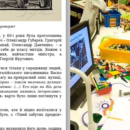
ереворит
, у 60-і роки була проголошена
то – Олександр Губарєв, Григорій
апай, Олександр Данченко, – а
себе до класу митців. Кожен з
ння, найчастіше міністра, а
Георгій Якутович.
тися тільки у середовищі людей,
талійського письменника Васко
вагу на прекрасний опис вулиці,
Корно – зовсім маленька вулиця:
немає. (…) Хто піде на Віа дель
ешканцями якимись інтересами»
.
ж: варто було лише поглянути у
тою, але й міцно впліталися у
було, з «Тіней забутих предків»
идко визначило його долю: родина