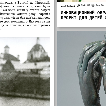
нграда, з Естонії до Фінляндії.
ДАРЬЯ ПРИДЫБАЙЛО
31.08.2012
 фронт, а мати з дітьми були
. Там вони жили у старій садибі
ИННОВАЦИОННЫЙ ОБР
бліотекою. Одного разу Георгій і
ПРОЕКТ ДЛЯ ДЕТЕЙ 
турки. «Іван був дев’ятнадцятою
але для молодшого Якутовича ця
це за повість, а Георгій отримав
.