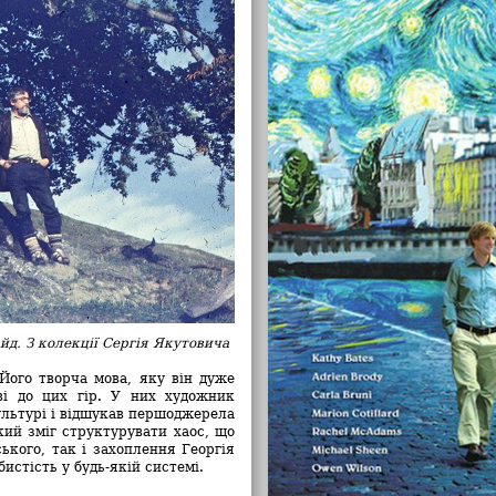
йд. З колекції Сергія Якутовича
Його творча мова, яку він дуже
ві до цих гір. У них художник
культурі і відшукав першоджерела
кий зміг структурувати хаос, що
ького, так і захоплення Георгія
истість у будь-якій системі.