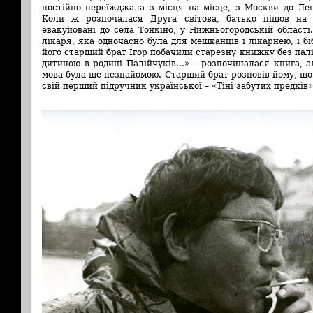
постійно переїжджала з місця на місце, з Москви до Лені
Коли ж розпочалася Друга світова, батько пішов на
евакуйовані до села Тонкіно, у Нижньогородській області
лікаря, яка одночасно була для мешканців і лікарнею, і бі
його старший брат Ігор побачили старезну книжку без палі
дитиною в родині Палійчуків…» – розпочиналася книга, 
мова була ще незнайомою. Старший брат розповів йому, що 
свій перший підручник української – «Тіні забутих предків»