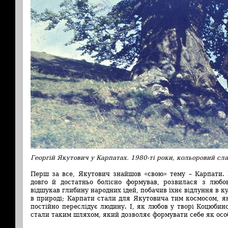
Георгій Якутович у Карпатах. 1980-ті роки, кольоровий сла
Перш за все, Якутович знайшов «свою» тему – Карпати. 
довго й достатньо болісно формував, розвилася з любо
відшукав глибину народних ідей, побачив їхнє відлуння в 
в природі; Карпати стали для Якутовича тим космосом, я
постійно переслідує людину. І, як любов у творі Коцюбинс
стали таким шляхом, який дозволяє формувати себе як особ