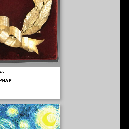
ШАЛ
РНАР