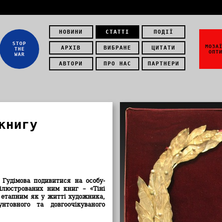
НОВИНИ
СТАТТІ
ПОДІЇ
STOP
МОЗА
АРХІВ
ВИБРАНЕ
ЦИТАТИ
THE
ОПТ
WAR
АВТОРИ
ПРО НАС
ПАРТНЕРИ
книгу
 Гудімова подивитися на особу-
ілюстрованих ним книг – «Тіні
 етапним як у житті художника,
нтовного та довгоочікуваного