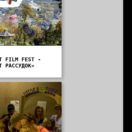
T FILM FEST -
Т РАССУДОК»