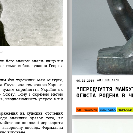
ча
ві його знайомі знали: якщо він
 світське виблискування Георгія
чим був художник Май Мітуріч,
ART UKRAINE
06.02.2019
ня Якутовича тематикою Карпат,
"ПЕРЕДЧУТТЯ МАЙБУ
ло чужим сприйняття України як
о Союзу. Тому і окремою метою
ОГЮСТА РОДЕНА В Ч
ь, неоднозначність устрою в тій
ART REGIONS
ВИСТАВКА
ЧЕРКАСИ
враження на художнє оточення
люди знайшли зразок того, як
 майстерно виконані дереворити
ь завершену оповідь. Формальна
було виконане.