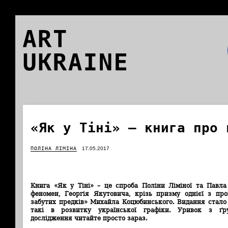
ART
UKRAINE
«Як у Тіні» – книга про 
ПОЛІНА ЛІМІНА
17.05.2017
Книга «Як у Тіні» – це спроба Поліни Ліміної та Павла
феномен, Георгія Якутовича, крізь призму однієї з про
забутих предків» Михайла Коцюбинського. Видання стало
такі в розвитку української графіки. Уривок з ґру
дослідження читайте просто зараз.