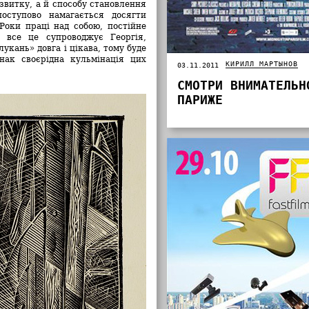
звитку, а й способу становлення
оступово намагається досягти
 Роки праці над собою, постійне
 все це супроводжує Георгія,
укань» довга і цікава, тому буде
нак своєрідна кульмінація цих
КИРИЛЛ МАРТЫНОВ
03.11.2011
СМОТРИ ВНИМАТЕЛЬН
ПАРИЖЕ