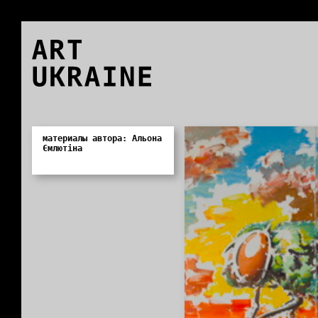
ART
UKRAINE
0
материалы автора: Альона
Ємлютіна