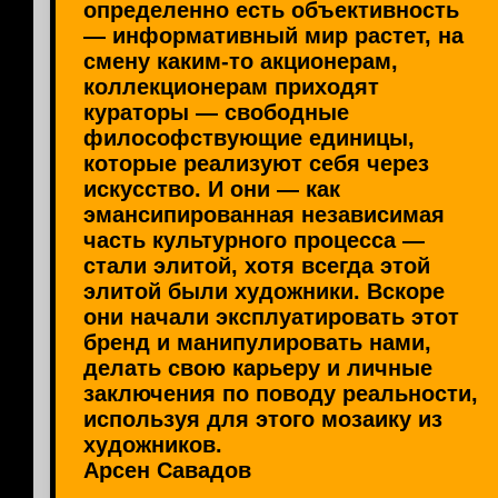
определенно есть объективность
— информативный мир растет, на
смену каким-то акционерам,
коллекционерам приходят
кураторы — свободные
философствующие единицы,
которые реализуют себя через
искусство. И они — как
эмансипированная независимая
часть культурного процесса —
стали элитой, хотя всегда этой
элитой были художники. Вскоре
они начали эксплуатировать этот
бренд и манипулировать нами,
делать свою карьеру и личные
заключения по поводу реальности,
используя для этого мозаику из
художников.
Арсен Савадов