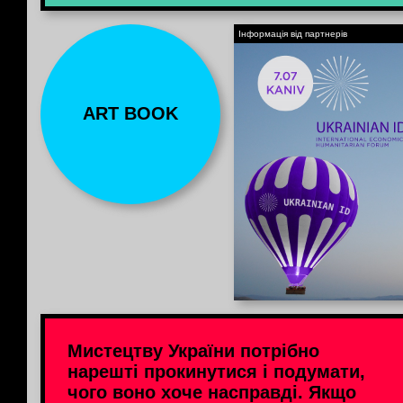
Інформація від партнерів
ART BOOK
Мистецтву України потрібно
нарешті прокинутися і подумати,
чого воно хоче насправді. Якщо