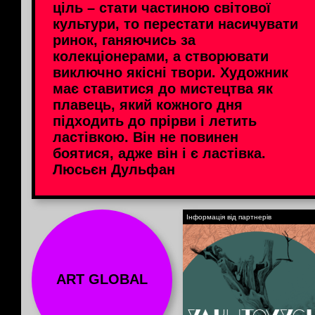
ціль – стати частиною світової
культури, то перестати насичувати
ринок, ганяючись за
колекціонерами, а створювати
виключно якісні твори. Художник
має ставитися до мистецтва як
плавець, який кожного дня
підходить до прірви і летить
ластівкою. Він не повинен
боятися, адже він і є ластівка.
Люсьєн Дульфан
Інформація від партнерів
ART GLOBAL