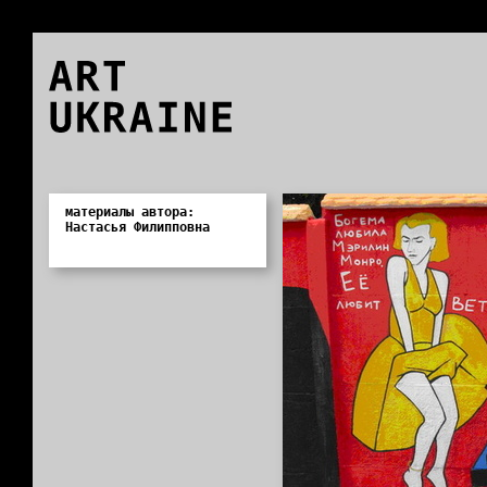
ART
UKRAINE
0
материалы автора:
Настасья Филипповна