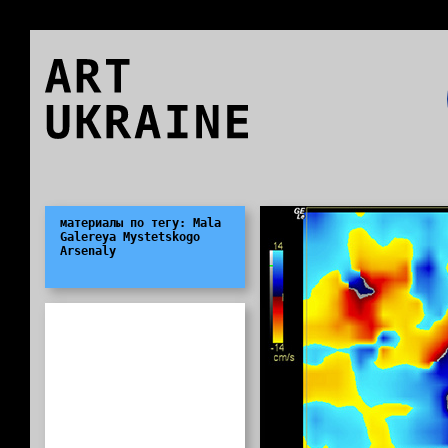
ART
UKRAINE
0
материалы по тегу: Mala
Galereya Mystetskogo
Arsenaly