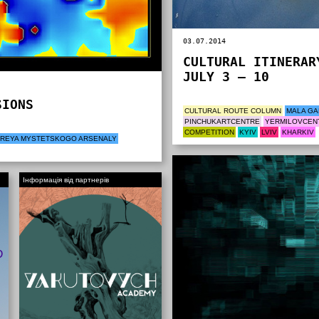
03.07.2014
CULTURAL ITINERAR
JULY 3 – 10
SIONS
CULTURAL ROUTE COLUMN
MALA GA
PINCHUKARTCENTRE
YERMILOVCEN
COMPETITION
KYIV
LVIV
KHARKIV
EREYA MYSTETSKOGO ARSENALY
Інформація від партнерів