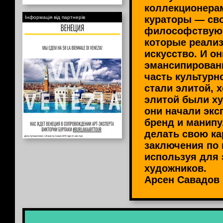
коллекционера
кураторы — св
Інформація від партнерів
философствую
которые реализ
искусство. И он
эмансипирован
часть культурн
стали элитой, х
элитой были ху
они начали экс
бренд и манипу
делать свою ка
заключения по 
используя для 
художников.
Арсен Савадов