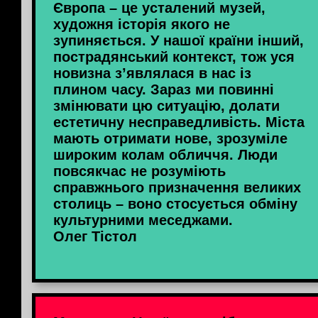
Європа – це усталений музей,
художня історія якого не
зупиняється. У нашої країни інший,
пострадянський контекст, тож уся
новизна з’являлася в нас із
плином часу. Зараз ми повинні
змінювати цю ситуацію, долати
естетичну несправедливість. Міста
мають отримати нове, зрозуміле
широким колам обличчя. Люди
повсякчас не розуміють
справжнього призначення великих
столиць – воно стосується обміну
культурними меседжами.
Олег Тістол