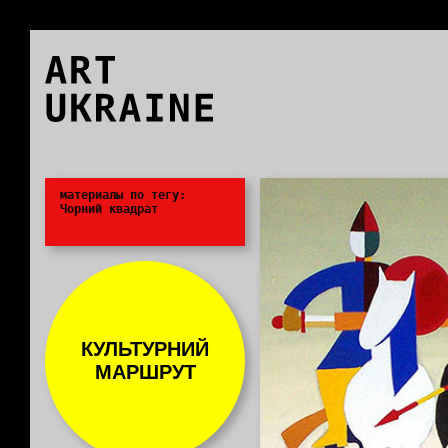
ART
UKRAINE
0
материалы по тегу:
Чорний квадрат
КУЛЬТУРНИЙ
МАРШРУТ