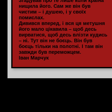
Згадував про те лише коли країна
нищила його. Сам же він був
чистим – і душею, і у своїх
помислах.
Дивився вперед, і вся ця метушня
його мало цікавила – щоб десь
вирватися, щоб десь влізти кудись
– ні. Тут він не боєць. Він був
боєць тільки на полотні. І там він
завжди був переможцем.
Іван Марчук