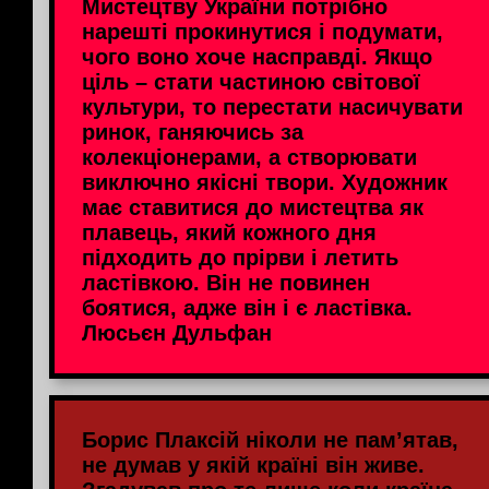
Мистецтву України потрібно
нарешті прокинутися і подумати,
чого воно хоче насправді. Якщо
ціль – стати частиною світової
культури, то перестати насичувати
ринок, ганяючись за
колекціонерами, а створювати
виключно якісні твори. Художник
має ставитися до мистецтва як
плавець, який кожного дня
підходить до прірви і летить
ластівкою. Він не повинен
боятися, адже він і є ластівка.
Люсьєн Дульфан
Борис Плаксій ніколи не пам’ятав,
не думав у якій країні він живе.