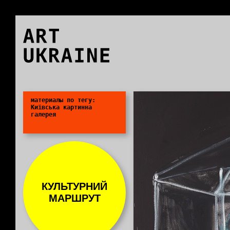
ART
UKRAINE
0
материалы по тегу:
Київська картинна
галерея
КУЛЬТУРНИЙ
МАРШРУТ