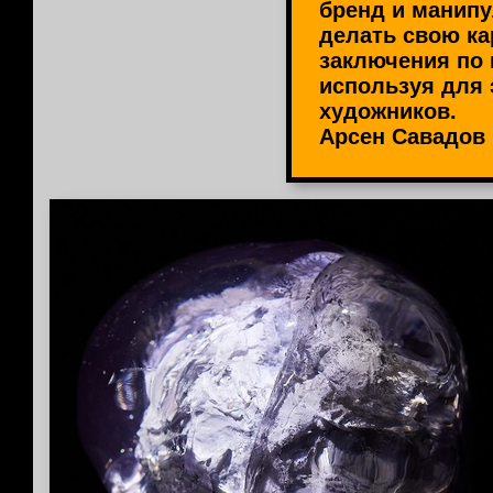
бренд и манипу
делать свою ка
заключения по 
используя для 
художников.
Арсен Савадов