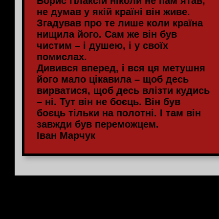
Борис Плаксій ніколи не пам’ятав,
не думав у якій країні він живе.
Згадував про те лише коли країна
нищила його. Сам же він був
чистим – і душею, і у своїх
помислах.
Дивився вперед, і вся ця метушня
його мало цікавила – щоб десь
вирватися, щоб десь влізти кудись
– ні. Тут він не боєць. Він був
боєць тільки на полотні. І там він
завжди був переможцем.
Іван Марчук