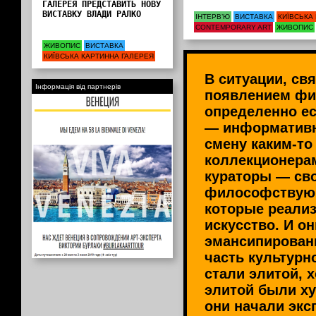
ГАЛЕРЕЯ ПРЕДСТАВИТЬ НОВУ
ВИСТАВКУ ВЛАДИ РАЛКО
ІНТЕРВ’Ю
ВИСТАВКА
КИЇВСЬКА
CONTEMPORARY ART
ЖИВОПИС
ЖИВОПИС
ВИСТАВКА
КИЇВСЬКА КАРТИННА ГАЛЕРЕЯ
В ситуации, св
Інформація від партнерів
появлением фи
определенно ес
— информативн
смену каким-то
коллекционера
кураторы — св
философствую
которые реализ
искусство. И он
эмансипирован
часть культурн
стали элитой, х
элитой были ху
они начали экс