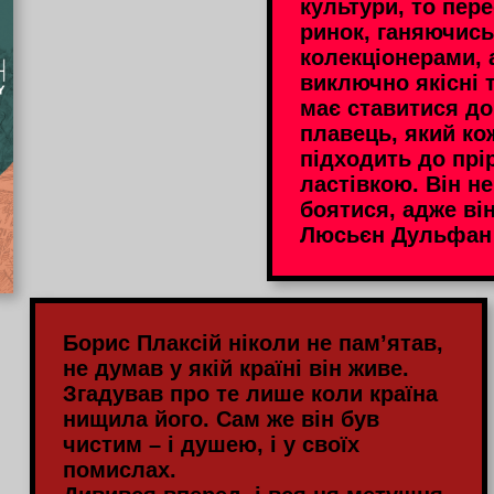
культури, то пер
ринок, ганяючись
колекціонерами, 
виключно якісні 
має ставитися до
плавець, який ко
підходить до прі
ластівкою. Він н
боятися, адже він 
Люсьєн Дульфан
Борис Плаксій ніколи не пам’ятав,
не думав у якій країні він живе.
Згадував про те лише коли країна
нищила його. Сам же він був
чистим – і душею, і у своїх
помислах.