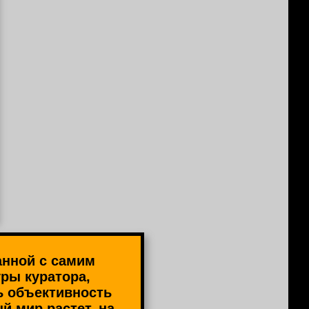
анной с самим
ры куратора,
ь объективность
 мир растет, на