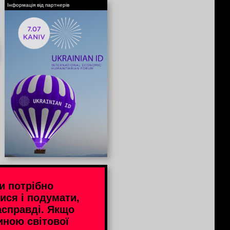
Інформація від партнерів
и потрібно
ися і подумати,
асправді. Якщо
иною світової