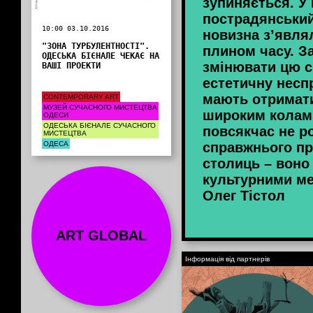
зупиняється. У 
пострадянський
10:00 03.10.2016
новизна з’являл
"ЗОНА ТУРБУЛЕНТНОСТІ".
плином часу. З
ОДЕСЬКА БІЄНАЛЕ ЧЕКАЄ НА
змінювати цю с
ВАШІ ПРОЕКТИ
естетичну несп
мають отримати
CONTEMPORARY ART
МУЗЕЙ СУЧАСНОГО МИСТЕЦТВА
широким колам
ОДЕСИ
ОДЕСЬКА БІЄНАЛЕ СУЧАСНОГО
повсякчас не р
МИСТЕЦТВА
ОДЕСА
справжнього пр
столиць – воно
культурними м
Олег Тістол
ART GLOBAL
Інформація від партнерів