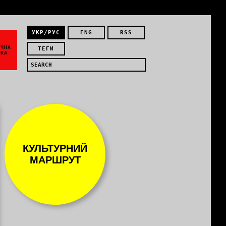
УКР/РУС
ENG
RSS
ЇЧНА
ТЕГИ
ИКА
КУЛЬТУРНИЙ
МАРШРУТ