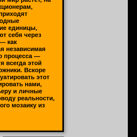
кционерам,
приходят
бодные
е единицы,
ют себя через
 — как
я независимая
о процесса —
тя всегда этой
ожники. Вскоре
уатировать этот
ировать нами,
ьеру и личные
оводу реальности,
ого мозаику из