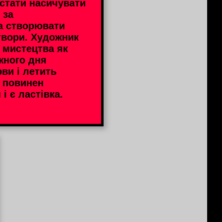
естати насичувати
 за
а створювати
твори. Художник
 мистецтва як
жного дня
рви і летить
е повинен
і є ластівка.