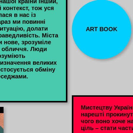
нашої країни інший,
 контекст, тож уся
ася в нас із
араз ми повинні
итуацію, долати
ART BOOK
раведливість. Міста
 нове, зрозуміле
 обличчя. Люди
озуміють
изначення великих
 стосується обміну
еседжами.
Мистецтву Україн
нарешті прокинут
чого воно хоче н
ціль – стати част