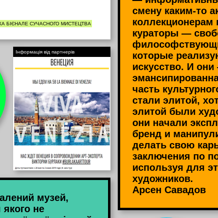
смену каким-то а
коллекционерам 
А БІЄНАЛЕ СУЧАСНОГО МИСТЕЦТВА
кураторы — сво
философствующи
Інформація від партнерів
которые реализу
искусство. И они
эмансипированна
часть культурног
стали элитой, хо
элитой были худ
они начали экспл
бренд и манипул
делать свою кар
заключения по п
используя для эт
художников.
Арсен Савадов
талений музей,
 якого не