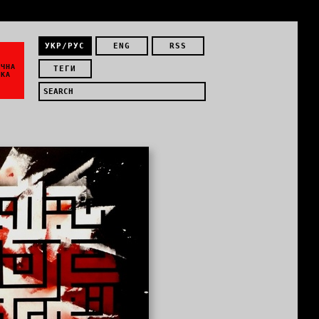
УКР/РУС
ENG
RSS
ЇЧНА
ТЕГИ
ИКА