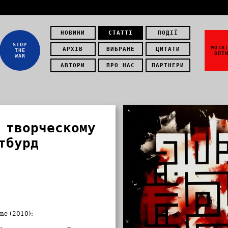
НОВИНИ
СТАТТІ
ПОДІЇ
STOP
МОЗА
АРХІВ
ВИБРАНЕ
ЦИТАТИ
THE
ОПТ
WAR
АВТОРИ
ПРО НАС
ПАРТНЕРИ
 творческому
тбурд
ne (2010):