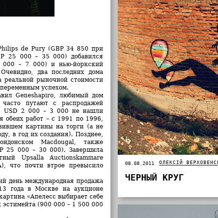
Philips de Pury (GBP 34 850 при
P 25 000 – 35 000) добавился
 000 – 7 000) и нью-йоркский
 Очевидно, два последних дома
 а реальной рыночной стоимости
 переменным успехом.
авил Geneshapiro, любимый дом
 часто путают с распродажей
: USD 2 000 – 3 000 не нашли
 обеих работ – с 1991 по 1996,
вившем картины на торги (а не
у, в год их создания). Позднее,
ндонском Macdougal, также
 25 000 – 30 000). Завершила
ый Upsalla Auctionskammare
ОЛЕКСІЙ ВЕРХОВЕНС
08.08.2011
), что почти втрое превысило
ЧЕРНЫЙ КРУГ
ний день международная продажа
13 года в Москве на аукционе
 картина «Апелесс выбирает себе
х эстимейта (900 000 – 1 500 000