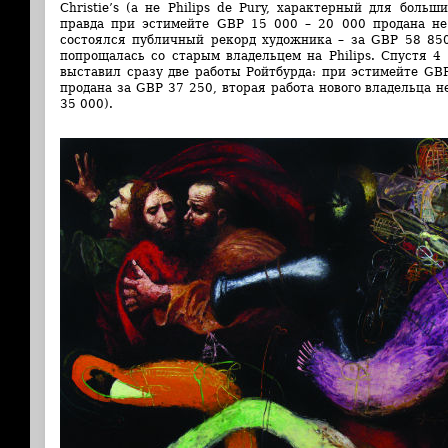
Christie’s (а не Philips de Pury, характерный для боль
правда при эстимейте GBP 15 000 – 20 000 продана не
состоялся публичный рекорд художника – за GBP 58 85
попрощалась со старым владельцем на Philips. Спустя 4
выставил сразу две работы Ройтбурда: при эстимейте GB
продана за GBP 37 250, вторая работа нового владельца 
35 000).