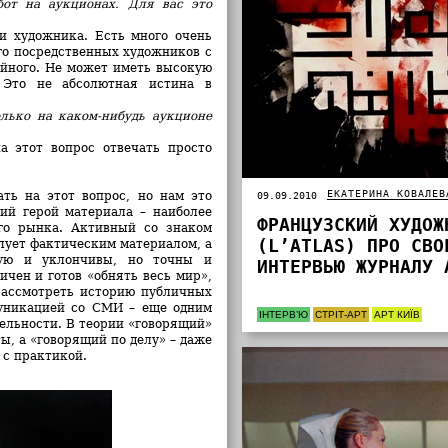
от на аукционах. Для вас это
и художника. Есть много очень
го посредственных художников с
айного. Не может иметь высокую
 Это не абсолютная истина в
олько на каком-нибудь аукционе
а этот вопрос отвечать просто
ЕКАТЕРИНА КОВАЛЕВ
ть на этот вопрос, но нам это
09.09.2010
ий герой материала – наиболее
ФРАНЦУЗСКИЙ ХУДОЖ
го рынка. Активный со знаком
(L’ATLAS) ПРО СВО
лует фактическим материалом, а
тую и уклончивы, но точны и
ИНТЕРВЬЮ ЖУРНАЛУ 
чен и готов «обнять весь мир»,
рассмотреть историю публичных
муникацией со СМИ – еще одним
ІНТЕРВ’Ю
СТРІТ-АРТ
АРТ КИЇВ
льности. В теории «говорящий»
ы, а «говорящий по делу» – даже
 с практикой.