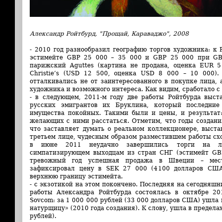
Александр Ройтбурд, "Прощай, Караваджо", 2008
- 2010 год разнообразил географию торгов художника: к 
эстимейте GBP 25 000 – 35 000 и GBP 25 000 при GB
парижский Aguttes (картина не продана, оценка EUR 5
Christie’s (USD 12 500, оценка USD 8 000 – 10 000).
отталкивались не от заинтересованного в покупке лица,
художника и возможного интереса. Как видим, сработало с
- в следующем, 2011-м году две работы Ройтбурда выст
русских эмигрантов их Бруклина, который последние
имущества покойных. Такими были и цены, и результат
желающих с ними расстаться. Отметим, что годы создания
что заставляет думать о реальном коллекционере, выста
третьем лице, чудесным образом разместившем работы сход
в июне 2011 неудачно завершились торги на ло
симпатизирующем выходцам из стран СНГ (эстимейт GBP
тревожный год успешная продажа в Швеции – местн
зафиксировал цену в SEK 27 000 (4100 долларов США
верхнюю границу эстимейта.
- с экзотикой на этом покончено. Последняя на сегодняш
работы Александра Ройтбурда состоялась в октябре 20
Sovcom: за 1 000 000 рублей (33 000 долларов США) ушла
натурщицу» (2010 года создания). К слову, ушла в предела
рублей).