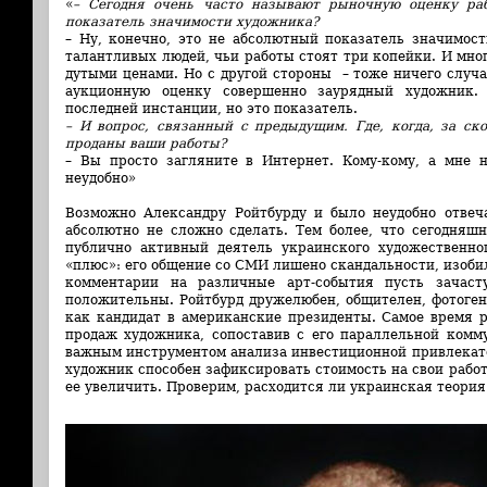
«
– Сегодня очень часто называют рыночную оценку раб
показатель значимости художника?
– Ну, конечно, это не абсолютный показатель значимост
талантливых людей, чьи работы стоят три копейки. И мно
дутыми ценами. Но с другой стороны – тоже ничего случ
аукционную оценку совершенно заурядный художник.
последней инстанции, но это показатель.
– И вопрос, связанный с предыдущим. Где, когда, за ск
проданы ваши работы?
– Вы просто загляните в Интернет. Кому-кому, а мне н
неудобно»
Возможно Александру Ройтбурду и было неудобно отвеча
абсолютно не сложно сделать. Тем более, что сегодняшн
публично активный деятель украинского художественно
«плюс»: его общение со СМИ лишено скандальности, изоби
комментарии на различные арт-события пусть зачас
положительны. Ройтбурд дружелюбен, общителен, фотогени
как кандидат в американские президенты. Самое время 
продаж художника, сопоставив с его параллельной ком
важным инструментом анализа инвестиционной привлекате
художник способен зафиксировать стоимость на свои работ
ее увеличить. Проверим, расходится ли украинская теория