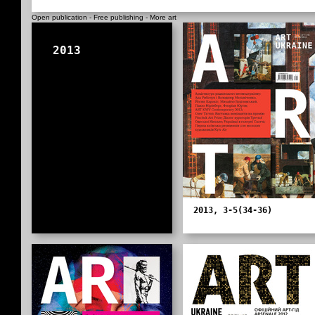
Open publication
- Free
publishing
-
More art
2013
2013, 3-5(34-36)