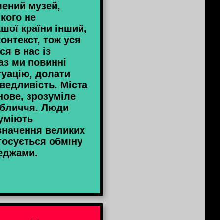
лений музей,
якого не
ашої країни інший,
онтекст, тож уся
я в нас із
аз ми повинні
уацію, долати
ведливість. Міста
ове, зрозуміле
бличчя. Люди
зуміють
значення великих
тосується обміну
еджами.