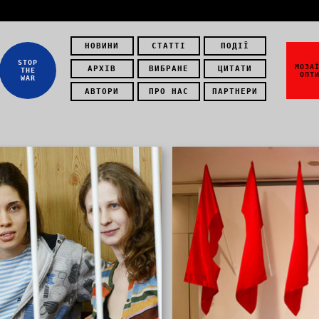
НОВИНИ
СТАТТІ
ПОДІЇ
STOP
МОЗА
АРХІВ
ВИБРАНЕ
ЦИТАТИ
THE
ОПТ
WAR
АВТОРИ
ПРО НАС
ПАРТНЕРИ