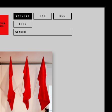
УКР/РУС
ENG
RSS
ЇЧНА
ТЕГИ
ИКА