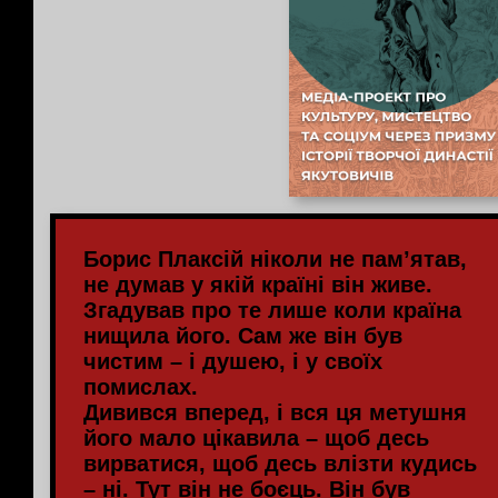
Борис Плаксій ніколи не пам’ятав,
не думав у якій країні він живе.
Згадував про те лише коли країна
нищила його. Сам же він був
чистим – і душею, і у своїх
помислах.
Дивився вперед, і вся ця метушня
його мало цікавила – щоб десь
вирватися, щоб десь влізти кудись
– ні. Тут він не боєць. Він був