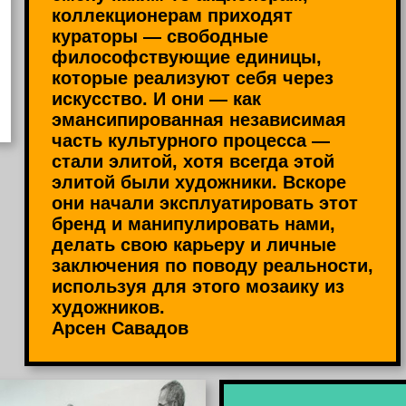
коллекционерам приходят
кураторы — свободные
философствующие единицы,
которые реализуют себя через
искусство. И они — как
эмансипированная независимая
часть культурного процесса —
стали элитой, хотя всегда этой
элитой были художники. Вскоре
они начали эксплуатировать этот
бренд и манипулировать нами,
делать свою карьеру и личные
заключения по поводу реальности,
используя для этого мозаику из
художников.
Арсен Савадов