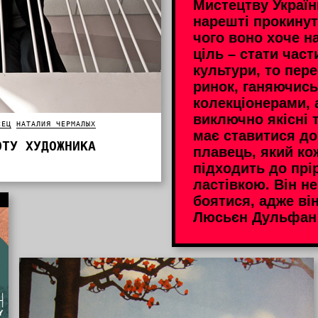
Мистецтву Україн
нарешті прокинут
чого воно хоче н
ціль – стати част
культури, то пер
ринок, ганяючись
колекціонерами, 
виключно якісні 
СЕЦ
НАТАЛИЯ ЧЕРМАЛЫХ
має ставитися до
ОТУ ХУДОЖНИКА
плавець, який ко
підходить до прі
ластівкою. Він н
боятися, адже він 
Люсьєн Дульфан