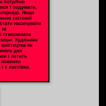
и потрібно
ися і подумати,
асправді. Якщо
иною світової
естати насичувати
 за
а створювати
твори. Художник
 мистецтва як
жного дня
рви і летить
е повинен
і є ластівка.