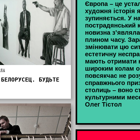
Європа – це уста
художня історія 
зупиняється. У н
пострадянський к
новизна з’являлас
плином часу. Зар
змінювати цю сит
естетичну неспра
мають отримати н
широким колам о
СЕЦ
повсякчас не ро
 БЕЛОРУСЕЦ. БУДЬТЕ
справжнього при
столиць – воно с
культурними мес
Олег Тістол