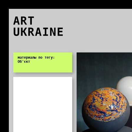
ART
UKRAINE
0
материалы по тегу:
Об'єкт