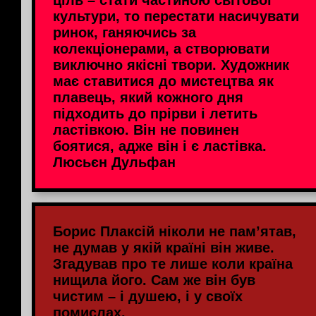
ціль – стати частиною світової
культури, то перестати насичувати
ринок, ганяючись за
колекціонерами, а створювати
виключно якісні твори. Художник
має ставитися до мистецтва як
плавець, який кожного дня
підходить до прірви і летить
ластівкою. Він не повинен
боятися, адже він і є ластівка.
Люсьєн Дульфан
Борис Плаксій ніколи не пам’ятав,
не думав у якій країні він живе.
Згадував про те лише коли країна
нищила його. Сам же він був
чистим – і душею, і у своїх
помислах.