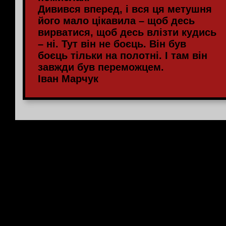
Дивився вперед, і вся ця метушня
його мало цікавила – щоб десь
вирватися, щоб десь влізти кудись
– ні. Тут він не боєць. Він був
боєць тільки на полотні. І там він
завжди був переможцем.
Іван Марчук