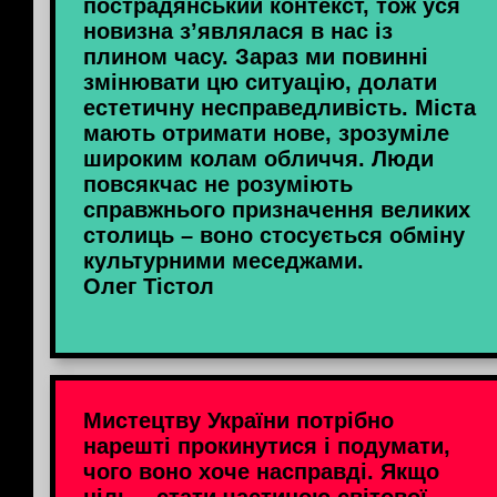
пострадянський контекст, тож уся
новизна з’являлася в нас із
плином часу. Зараз ми повинні
змінювати цю ситуацію, долати
естетичну несправедливість. Міста
мають отримати нове, зрозуміле
широким колам обличчя. Люди
повсякчас не розуміють
справжнього призначення великих
столиць – воно стосується обміну
культурними меседжами.
Олег Тістол
Мистецтву України потрібно
нарешті прокинутися і подумати,
чого воно хоче насправді. Якщо