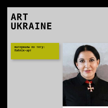
ART
UKRAINE
0
материалы по тегу:
Паблік-арт