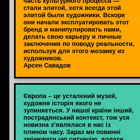
часть культурного процесса —
стали элитой, хотя всегда этой
элитой были художники. Вскоре
они начали эксплуатировать этот
бренд и манипулировать нами,
делать свою карьеру и личные
заключения по поводу реальности,
используя для этого мозаику из
художников.
Арсен Савадов
Європа – це усталений музей,
художня історія якого не
зупиняється. У нашої країни інший,
пострадянський контекст, тож уся
новизна з’являлася в нас із
плином часу. Зараз ми повинні
змінювати цю ситуацію, долати