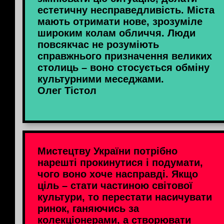
естетичну несправедливість. Міста
мають отримати нове, зрозуміле
широким колам обличчя. Люди
повсякчас не розуміють
справжнього призначення великих
столиць – воно стосується обміну
культурними меседжами.
Олег Тістол
Мистецтву України потрібно
нарешті прокинутися і подумати,
чого воно хоче насправді. Якщо
ціль – стати частиною світової
культури, то перестати насичувати
ринок, ганяючись за
колекціонерами, а створювати