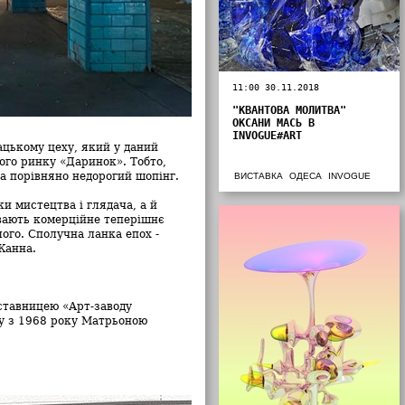
11:00 30.11.2018
"КВАНТОВА МОЛИТВА"
ОКСАНИ МАСЬ В
INVOGUE#ART
цькому цеху, який у даний
ого ринку «Даринок». Тобто,
а порівняно недорогий шопінг.
ВИСТАВКА
ОДЕСА
INVOGUE
и мистецтва і глядача, а й
ивають комерційне теперішнє
лого. Сполучна ланка епох -
Жанна.
ставницею «Арт-заводу
у з 1968 року Матрьоною