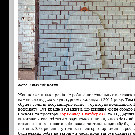
Фото: Олексій Котик
Жанна вже кілька років не робила персональних виставок в
важливою подією у культурному календарі 2015 року. Тим 
обрала вельми неординарне місце - територію колишнього
комбінату. Тут краще зауважити, що швидше місце обрало ї
Соснова та простору
«Арт-завод Платформа»
та ТЦ Даринка
виготовити свої об'єкти з радянської плитки, якою були об
кожного з них – проста впізнавана частина гардеробу будь-
людини. Забарвлення у точності повторює орнамент, зроб
будівельних робіт на заводі – в часи, коли він був одним із