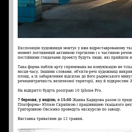
Експозицію художниця монтує у вже відреставрованому тка
момент поглинений активною торгівлею і є частиною речов
постійними глядачами проекту будуть люди, які прийшли н
Така форма паблік-арту спрямована на комунікацію не тільк
місця-часу. Іншими словами, об'єкти-речі художниці викр
площі, а їх забарвлення відсилає до його радянського мину
речецентричність величезної території, яку й підкреслює 
На відкритті будуть розіграні 10 Iphone Pro.
7 березня, у неділю, о 15:00
Жанна Кадирова разом із пред
Платформа» Юлією Скрипкою і працівницею ткацького цех
Григорівною Овсієнко проведуть екскурсію по заводу.
Виставка триватиме до 12 травня.