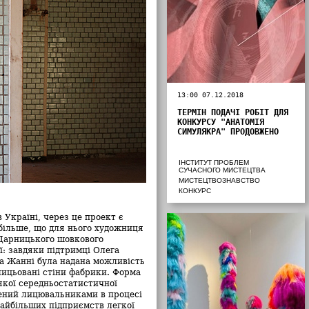
13:00 07.12.2018
ТЕРМІН ПОДАЧІ РОБІТ ДЛЯ
КОНКУРСУ "АНАТОМІЯ
СИМУЛЯКРА" ПРОДОВЖЕНО
ІНСТИТУТ ПРОБЛЕМ
СУЧАСНОГО МИСТЕЦТВА
МИСТЕЦТВОЗНАВСТВО
КОНКУРС
 Україні, через це проект є
більше, що для нього художниця
 Дарницького шовкового
ї: завдяки підтримці Олега
 Жанні була надана можливість
лицьовані стіни фабрики. Форма
якої середньостатистичної
лений лицювальниками в процесі
 найбільших підприємств легкої