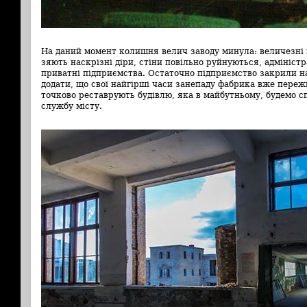
На даний момент колишня велич заводу минула: величезні 
зяють наскрізні діри, стіни повільно руйнуються, адмініст
приватні підприємства. Остаточно підприємство закрили на
додати, що свої найгірші часи занепаду фабрика вже переж
точково реставрують будівлю, яка в майбутньому, будемо с
службу місту.