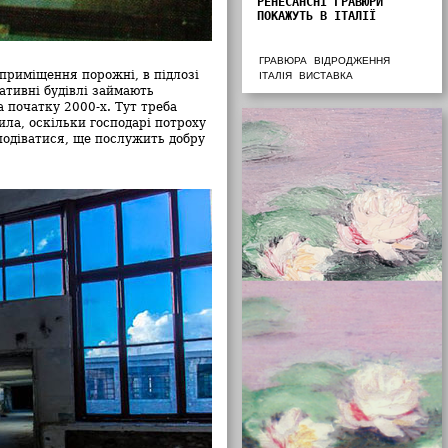
РЕНЕСАНСНІ ГРАВЮРИ
ПОКАЖУТЬ В ІТАЛІЇ
ГРАВЮРА
ВІДРОДЖЕННЯ
приміщення порожні, в підлозі
ІТАЛІЯ
ВИСТАВКА
ративні будівлі займають
 початку 2000-х. Тут треба
ила, оскільки господарі потроху
подіватися, ще послужить добру