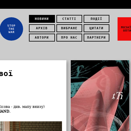
НОВИНИ
СТАТТІ
ПОДІЇ
STOP
МОЗА
АРХІВ
ВИБРАНЕ
ЦИТАТИ
THE
ОПТ
WAR
АВТОРИ
ПРО НАС
ПАРТНЕРИ
вої
сова - див. мапу внизу)
HAND
.