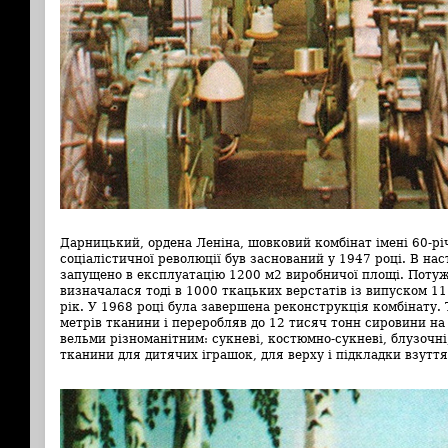
Дарницький, ордена Леніна, шовковий комбінат імені 60-р
соціалістичної революції був заснований у 1947 році. В нас
запущено в експлуатацію 1200 м2 виробничої площі. Потуж
визначалася тоді в 1000 ткацьких верстатів із випуском 11
рік. У 1968 році була завершена реконструкція комбінату. 
метрів тканини і переробляв до 12 тисяч тонн сировини на
вельми різноманітним: сукневі, костюмно-сукневі, блузочні,
тканини для дитячих іграшок, для верху і підкладки взуття,