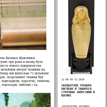
іччя Великої Жовтневої
тупні три роки в ньому було
ність нового підприємства
 мільйонів метрів тканини на
Тепер він випускав 72 мільйони
 рік. Асортимент тканин був
11:00 05.12.2018
 підкладкові, корсетні, технічні,
 портьєрні, меблеві і тд.
СКУЛЬПТУРИ ТРЕВОРА
ПАГЛЕНА Й ТАВАРЕСА
СТРАЧАНА ЗАПУСТИЛИ В
КОСМОС
СКУЛЬПТУРА
КОСМОС