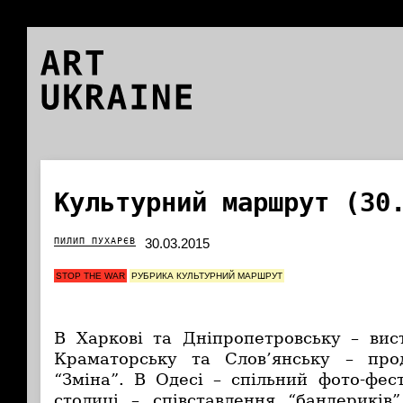
ART
UKRAINE
Культурний маршрут (30
ПИЛИП ПУХАРЄВ
30.03.2015
STOP THE WAR
РУБРИКА КУЛЬТУРНИЙ МАРШРУТ
В Харкові та Дніпропетровську – ви
Краматорську та Слов’янську – пр
“Зміна”. В Одесі – спільний фото-фес
столиці – співставлення “бандериків”