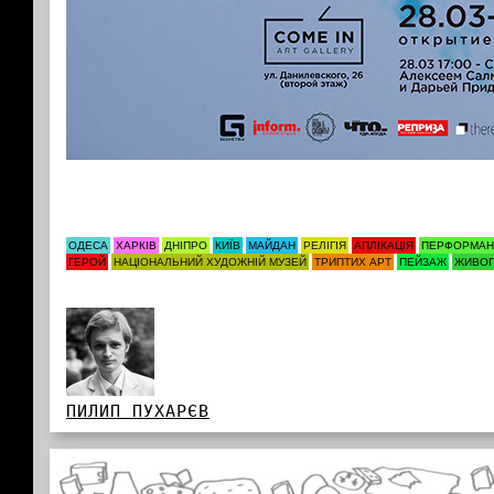
ОДЕСА
ХАРКІВ
ДНІПРО
КИЇВ
МАЙДАН
РЕЛІГІЯ
АПЛІКАЦІЯ
ПЕРФОРМАН
ГЕРОЙ
НАЦІОНАЛЬНИЙ ХУДОЖНІЙ МУЗЕЙ
ТРИПТИХ АРТ
ПЕЙЗАЖ
ЖИВО
ПИЛИП ПУХАРЄВ