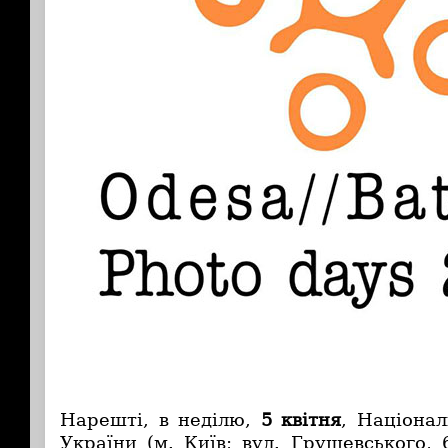
Нарешті, в неділю,
5 квітня
, Націона
України (м. Київ; вул. Грушевського,