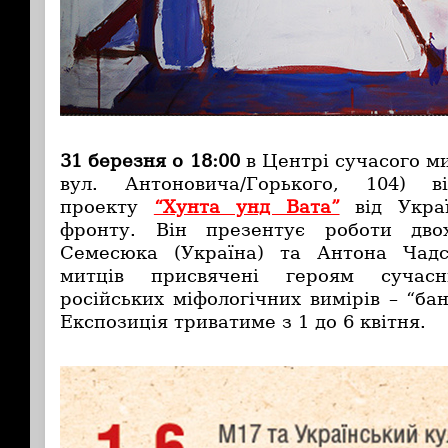
31 березня о 18:00
в Центрі сучасого ми
вул. Антоновича/Горького, 104
) ві
проекту
“Хунта унд Вата”
від Украї
фронту. Він презентує роботи дво
Семесюка (Україна) та Антона Чадсь
митців присвячені героям сучасн
російських міфологічних вимірів – “бан
Експозиція триватиме з 1 до 6 квітня.