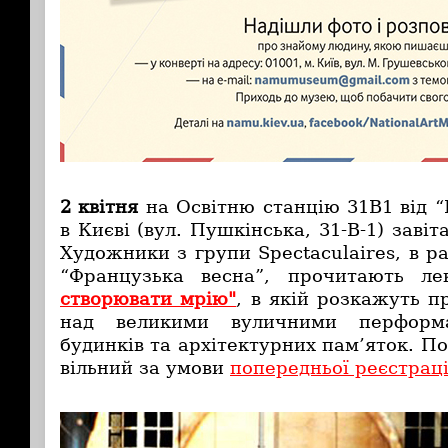
2 квітня
на Освітню станцію 31В1 від “
в Києві (вул. Пушкінська, 31-В-1) завіт
Художники з групи Spectaculaires, в ра
“Французька весна”, прочитають л
створювати мрію"
, в якій розкажуть п
над великими вуличними перформ
будинків та архітектурних пам’яток. П
вільний за умови
попередньої реєстраці