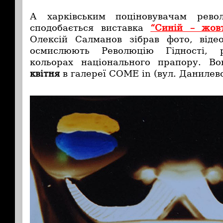
А харківським поціновувачам рево
сподобається виставка
“Синій – жов
Олексій Салманов зібрав фото, віде
осмислюють Революцію Гідності, 
кольорах національного прапору. В
квітня
в галереї COME in (вул. Данилевс