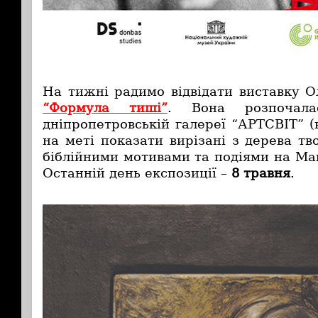
На тижні радимо відвідати виставку 
“Формула тиші”
. Вона розпочал
дніпропетровській галереї “АРТСВІТ” (в
на меті показати вирізані з дерева тв
біблійними мотивами та подіями на Май
Останній день експозиції –
8 травня
.