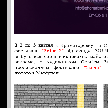
З 2 до 5 квітня
в Краматорську та Сл
фестиваль
“Зміна–2”
від фонду ІЗОЛЯ
відбудеться серія кінопоказів, майстер
зокрема, з художником Сергієм З
продовженням фестивалю
“Зміна”
, 
лютого в Маріуполі.