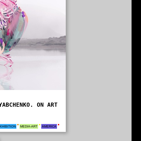
YABCHENKO. ON ART
XHIBITION
MEDIA-ART
AMERICA