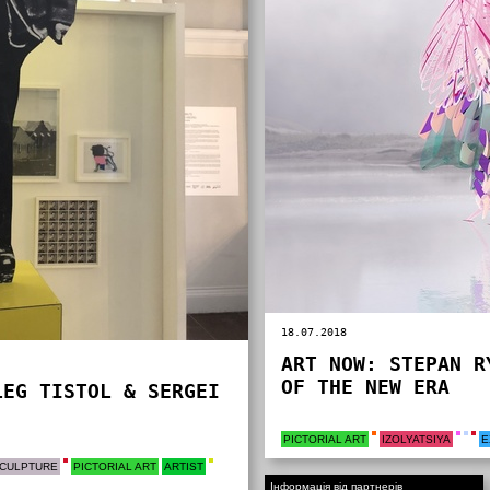
18.07.2018
ART NOW: STEPAN R
OF THE NEW ERA
LEG TISTOL & SERGEI
PICTORIAL ART
IZOLYATSIYA
E
CULPTURE
PICTORIAL ART
ARTIST
Інформація від партнерів