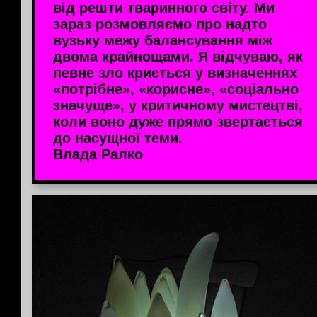
від решти тваринного світу. Ми
зараз розмовляємо про надто
вузьку межу балансування між
двома крайнощами. Я відчуваю, як
певне зло криється у визначеннях
«потрібне», «корисне», «соціально
значуще», у критичному мистецтві,
коли воно дуже прямо звертається
до насущної теми.
Влада Ралко