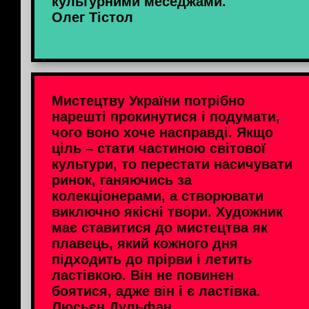
культурними меседжами.
Олег Тістол
Мистецтву України потрібно
нарешті прокинутися і подумати,
чого воно хоче насправді. Якщо
ціль – стати частиною світової
культури, то перестати насичувати
ринок, ганяючись за
колекціонерами, а створювати
виключно якісні твори. Художник
має ставитися до мистецтва як
плавець, який кожного дня
підходить до прірви і летить
ластівкою. Він не повинен
боятися, адже він і є ластівка.
Люсьєн Дульфан