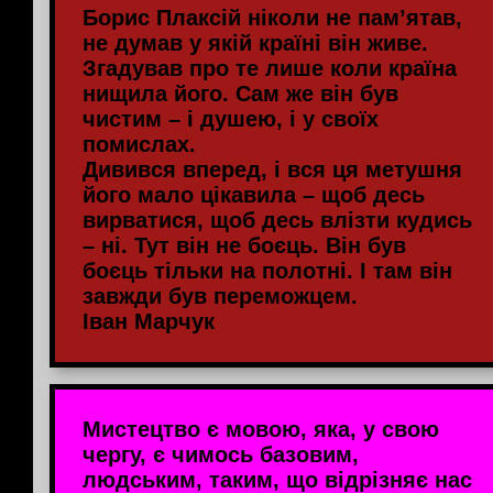
Борис Плаксій ніколи не пам’ятав,
не думав у якій країні він живе.
Згадував про те лише коли країна
нищила його. Сам же він був
чистим – і душею, і у своїх
помислах.
Дивився вперед, і вся ця метушня
його мало цікавила – щоб десь
вирватися, щоб десь влізти кудись
– ні. Тут він не боєць. Він був
боєць тільки на полотні. І там він
завжди був переможцем.
Іван Марчук
Мистецтво є мовою, яка, у свою
чергу, є чимось базовим,
людським, таким, що відрізняє нас