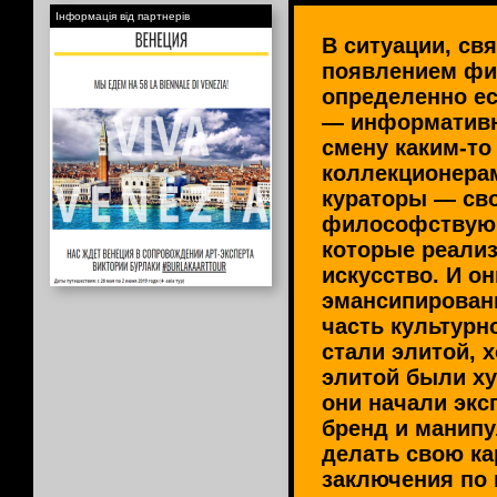
Інформація від партнерів
В ситуации, св
появлением фи
определенно ес
— информативн
смену каким-то
коллекционера
кураторы — св
философствую
которые реализ
искусство. И он
эмансипирован
часть культурн
стали элитой, х
элитой были ху
они начали экс
бренд и манипу
делать свою ка
заключения по 