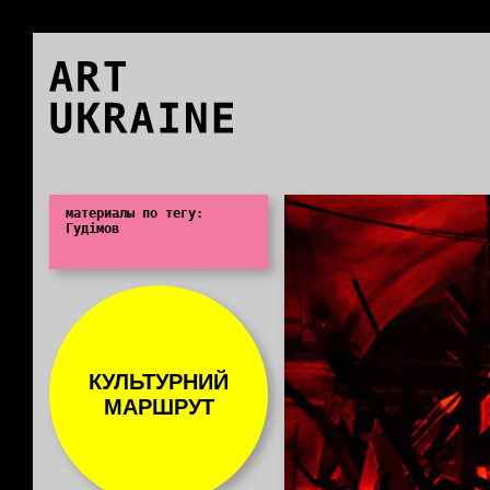
ART
UKRAINE
0
материалы по тегу:
Гудімов
КУЛЬТУРНИЙ
МАРШРУТ