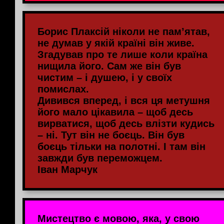
Борис Плаксій ніколи не пам’ятав,
не думав у якій країні він живе.
Згадував про те лише коли країна
нищила його. Сам же він був
чистим – і душею, і у своїх
помислах.
Дивився вперед, і вся ця метушня
його мало цікавила – щоб десь
вирватися, щоб десь влізти кудись
– ні. Тут він не боєць. Він був
боєць тільки на полотні. І там він
завжди був переможцем.
Іван Марчук
Мистецтво є мовою, яка, у свою