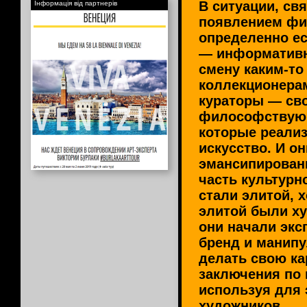
В ситуации, св
Інформація від партнерів
появлением фи
определенно ес
— информативн
смену каким-то
коллекционера
кураторы — св
философствую
которые реализ
искусство. И он
эмансипирован
часть культурн
стали элитой, х
элитой были ху
они начали экс
бренд и манипу
делать свою ка
заключения по 
используя для 
художников.