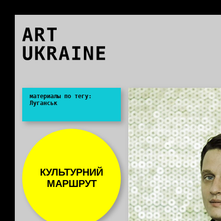
ART
UKRAINE
0
материалы по тегу:
Луганськ
КУЛЬТУРНИЙ
МАРШРУТ