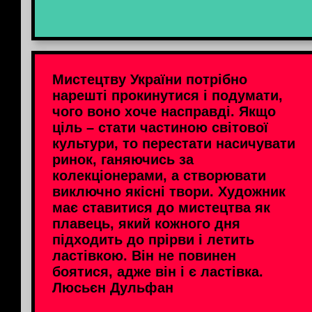
Мистецтву України потрібно
нарешті прокинутися і подумати,
чого воно хоче насправді. Якщо
ціль – стати частиною світової
культури, то перестати насичувати
ринок, ганяючись за
колекціонерами, а створювати
виключно якісні твори. Художник
має ставитися до мистецтва як
плавець, який кожного дня
підходить до прірви і летить
ластівкою. Він не повинен
боятися, адже він і є ластівка.
Люсьєн Дульфан