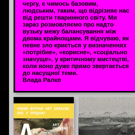
чергу, є чимось базовим,
людським, таким, що відрізняє нас
від решти тваринного світу. Ми
зараз розмовляємо про надто
вузьку межу балансування між
двома крайнощами. Я відчуваю, як
певне зло криється у визначеннях
«потрібне», «корисне», «соціально
значуще», у критичному мистецтві,
коли воно дуже прямо звертається
до насущної теми.
Влада Ралко
Інформація від партнерів