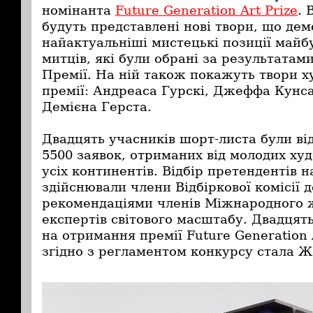
номінанта
Future Generation Art Prize
. 
будуть представлені нові твори, що де
найактуальніші мистецькі позиції майб
митців, які були обрані за результатам
Премії. На ній також покажуть твори х
премії: Андреаса Гурскі, Джеффа Кунс
Демієна Герста.
Двадцять учасників шорт-листа були від
5500 заявок, отриманих від молодих худ
усіх континентів. Відбір претендентів 
здійснювали члени Відбіркової комісії д
рекомендаціями членів Міжнародного ж
експертів світового масштабу.
Двадцят
на отримання премії Future Generation A
згідно з регламентом конкурсу стала 