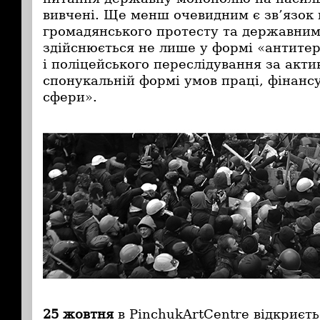
вивчені. Ще менш очевидним є зв’язок
громадянського протесту та державним
здійснюється не лише у формі «антите
і поліцейського переслідування за актив
спонукальній формі умов праці, фінанс
сфери».
25 жовтня
в PinchukArtCentre відкриєть