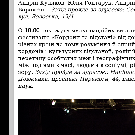
Андрій Куликов, Юлія Гонтарук, Андрі
Ворожбит.
Захід пройде за адресою: Goet
вул. Волоська, 12/4.
О
18:00
покажуть мультимедійну вистав
фестивалю «Кордони та відстані» від до
різних країн на тему розуміння й спри
кордонів і культурних відстаней, релігій
перетину особистих меж і географічних
між подіями в часі, людьми в соціумі, 
зору.
Захід пройде за адресою:
Націонал
Довженка, проспект Перемоги, 44, паві
наук.