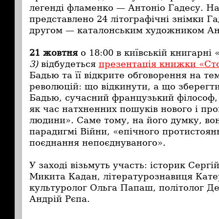
легенді фламенко — Антоніо Гадесу. На
представлено 24 літографічні знімки Га
другом — каталонським художником Ан
21 жовтня
о 18:00 в київській книгарні
3)
відбудеться
презентація книжки «Сто
Бадью та її відкрите обговорення на тем
революцій: що відкинути, а що зберегт
Бадью, сучасний французький філософ, 
як час натхненних пошуків нового і про
людини». Саме тому, на його думку, вон
парадигмі Війни, «епічного протистоянн
поєднання непоєднуваного».
У заході візьмуть участь: історик Сергі
Микита Кадан, літературознавиця Кат
культуролог Ольга Папаш, політолог Д
Андрій Рєпа.