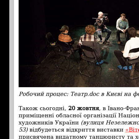
Робочий процес: Театр.doc в Києві на 
Також сьогодні,
20 жовтня
, в Івано-Фра
приміщенні обласної організації Націон
художників України
(вулиця Незележно
53)
відбудеться
відкриття виставки
«Віт
присвячена видатному танцюристу та хо