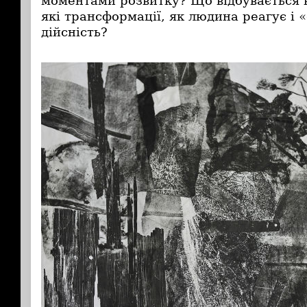
моментами розвитку? Що відбувається 
які трансформації, як людина реагує і 
дійсність?