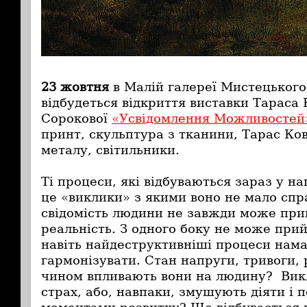
23 жовтня
в Малій галереї Мистецьког
відбудеться відкриття виставки Тараса
Сорокової
«Усвідомлення Можливостей
принт, скульптура з тканини, Тарас Ков
металу, світильники.
Ті процеси, які відбуваються зараз у н
це «виклики» з якими воно не мало спр
свідомість людини не завжди може при
реальність. З одного боку не може при
навіть найдеструктивніші процеси нама
гармонізувати. Стан напруги, тривоги,
чином впливають вони на людину? Вик
страх, або, навпаки, змушують діяти і 