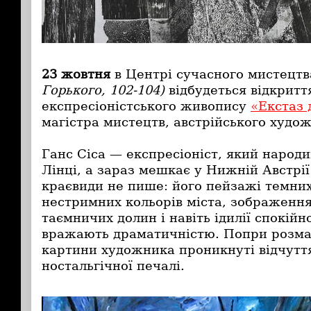
23 жовтня
в Центрі сучасного мистецт
Горького, 102-104)
відбудеться відкритт
експресіоністського живопису
«Екстаз 
магістра мистецтв, австрійського худож
Ганс Сіса
—
експресіоніст, який народив
Лінці, а зараз мешкає у Нижній Австрі
краєвиди не пише: його пейзажі темних
нестримних кольорів міста, зображення
таємничих долин і навіть ідилії спокій
вражають драматичністю. Попри розмаї
картини художника проникнуті відчуття
ностальгічної печалі.