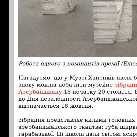
Робота одного з номінантів премії (Еліс
Нагадуємо, що у Музеї Ханенків після 
знову можна побачити музейне
зібран
Азербайджану
18-початку 20 століття.
до Дня незалежності Азербайджанської
відзначається 18 жовтня.
Зібрання представляє килими головних 
азербайджанського ткацтва: губа-ширван
гарабазької. Ці школи дали світові яскр