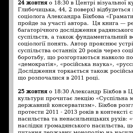
24 жовтня
о 18:30 в Центрі візуальної к
Глибочицька, 44, 2 поверх) відбудеться
соціолога Александра Бікбова «Грамати
пройде за участі автора. Ця книга
—
ре
багаторічного дослідження радянського
суспільств, а також фундаментальний в
соціології понять. Автор прояснює устр
суспільства останніх 20 років через соці
боротьбу, що розгортаються навколо по
«демократія», «російська наука», «рус
Дослідження торкається також російськ
що розпочалися в 2011 році.
25 жовтня
о 18:30 Александр Бікбов
в Ц
культури
прочитає лекцію «Суспільна м
державний консерватизм». Бікбов розг
протести 2011 - 2013 років в контексті 
насильства та ненасильницьких рухів: «
наслідки громадянського насильства, щ
питання державну монополію на насильс