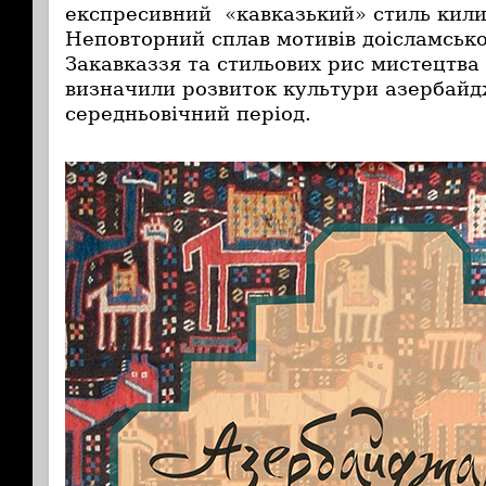
експресивний «кавказький» стиль кил
Неповторний сплав мотивів доісламської
Закавказзя та стильових рис мистецтва 
визначили розвиток культури азербайд
середньовічний період.