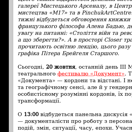
галереї Мистецького Арсеналу, в Центр
мистецтва «М17» та в PinchukArtCentre
тижні відбудеться обговорення книжки
французького філософа Алена Бадью, д
увагу на питанні: «Століття війн та рев
а що зберегти?». А в просторі
Closer т
р
прочитають освітню лекцію, цього разу
графіка Пітера Брейгеля Старшого.
Сьогодні,
20 жовтня
, останній день ІІІ
театрального
фестивалю «Документ»
. 
«Документа» — кордони та відстані. І 
та географічному сенсі, але й у гендер
особистісному розумінні кордонів, їх п
трансформації.
О
13:00
відбудеться панельна дискусія
— документалісти про роботу з персон
подій, змін, ситуації, часу, епохи. Уча