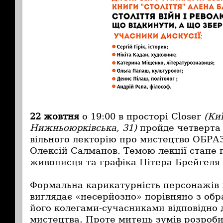
22 жовтня
о 19:00 в просторі Closer
(Киї
Нижньоюрківська, 31)
пройде четверта 
вільного лекторію про мистецтво ОБРАЗ
Олексій Салманов. Темою лекції стане 
живописця та графіка Пітера Брейгеля
Формальна карикатурність персонажів
виглядає «несерйозно» порівняно з об
його колегами-сучасниками відповідно 
мистецтва. Проте митець зумів розроб