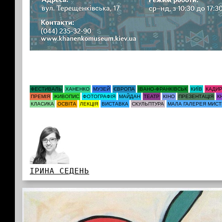
ФЕСТИВАЛЬ
ХАНЕНКО
МУЗЕЙ
ЄВРОПА
ІВАНО-ФРАНКІВСЬК
КИЇВ
КАДИ
ПРЕМІЯ
ЖИВОПИС
ФОТОГРАФІЯ
МАЙДАН
ТЕАТР
КІНО
ПРЕЗЕНТАЦІЯ
К
КЛАСИКА
ОСВІТА
ЛЕКЦІЯ
ВИСТАВКА
СКУЛЬПТУРА
МАЛА ГАЛЕРЕЯ МИС
ІРИНА СЕДЕНЬ