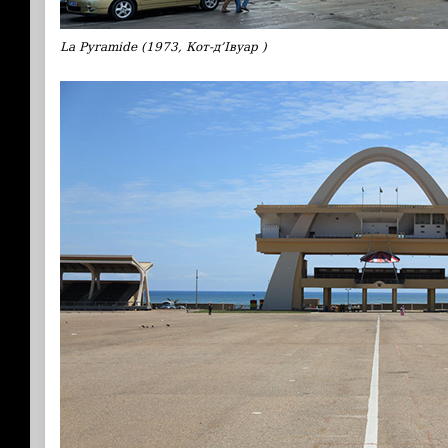
La Pyramide (1973, Кот-д’Івуар )