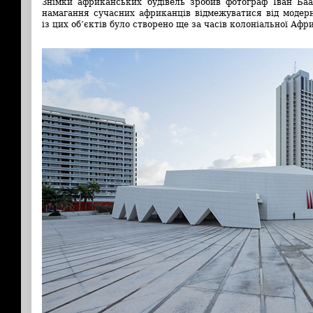
Знімки африканських будівель зробив фотограф Іван Баа
намагання сучасних африканців відмежуватися від модерн
із цих об’єктів було створено ще за часів колоніальної Афр