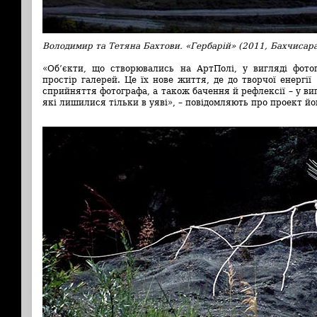
Володимир та Тетяна Бахтови. «Гербарій» (2011, Бахчисар
«Об’єкти, що створювались на АртПолі, у вигляді фото
простір галерей. Це їх нове життя, де до творчої енергі
сприйняття фотографа, а також бачення й рефлексії – у вигл
які лишилися тільки в уяві», – повідомляють про проект йо