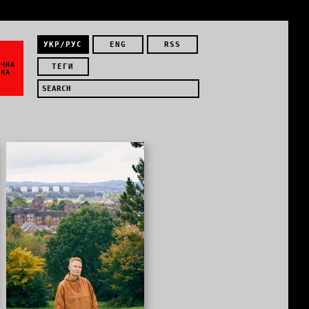
УКР/РУС
ENG
RSS
ЇЧНА
ТЕГИ
ИКА