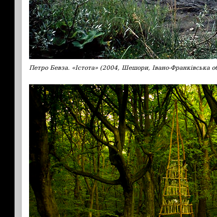
Петро Бевза. «Істота» (2004, Шешори, Івано-Франківська об