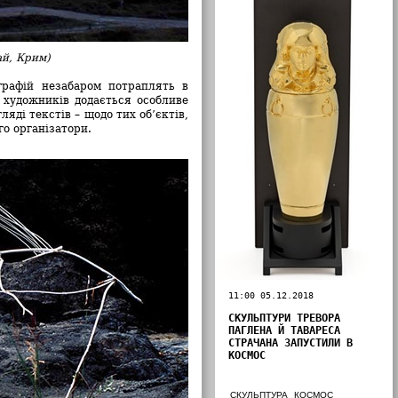
ай, Крим)
графій незабаром потраплять в
ї художників додається особливе
яді текстів – щодо тих об’єктів,
го організатори.
11:00 05.12.2018
СКУЛЬПТУРИ ТРЕВОРА
ПАГЛЕНА Й ТАВАРЕСА
СТРАЧАНА ЗАПУСТИЛИ В
КОСМОС
СКУЛЬПТУРА
КОСМОС