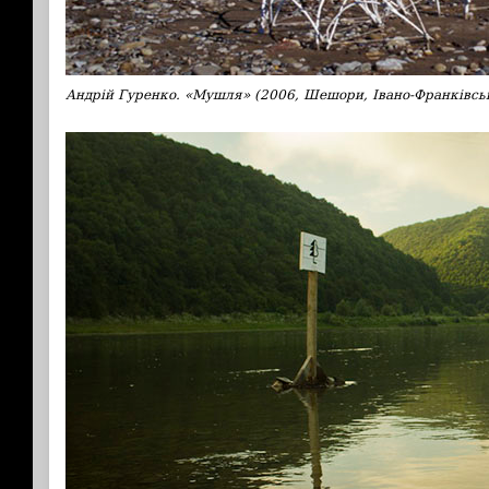
Андрій Гуренко. «Мушля» (2006, Шешори, Івано-Франківськ