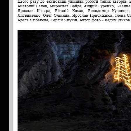
Цього разу до експозиції увійшли роботи таких авторів:
Анатолій Бєлов, Мирослав Вайда, Андрій Гуренко, Жанна
Ярослав Козяра, Віталій Кохан, Володимир Кузнецов
Литвиненко, Олег Олійник, Ярослав Присяжнюк, Ілона Сіл
Адель Ягібекова, Сергій Якунін. Автор фото – Вадим Ільков.