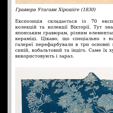
Гравюра Утагави Хірошіге (1830)
Експозиція складається із 70 екс
колекцій та колекції Вікторії. Тут з
японським гравюрам, різним елементам
кераміці. Цікаво, що спеціально з н
галереї перефарбували в три основні 
синій, кобальтовий та індіго. Саме їх
використовують і зараз.