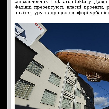
співзасновник
Huť architektury
Давід 
Фахівці презентують власні проекти, 
архітектуру та процеси в сфері урбані