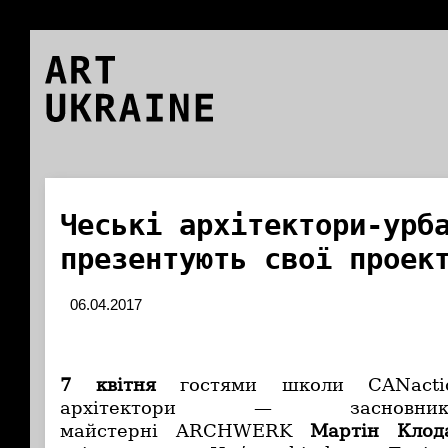
ART
UKRAINE
Чеські архітектори-урб
презентують свої проек
06.04.2017
7 квітня
гостями школи CANactio
архітектори — засновник
майстерні
ARCHWERK
Мартін Клод