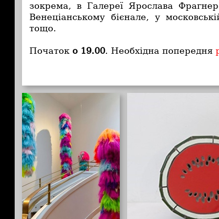
зокрема, в Галереї Ярослава Фрагнер
Венеціанському бієнале, у московсь
тощо.
Початок
о 19.00
. Необхідна попере
дня