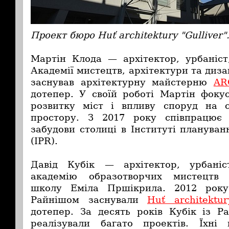
Проект бюро Huť architektury "Gulliver"
Мартін Клода — архітектор, урбаніст
Академії мистецтв, архітектури та диза
заснував архітектурну майстерню
AR
дотепер
. У своїй роботі Мартін фоку
розвитку міст і впливу споруд на с
простору. З 2017 року співпрацює
забудови столиці в Інституті планува
(IPR).
Давід Кубік — архітектор, урбаніс
академію образотворчих мистецтв 
школу Еміла Пршікрила.
2012 рок
Райнішом заснували
Huť architektur
дотепер. За десять років Кубік із 
реалізували багато проектів. Їхні 