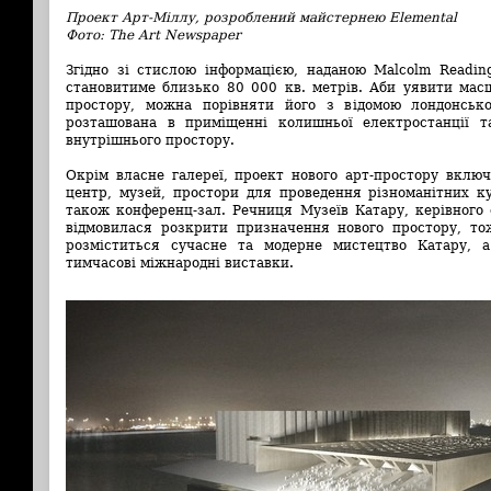
Проект Арт-Міллу, розроблений майстернею Elemental
Фото: The Art Newspaper
Згідно зі стислою інформацією, наданою Malcolm Readin
становитиме близько 80 000 кв. метрів. Аби уявити мас
простору, можна порівняти його з відомою лондонсь
розташована в приміщенні колишньої електростанції т
внутрішнього простору.
Окрім власне галереї, проект нового арт-простору вклю
центр, музей, простори для проведення різноманітних ку
також конференц-зал. Речниця Музеїв Катару, керівного 
відмовилася розкрити призначення нового простору, тож
розміститься сучасне та модерне мистецтво Катару, 
тимчасові міжнародні виставки.