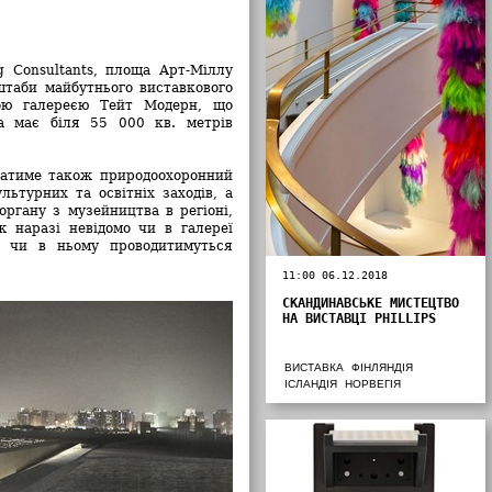
g Consultants, площа Арт-Міллу
штаби майбутнього виставкового
кою галереєю Тейт Модерн, що
а має біля 55 000 кв. метрів
чатиме також природоохоронний
льтурних та освітніх заходів, а
органу з музейництва в регіоні,
 наразі невідомо чи в галереї
а чи в ньому проводитимуться
11:00 06.12.2018
СКАНДИНАВСЬКЕ МИСТЕЦТВО
НА ВИСТАВЦІ PHILLIPS
ВИСТАВКА
ФІНЛЯНДІЯ
ІСЛАНДІЯ
НОРВЕГІЯ