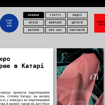
НОВИНИ
СТАТТІ
ПОДІЇ
STOP
МОЗА
АРХІВ
ВИБРАНЕ
ЦИТАТИ
THE
ОПТ
WAR
АВТОРИ
ПРО НАС
ПАРТНЕРИ
юро
рею в Катарі
конкурс проектів перетворення
ха, столиці Катару, на велику
ість у конкурсі на перетворення
цтва й відомої також як Арт-Мілл