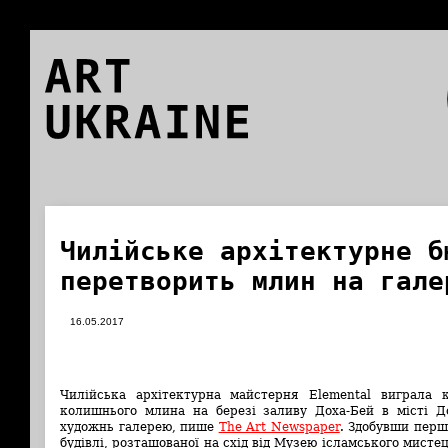
ART
UKRAINE
Чилійське архітектурне б
перетворить млин на гале
16.05.2017
Чилійська архітектурна майстерня Elemental виграла 
колишнього млина на березі заливу Доха-Бей в місті До
художнь галерею, пише
The Art Newspaper
. Здобувши перш
будівлі, розташованої на схід від Музею ісламського мисте