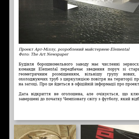
Проект Арт-Міллу, розроблений майстернею Elemental
Фото: The Art Newspaper
Будівля борошномельного заводу має численні зерносх
команди Elemental передбачає зведення поруч зі стар
геометричним розміщенням, вільнішу групу нових,
охолоджуючих труб з циркуляцією повітря на території п
на затоці. Про це йдеться в офіційній інформації про проект
Дата відкриття не оголошена, але очікується, що клю
завершені до початку Чемпіонату світу з футболу, який відб