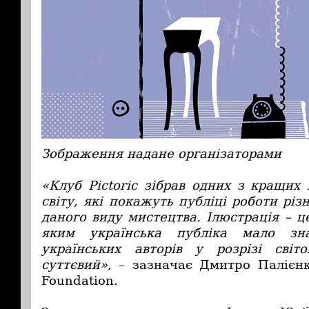
Зображення надане організаторами
«Клуб Pictoric зібрав одних з кращих 
світу, які покажуть публіці роботи різ
даного виду мистецтва. Ілюстрація – ц
яким українська публіка мало зн
українських авторів у розрізі світ
суттєвий»,
– зазначає Дмитро Палієнк
Foundation.