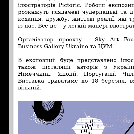
ілюстраторів Pictoric. Роботи експозиц
розкажуть глядачеві чудернацькі та д
кохання, дружбу, життєві реалії, які
із нас. Все це – у легкій манері ілюстр
Організатор проекту – Sky Art Fou
Business Gallery Ukraine та ЦУМ.
В експозиції буде представлено ілюс
також інсталяції авторів з Україн
Німеччини, Японії, Португалії, Чил
Виставка триватиме до 18 березня, вх
вільний.