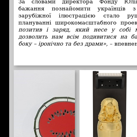
За словами директора Фонду Юлії
бажання познайомити українців 
зарубіжної ілюстрацією стало р
плануванні широкомасштабного прое
позитив і заряд, який несе у собі м
дозволить нам всім подивитися на б
боку – іронічно та без драми»,
– впевнен