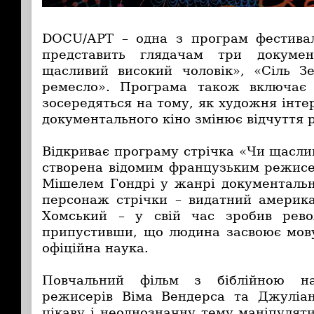
DOCU/АPT – одна з програм фестива
представить глядачам три докумен
щасливий високий чоловік», «Сіль З
ремесло». Програма також включає ч
зосередяться на тому, як художня інте
документального кіно змінює відчуття р
Відкриває програму стрічка «Чи щасли
створена відомим французьким режис
Мішелем Гондрі у жанрі документально
персонаж стрічки – видатний америк
Хомський – у свій час зробив револ
припустивши, що людина засвоює мову
офіційна наука.
Повчальний фільм з біблійною на
режисерів Віма Вендерса та Джуліа
цікаву і неоднозначну тему маніпуляти