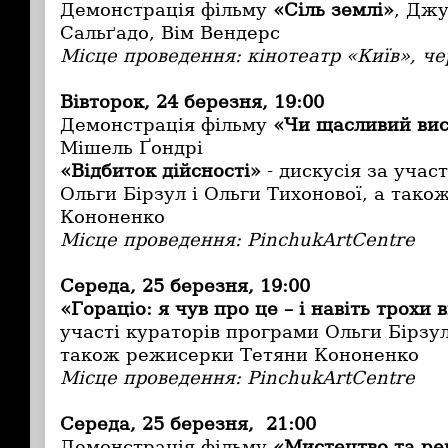
Демонстрація фільму
«Сіль землі»
, Джу
Сальґадо, Вім Вендерс
Місце проведення: кінотеатр «Київ», че
Вівторок, 24 березня, 19:00
Демонстрація фільму
«Чи щасливий вис
Мішель Ґондрі
«Вiдбиток дійсності»
- дискусія за учас
Ольги Бірзул і Ольги Тихонової, а так
Кононенко
Місце проведення: PinchukArtCentre
Середа, 25 березня, 19:00
«Гораціо: я чув про це – і навіть трохи 
участі кураторів програми Ольги Бірзул
також режисерки Тетяни Кононенко
Місце проведення: PinchukArtCentre
Середа, 25 березня, 21:00
Демонстрація фільму
«Мистецтво та ре