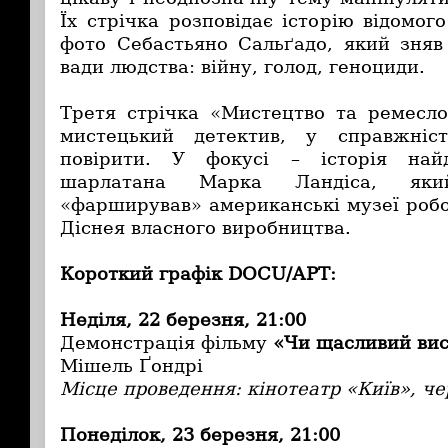
Їх стрічка розповідає історію відомог
фото Себастьяно Сальґадо, який зняв
вади людства: війну, голод, геноциди.
Третя стрічка «Мистецтво та ремесл
мистецький детектив, у справжніс
повірити. У фокусі – історія най
шарлатана Марка Ландіса, яки
«фарширував» американські музеї робо
Діснея власного виробництва.
Короткий графік DOCU/АРТ:
Неділя, 22 березня, 21:00
Демонстрація фільму
«Чи щасливий вис
Мішель Ґондрі
Місце проведення: кінотеатр «Київ», че
Понеділок, 23 березня, 21:00