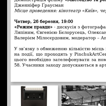
Дженніфер Ґраусман
Місце проведення: кінотеатр «Київ», че
Четвер, 26 березня, 19:00
«Режим правди»
- дискусія з фотограф
Ляпіним, Євгенією Бєлорусець, Олекса
Валерієм Мілосєрдовим, модератор – А
У зв’язку з обмеженою кількістю місць
на події, що проходять у PinchukArtCen
цього необхідно зателефонувати за но
58. Учасники заходу допускаються в ар