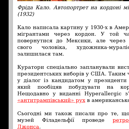
Фріда Кало. Автопортрет на кордоні
(1932)
Кало написала картину у 1930-х в Амер
мігрантами через кордон. У той ч
повернутися до Мексики, але через 
свого чоловіка, художника-мурал
залишилася там.
Куратори спеціально запланували вист
президентських виборів у США. Таким 
у діалог із кандидатом у президент
який пообіцяв побудувати на кор
Нещодавно у виданні Hyperallergic з
«антитрампівський» рух
в американсько
Сьогодні ми також писали про те, щ
музей Філадельфії проведе
ретр
Джонса
.